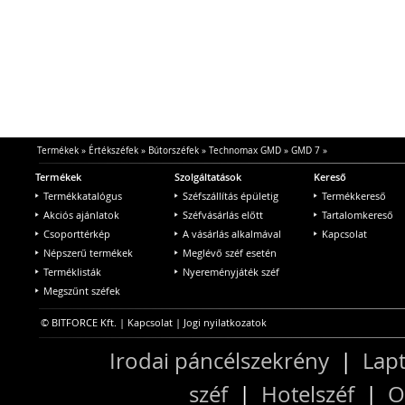
Termékek
»
Értékszéfek
»
Bútorszéfek
»
Technomax GMD
»
GMD 7
»
Termékek
Szolgáltatások
Kereső
Termékkatalógus
Széfszállítás épületig
Termékkereső
Akciós ajánlatok
Széfvásárlás előtt
Tartalomkereső
Csoporttérkép
A vásárlás alkalmával
Kapcsolat
Népszerű termékek
Meglévő széf esetén
Terméklisták
Nyereményjáték széf
Megszűnt széfek
© BITFORCE Kft. |
Kapcsolat
|
Jogi nyilatkozatok
Irodai páncélszekrény
|
Lapt
széf
|
Hotelszéf
|
O