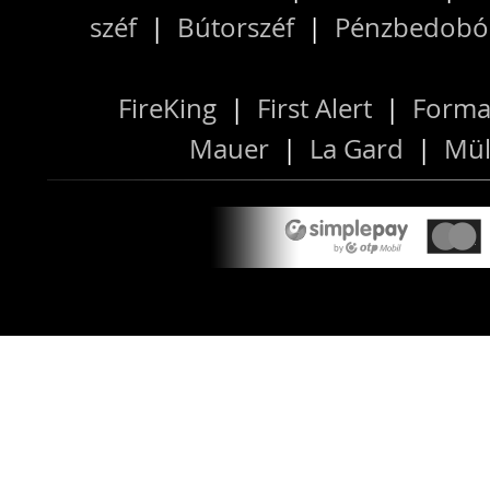
széf
|
Bútorszéf
|
Pénzbedobós
FireKing
|
First Alert
|
Forma
Mauer
|
La Gard
|
Mül