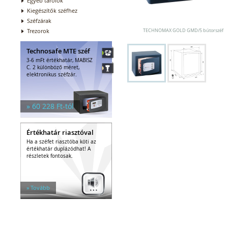
Egyéb tárolók
Kiegészítők széfhez
Széfzárak
Trezorok
TECHNOMAX GOLD GMD/5 bútorszéf
Technosafe MTE széf
3-6 mFt értékhatár, MABISZ
C. 2 különböző méret,
elektronikus széfzár.
» 60 228 Ft-tól
Értékhatár riasztóval
Ha a széfet riasztóba köti az
értékhatár duplázódhat! A
részletek fontosak.
» Tovább