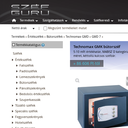
Termékek
Szolgáltatások
Rendelés
Széfkereső
Infotá
Nettó árak
|
Megszűnt termékeket mutat
Bruttó árak
Termékek
»
Értékszéfek
»
Bútorszéfek
»
Technomax GMD
»
GMD 7
»
-
Termékkatalógus
Technomax GMK bútorszéf
5-10 mFt értékhatár, MABISZ D kategóri
Széfek
méret, kéttollú kulcsos széfzár.
Értékszéfek
» 86 606 Ft-tól
Faliszéfek
Padlószéfek
Lemezszekrények
Bútorszéfek
Páncélszekrények
Bedobós értékszéfek
Szuperkasszák
Tűzálló széfek
Speciális széfek
Fegyverszekrények
Hotelszéfek