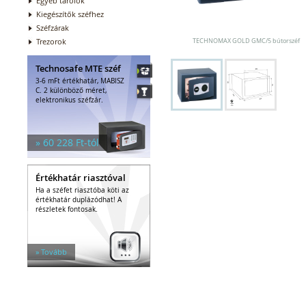
Egyéb tárolók
Kiegészítők széfhez
Széfzárak
Trezorok
TECHNOMAX GOLD GMC/5 bútorszéf
Technosafe MTE széf
3-6 mFt értékhatár, MABISZ
C. 2 különböző méret,
elektronikus széfzár.
» 60 228 Ft-tól
Értékhatár riasztóval
Ha a széfet riasztóba köti az
értékhatár duplázódhat! A
részletek fontosak.
» Tovább