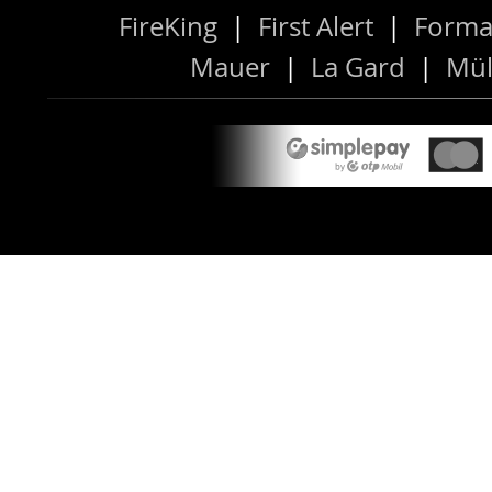
FireKing
|
First Alert
|
Forma
Mauer
|
La Gard
|
Mül