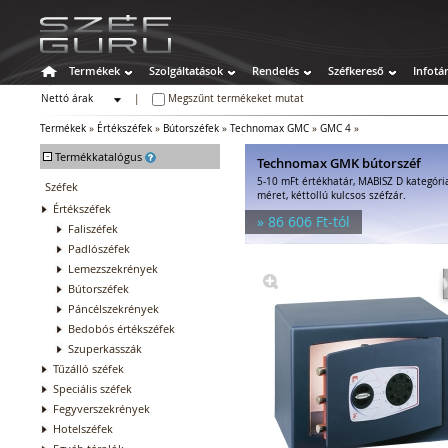
Termékek
Szolgáltatások
Rendelés
Széfkereső
Infotá
Nettó árak
|
Megszűnt termékeket mutat
Bruttó árak
Termékek
»
Értékszéfek
»
Bútorszéfek
»
Technomax GMC
»
GMC 4
»
-
Termékkatalógus
Technomax GMK bútorszéf
5-10 mFt értékhatár, MABISZ D kategóri
Széfek
méret, kéttollú kulcsos széfzár.
Értékszéfek
» 86 606 Ft-tól
Faliszéfek
Padlószéfek
Lemezszekrények
Bútorszéfek
Páncélszekrények
Bedobós értékszéfek
Szuperkasszák
Tűzálló széfek
Speciális széfek
Fegyverszekrények
Hotelszéfek