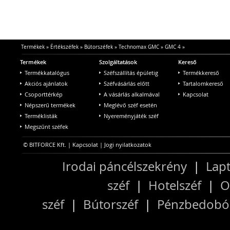
Termékek
»
Értékszéfek
»
Bútorszéfek
»
Technomax GMC
»
GMC 4
»
Termékek
Szolgáltatások
Kereső
Termékkatalógus
Széfszállítás épületig
Termékkereső
Akciós ajánlatok
Széfvásárlás előtt
Tartalomkereső
Csoporttérkép
A vásárlás alkalmával
Kapcsolat
Népszerű termékek
Meglévő széf esetén
Terméklisták
Nyereményjáték széf
Megszűnt széfek
© BITFORCE Kft. |
Kapcsolat
|
Jogi nyilatkozatok
Irodai páncélszekrény
|
Lapt
széf
|
Hotelszéf
|
O
széf
|
Bútorszéf
|
Pénzbedobós