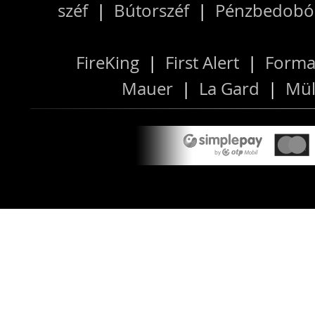
széf
|
Bútorszéf
|
Pénzbedobós
FireKing
|
First Alert
|
Forma
Mauer
|
La Gard
|
Mül