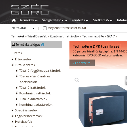
Termékek
Szolgáltatások
Rendelés
Széfkereső
Infotá
Nettó árak
|
Megszűnt termékeket mutat
Bruttó árak
Termékek
»
Tűzálló széfek
»
Kombinált irattárolók
»
Technomax GKA
»
GKA 7
»
-
Termékkatalógus
TechnoFire DPK tűzálló széf
30 perces tűzálllóság papírra, EN 14450
Széfek
kategória. EVO-LOCK kulcsos széfzár.
Értékszéfek
» Fedezze fel
Tűzálló széfek
Tűzálló függőmappa-tárolók
Tűz- és vízálló irat- és
adattárolók
Tűzálló irattárolók
Kombinált irattárolók
Tűzálló adattárolók
Kombinált adattárolók
Speciális széfek
Fegyverszekrények
Hotelszéfek