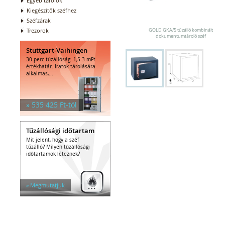
Egyéb tárolók
Kiegészítők széfhez
Széfzárak
Trezorok
GOLD GKA/5 tűzálló kombinált
dokumentumtároló széf
Stuttgart-Vaihingen
30 perc tűzállóság. 1,5-3 mFt
értékhatár. Iratok tárolására
alkalmas,...
» 535 425 Ft-tól
Tűzállósági időtartam
Mit jelent, hogy a széf
tűzálló? Milyen tűzállósági
időtartamok léteznek?
» Megmutatjuk