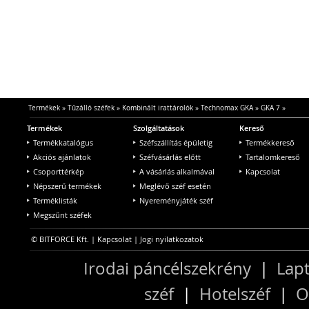
Termékek
»
Tűzálló széfek
»
Kombinált irattárolók
»
Technomax GKA
»
GKA 7
»
Termékek
Szolgáltatások
Kereső
Termékkatalógus
Széfszállítás épületig
Termékkereső
Akciós ajánlatok
Széfvásárlás előtt
Tartalomkereső
Csoporttérkép
A vásárlás alkalmával
Kapcsolat
Népszerű termékek
Meglévő széf esetén
Terméklisták
Nyereményjáték széf
Megszűnt széfek
© BITFORCE Kft. |
Kapcsolat
|
Jogi nyilatkozatok
Irodai páncélszekrény
|
Lapt
széf
|
Hotelszéf
|
O