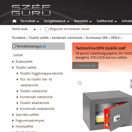
Termékek
Szolgáltatások
Rendelés
Széfkereső
Infotá
Nettó árak
|
Megszűnt termékeket mutat
Bruttó árak
Termékek
»
Tűzálló széfek
»
Kombinált irattárolók
»
Technomax DPK
»
DPK/4
»
-
Termékkatalógus
TechnoFire DPK tűzálló széf
30 perces tűzálllóság papírra, EN 14450
Széfek
kategória. EVO-LOCK kulcsos széfzár.
Értékszéfek
» Fedezze fel
Tűzálló széfek
Tűzálló függőmappa-tárolók
Tűz- és vízálló irat- és
adattárolók
Tűzálló irattárolók
Kombinált irattárolók
Tűzálló adattárolók
Kombinált adattárolók
Speciális széfek
Fegyverszekrények
Hotelszéfek