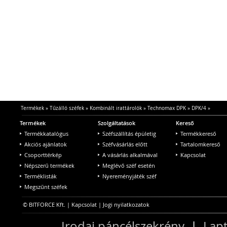
Termékek
»
Tűzálló széfek
»
Kombinált irattárolók
»
Technomax DPK
»
DPK/4
»
Termékek
Szolgáltatások
Kereső
Termékkatalógus
Széfszállítás épületig
Termékkereső
Akciós ajánlatok
Széfvásárlás előtt
Tartalomkereső
Csoporttérkép
A vásárlás alkalmával
Kapcsolat
Népszerű termékek
Meglévő széf esetén
Terméklisták
Nyereményjáték széf
Megszűnt széfek
© BITFORCE Kft. |
Kapcsolat
|
Jogi nyilatkozatok
Irodai páncélszekrény
|
Lapt