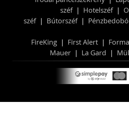
széf
|
Hotelszéf
|
O
széf
|
Bútorszéf
|
Pénzbedobós
FireKing
|
First Alert
|
Forma
Mauer
|
La Gard
|
Mül