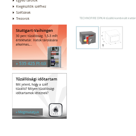
Egyéb tárolók
Kiegészítők széfhez
Széfzárak
Trezorok
TECHNOFIRE DPK/4 tűzálló kombinált irattár
Stuttgart-Vaihingen
30 perc tűzállóság. 1,5-3 mFt
értékhatár. Iratok tárolására
alkalmas,...
» 535 425 Ft-tól
Tűzállósági időtartam
Mit jelent, hogy a széf
tűzálló? Milyen tűzállósági
időtartamok léteznek?
» Megmutatjuk