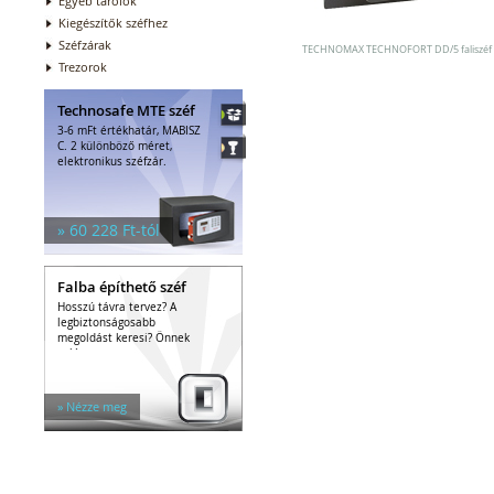
Egyéb tárolók
Kiegészítők széfhez
Széfzárak
TECHNOMAX TECHNOFORT DD/5 faliszéf
Trezorok
Technosafe MTE széf
3-6 mFt értékhatár, MABISZ
C. 2 különböző méret,
elektronikus széfzár.
» 60 228 Ft-tól
Falba építhető széf
Hosszú távra tervez? A
legbiztonságosabb
megoldást keresi? Önnek
való a...
» Nézze meg