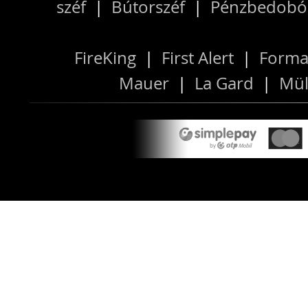
széf
|
Bútorszéf
|
Pénzbedobós
FireKing
|
First Alert
|
Forma
Mauer
|
La Gard
|
Mül