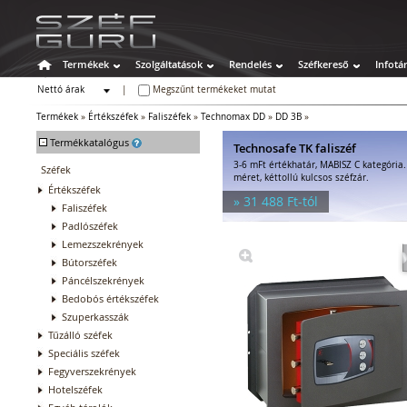
Termékek
Szolgáltatások
Rendelés
Széfkereső
Infotá
Nettó árak
|
Megszűnt termékeket mutat
Bruttó árak
Termékek
»
Értékszéfek
»
Faliszéfek
»
Technomax DD
»
DD 3B
»
-
Termékkatalógus
Technosafe TK faliszéf
3-6 mFt értékhatár, MABISZ C kategória
Széfek
méret, kéttollú kulcsos széfzár.
Értékszéfek
» 31 488 Ft-tól
Faliszéfek
Padlószéfek
Lemezszekrények
Bútorszéfek
Páncélszekrények
Bedobós értékszéfek
Szuperkasszák
Tűzálló széfek
Speciális széfek
Fegyverszekrények
Hotelszéfek