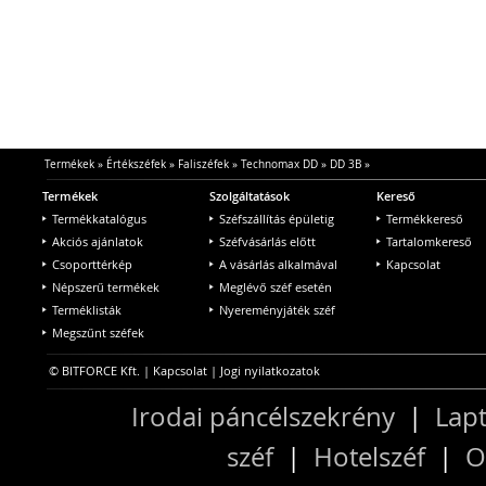
Termékek
»
Értékszéfek
»
Faliszéfek
»
Technomax DD
»
DD 3B
»
Termékek
Szolgáltatások
Kereső
Termékkatalógus
Széfszállítás épületig
Termékkereső
Akciós ajánlatok
Széfvásárlás előtt
Tartalomkereső
Csoporttérkép
A vásárlás alkalmával
Kapcsolat
Népszerű termékek
Meglévő széf esetén
Terméklisták
Nyereményjáték széf
Megszűnt széfek
© BITFORCE Kft. |
Kapcsolat
|
Jogi nyilatkozatok
Irodai páncélszekrény
|
Lapt
széf
|
Hotelszéf
|
O