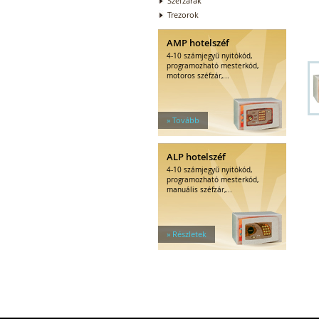
Széfzárak
Trezorok
AMP hotelszéf
4-10 számjegyű nyitókód,
programozható mesterkód,
motoros széfzár,...
» Tovább
ALP hotelszéf
4-10 számjegyű nyitókód,
programozható mesterkód,
manuális széfzár,...
» Részletek