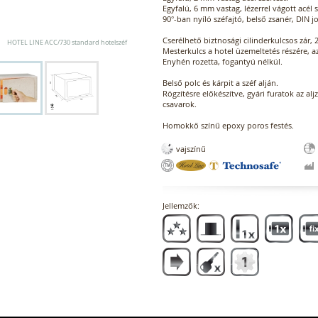
Egyfalú, 6 mm vastag, lézerrel vágott acél s
90°-ban nyíló széfajtó, belső zsanér, DIN j
Cserélhető biztnosági cilinderkulcsos zár, 
HOTEL LINE ACC/730 standard hotelszéf
Mesterkulcs a hotel üzemeltetés részére, 
Enyhén rozetta, fogantyú nélkül.
Belső polc és kárpit a széf alján.
Rögzítésre előkészítve, gyári furatok az alj
csavarok.
Homokkő színű epoxy poros festés.
vajszínű
Jellemzők: