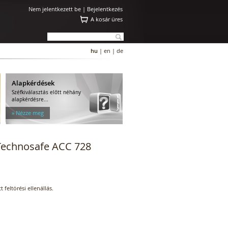
Nem jelentkezett be |
Bejelentkezés
A kosár üres
hu
|
en
|
de
Alapkérdések
Széfkiválasztás előtt néhány
alapkérdésre...
» Nézze meg
Technosafe ACC 728
 feltörési ellenállás.