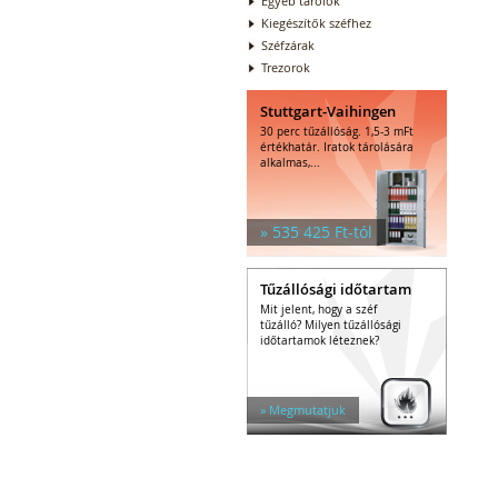
Egyéb tárolók
Kiegészítők széfhez
Széfzárak
Trezorok
Stuttgart-Vaihingen
30 perc tűzállóság. 1,5-3 mFt
értékhatár. Iratok tárolására
alkalmas,...
» 535 425 Ft-tól
Tűzállósági időtartam
Mit jelent, hogy a széf
tűzálló? Milyen tűzállósági
időtartamok léteznek?
» Megmutatjuk