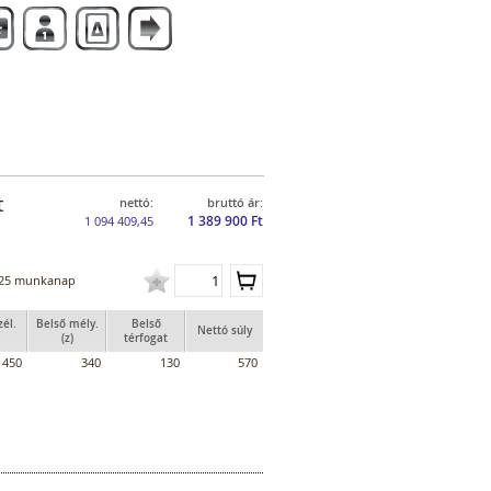
t
nettó:
bruttó ár:
1 389 900 Ft
1 094 409,45
25 munkanap
zél.
Belső mély.
Belső
Nettó súly
(z)
térfogat
450
340
130
570