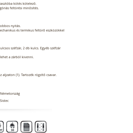
riasztóba kötés kötelező.
egóriás feltörési minősítés.
jobbos nyitás.
 mechanikus és termikus feltörő eszközökkel
ulcsos széfzár, 2 db kulcs. Egyéb széfzár
lehet a zárból kivenni.
z aljzaton (1). Tartozék rögzítő csavar.
Németország
Sistec