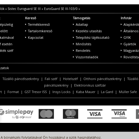
lók
»
Sistec Euroguard SE III
»
EuroGuard SE III-103/0
»
k
Kereső
Támogatás
Infotár
 épületig
Termékkereső
Adatlap
Alapkérd
 előtt
Tartalomkereső
Kezelési utasítás
Általános
lkalmával
Kapcsolat
Telepítési tájékoztató
GYIK
f esetén
Minősítés
Gyártók
ték széf
Rendelés
Magyaráz
Viszonteladók
Rövidítés
ozatok
|
Tűzálló páncélszekrény
|
Fali széf
|
Hotelszéf
|
Otthoni páncélszekrény
|
Tűzálló
páncélszekrény
|
Elektronikus széfzár
rt
|
Format
|
GST Tresor ISS
|
Insys Locks
|
Kaba Mauer
|
La Gard
|
Müller Safe
A böngészés folytatásával Ön hozzájárul a sütik használatához.