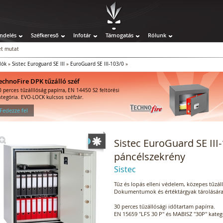
ndelés
Széfkereső
Infotár
Támogatás
Rólunk
t mutat
lók
»
Sistec Euroguard SE III
»
EuroGuard SE III-103/0
»
echnoFire DPK tűzálló széf
0 perces tűzálllóság papírra, EN 14450 S2 feltörési
ategória. EVO-LOCK kulcsos széfzár.
 Fedezze fel
Sistec EuroGuard SE III-
páncélszekrény
Sistec
Tűz és lopás elleni védelem, közepes tűzálló
Dokumentumok és értéktárgyak tárolására
30 perces tűzállósági időtartam papírra.
EN 15659 "LFS 30 P" és MABISZ "30P" kategó