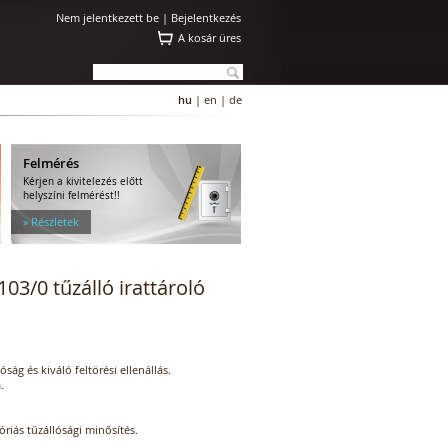
Nem jelentkezett be |
Bejelentkezés
A kosár üres
hu
|
en
|
de
Felmérés
Kérjen a kivitelezés előtt
helyszíni felmérést!!
» Részletek
103/0 tűzálló irattároló
ság és kiváló feltörési ellenállás.
.
riás tűzállósági minősítés.