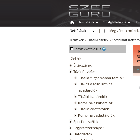
Termékek
Szolgáltatások
Re
Nettó árak
|
Megszűnt termékeke
Bruttó árak
Termékek
»
Tűzálló széfek
»
Kombinált irattáro
-
Termékkatalógus
T
3
Széfek
k
Értékszéfek
»
Tűzálló széfek
Tűzálló függőmappa-tárolók
Tűz- és vízálló irat- és
adattárolók
Tűzálló irattárolók
Kombinált irattárolók
Tűzálló adattárolók
Kombinált adattárolók
Speciális széfek
Fegyverszekrények
Hotelszéfek