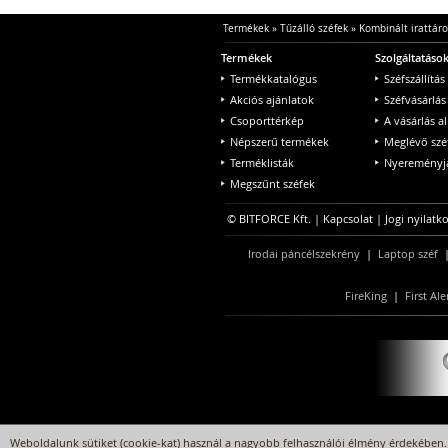
Termékek
»
Tűzálló széfek
»
Kombinált irattáro
Termékek
Szolgáltatáso
Termékkatalógus
Széfszállítás
Akciós ajánlatok
Széfvásárlás
Csoporttérkép
A vásárlás a
Népszerű termékek
Meglévő szé
Terméklisták
Nyereményjá
Megszűnt széfek
© BITFORCE Kft. |
Kapcsolat
|
Jogi nyilatk
Irodai páncélszekrény
|
Laptop széf
FireKing
|
First Ale
Weboldalunk sütiket (cookie-kat) használ a nagyobb felhasználói élmény érdekében. 