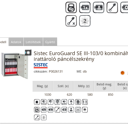
dell
Adatok
Letöltések
Gyártó
Sistec EuroGuard SE III-103/0 kombinál
irattároló páncélszekrény
cikkszám:
P0026131
ME:
db
Belső mag.
Belső s
Mag. (y)
Szél. (x)
Mély. (z)
(y)
(x)
1030
620
580
850