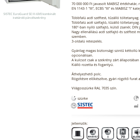
70 000 000 Ft javasolt MABISZ értékhatár, 
EN 1143-1 "III", ECBS "III" és MABISZ "I" kat
SISTEC EuroGuard SE III-69/0 kombinált
Többfalú acél széftest, tűzálló töltetanyag.
irattároló páncélszekrény
Többfalú acél széfajtó, tűzálló töltetanyag.
180°-ban nyíló széfajtó, külső zsanér, DIN 
Nagy ellenállású acél széfajtó és széftest
szemben.
3-oldalú reteszelés.
Gyárilag magas biztonsági szintű kéttollú k
opcionálisan.
A kulcsot csak a szekrény zárt állapotában 
Kiálló rozetta és fogantyú.
Áthelyezhető polc.
Rögzítésre előkészítve, gyári rögzítő furat a
Világosszürke RAL 7035 szín.
szürke
Jellemzők: