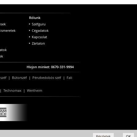
Rólunk
ések
Széfguru
 ismeretek
Cégadatok
Kapcsolat
Zártalon
atok
ek
Hívjon minket: 0670-331-9994
 széf
|
Bútorszéf
|
Pénzbedobós széf
|
Fali
|
Technomax
|
Wertheim
Részletek
OK