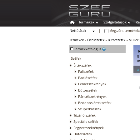
Termékek
Szolgáltatások
Re
Nettó árak
|
Megszűnt termékeke
Bruttó árak
Termékek
»
Értékszéfek
»
Bútorszéfek
»
Müller 
-
Termékkatalógus
T
5
Széfek
m
Értékszéfek
»
Faliszéfek
Padlószéfek
Lemezszekrények
Bútorszéfek
Páncélszekrények
Bedobós értékszéfek
Szuperkasszák
Tűzálló széfek
Speciális széfek
Fegyverszekrények
Hotelszéfek