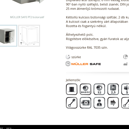
90°-ban nyíló széfajtó, belső zsanér, DIN j
25 mm átmerőjű krómozott rudazat.
Kéttollú kulcsos biztonsági széfzár, 2 db k
MÜLLER SAFE PT2 bútorszéf
A kulcsot csak a szekrény zárt állapotában 
Rozetta és fogantyú nélkül.
Áthelyezhető polc.
Rögzítésre előkészítve, gyári furatok az alj
Világosszürke RAL 7035 szín.
szürke
Jellemzők: