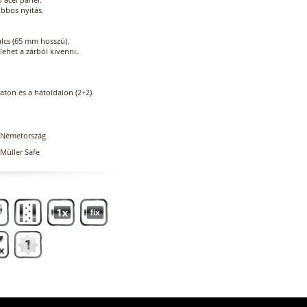
obbos nyitás.
ulcs (65 mm hosszú).
lehet a zárból kivenni.
zaton és a hátoldalon (2+2).
Németország
Müller Safe