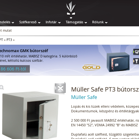
ndelés
Széfkereső
Infotár
Támogatás
Rólunk
t mutat
PT
»
PT3
»
echnomax GMK bútorszéf
-10 mFt értékhatár, MABISZ D kategória. 5 különböző
éret, kéttollú kulcsos széfzár.
 86 606 Ft-tól
Müller Safe PT3 bútorsz
Müller Safe
Lopás és kis tüzek elleni védelem, közepes f
Dokumentumok, készpénz és értéktárgyak 
2 500 000 Ft javasolt MABISZ értékhatár, r
EN 14450 "S2", VDMA 24992 "B" és MABISZ "S
Duplafalú acél széftest, tűzgátló szigetelő
Duplafalú acél széfajtó, 6 mm vastag elülső