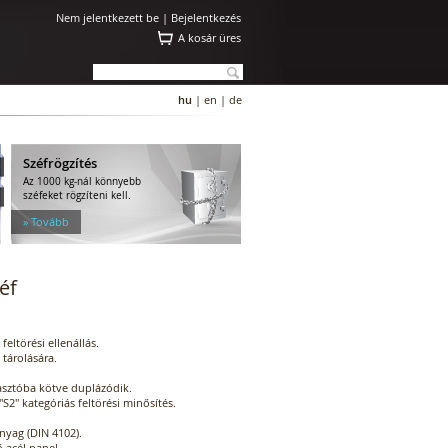
Nem jelentkezett be |
Bejelentkezés
A kosár üres
hu
|
en
|
de
Széfrögzítés
Az 1000 kg-nál könnyebb
széfeket rögzíteni kell.
» Tovább
éf
eltörési ellenállás.
tárolására.
iasztóba kötve duplázódik.
2" kategóriás feltörési minősítés.
anyag (DIN 4102).
 acél panel.