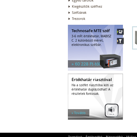
Egyéb tárolók
Kiegészítők széfhez
Széfzárak
Trezorok
Technosafe MTE széf
3-6 mFt értékhatár, MABISZ
C. 2 különböző méret,
elektronikus széfzár.
» 60 228 Ft-tól
Értékhatár riasztóval
Ha a széfet riasztóba köti az
értékhatár duplázódhat! A
részletek fontosak.
» Tovább