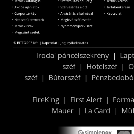
Termékkatalógus
Széfszállítás épületig
Termékkereső
Akciós ajánlatok
Széfvásárlás előtt
Tartalomkereső
Csoporttérkép
A vásárlás alkalmával
Kapcsolat
Népszerű termékek
Meglévő széf esetén
Terméklisták
Nyereményjáték széf
Megszűnt széfek
© BITFORCE Kft. |
Kapcsolat
|
Jogi nyilatkozatok
Irodai páncélszekrény
|
Lapt
széf
|
Hotelszéf
|
O
széf
|
Bútorszéf
|
Pénzbedobós
FireKing
|
First Alert
|
Forma
Mauer
|
La Gard
|
Mül