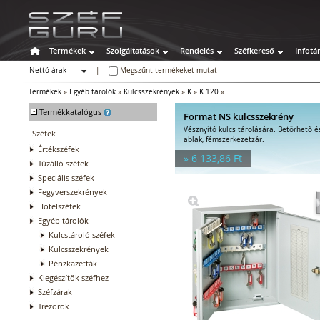
Termékek
Szolgáltatások
Rendelés
Széfkereső
Infotá
Nettó árak
|
Megszűnt termékeket mutat
Bruttó árak
Termékek
»
Egyéb tárolók
»
Kulcsszekrények
»
K
»
K 120
»
-
Termékkatalógus
Format NS kulcsszekrény
Vésznyitó kulcs tárolására. Betörhető é
Széfek
ablak, fémszerkezetzár.
Értékszéfek
» 6 133,86 Ft
Tűzálló széfek
Speciális széfek
Fegyverszekrények
Hotelszéfek
Egyéb tárolók
Kulcstároló széfek
Kulcsszekrények
Pénzkazetták
Kiegészítők széfhez
Széfzárak
Trezorok