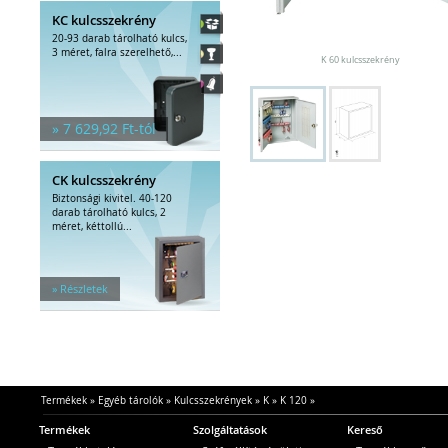
KC kulcsszekrény
20-93 darab tárolható kulcs,
3 méret, falra szerelhető,...
K 60 kulcsszekrény
» 7 629,92 Ft-tól
CK kulcsszekrény
Biztonsági kivitel. 40-120
darab tárolható kulcs, 2
méret, kéttollú...
» Részletek
Termékek
»
Egyéb tárolók
»
Kulcsszekrények
»
K
»
K 120
»
Termékek
Szolgáltatások
Kereső