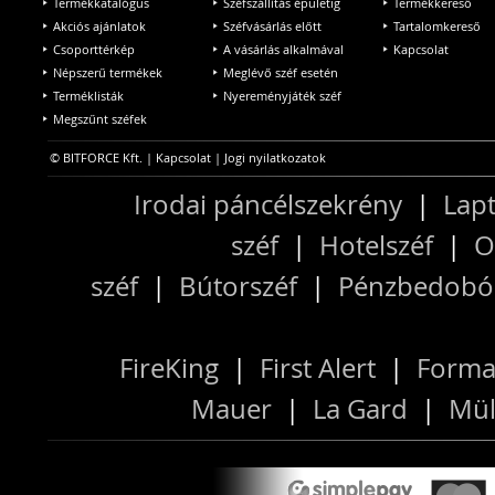
Termékkatalógus
Széfszállítás épületig
Termékkereső
Akciós ajánlatok
Széfvásárlás előtt
Tartalomkereső
Csoporttérkép
A vásárlás alkalmával
Kapcsolat
Népszerű termékek
Meglévő széf esetén
Terméklisták
Nyereményjáték széf
Megszűnt széfek
© BITFORCE Kft. |
Kapcsolat
|
Jogi nyilatkozatok
Irodai páncélszekrény
|
Lapt
széf
|
Hotelszéf
|
O
széf
|
Bútorszéf
|
Pénzbedobós
FireKing
|
First Alert
|
Forma
Mauer
|
La Gard
|
Mül