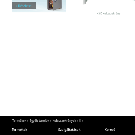
» Részletek
K 60 kulcsszekrény
Termékek
»
Egyéb tárolók
»
Kulcsszekrények
»
K
»
Termékek
Szolgáltatások
Kereső