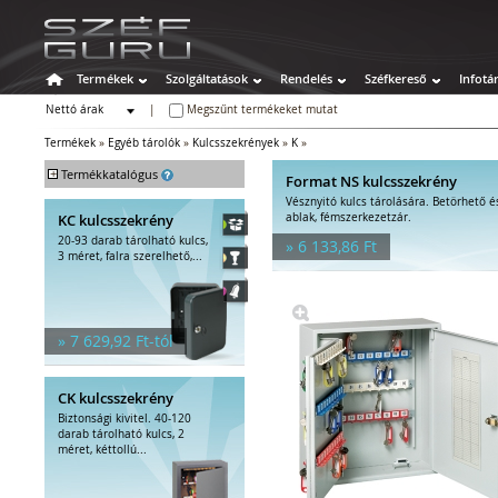
Termékek
Szolgáltatások
Rendelés
Széfkereső
Infotá
Nettó árak
|
Megszűnt termékeket mutat
Bruttó árak
Termékek
»
Egyéb tárolók
»
Kulcsszekrények
»
K
»
+
Termékkatalógus
Format NS kulcsszekrény
Vésznyitó kulcs tárolására. Betörhető é
Széfek
KC kulcsszekrény
ablak, fémszerkezetzár.
Értékszéfek
20-93 darab tárolható kulcs,
» 6 133,86 Ft
Tűzálló széfek
3 méret, falra szerelhető,...
Speciális széfek
Fegyverszekrények
Hotelszéfek
» 7 629,92 Ft-tól
Egyéb tárolók
Kulcstároló széfek
Kulcsszekrények
CK kulcsszekrény
Pénzkazetták
Biztonsági kivitel. 40-120
Kiegészítők széfhez
darab tárolható kulcs, 2
méret, kéttollú...
Széfzárak
Trezorok