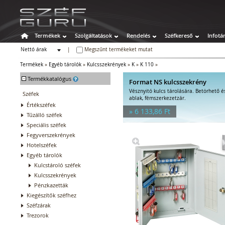
Termékek
Szolgáltatások
Rendelés
Széfkereső
Infotá
Nettó árak
|
Megszűnt termékeket mutat
Bruttó árak
Termékek
»
Egyéb tárolók
»
Kulcsszekrények
»
K
»
K 110
»
-
Termékkatalógus
Format NS kulcsszekrény
Vésznyitó kulcs tárolására. Betörhető é
Széfek
ablak, fémszerkezetzár.
Értékszéfek
» 6 133,86 Ft
Tűzálló széfek
Speciális széfek
Fegyverszekrények
Hotelszéfek
Egyéb tárolók
Kulcstároló széfek
Kulcsszekrények
Pénzkazetták
Kiegészítők széfhez
Széfzárak
Trezorok