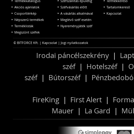
Termékkatalógus
Széfszállítás épületig
Termékkereső
Akciós ajánlatok
Széfvásárlás előtt
Tartalomkereső
Csoporttérkép
A vásárlás alkalmával
Kapcsolat
Népszerű termékek
Meglévő széf esetén
Terméklisták
Nyereményjáték széf
Megszűnt széfek
© BITFORCE Kft. |
Kapcsolat
|
Jogi nyilatkozatok
Irodai páncélszekrény
|
Lapt
széf
|
Hotelszéf
|
O
széf
|
Bútorszéf
|
Pénzbedobós
FireKing
|
First Alert
|
Forma
Mauer
|
La Gard
|
Mül