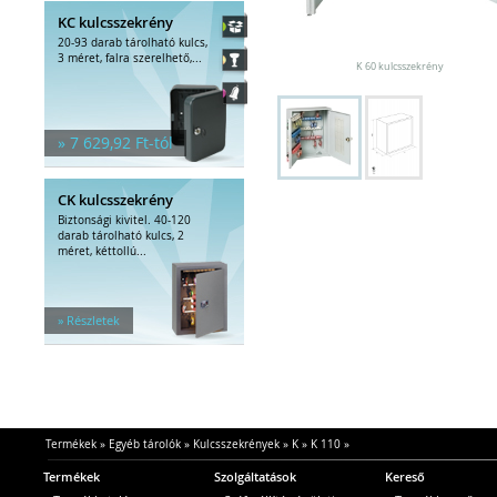
KC kulcsszekrény
20-93 darab tárolható kulcs,
3 méret, falra szerelhető,...
K 60 kulcsszekrény
» 7 629,92 Ft-tól
CK kulcsszekrény
Biztonsági kivitel. 40-120
darab tárolható kulcs, 2
méret, kéttollú...
» Részletek
Termékek
»
Egyéb tárolók
»
Kulcsszekrények
»
K
»
K 110
»
Termékek
Szolgáltatások
Kereső