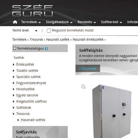
Termékek
Szolgáltatások
Rendelés
Széfkereső
Infotá
Nettó árak
|
Megszűnt termékeket mutat
Bruttó árak
Termékek
»
Trezorok
»
Használt széfek
»
Használt értékszéfek
»
-
Termékkatalógus
Széffelújítás
A minden elemre kiterjedő nagyjavítást 
Széfek
szolgáltatásunk keretében veheti igény
Értékszéfek
» Részletek
Tűzálló széfek
Speciális széfek
Fegyverszekrények
Hotelszéfek
Egyéb tárolók
Kiegészítők széfhez
Széfzárak
Trezorok
Használt széfek
Széfjavítás
Eseti széfjavítás