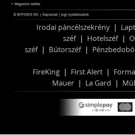
Megszűnt széfek
© BITFORCE Kft. |
Kapcsolat
|
Jogi nyilatkozatok
Irodai páncélszekrény
|
Lapt
széf
|
Hotelszéf
|
O
széf
|
Bútorszéf
|
Pénzbedobós
FireKing
|
First Alert
|
Forma
Mauer
|
La Gard
|
Mül