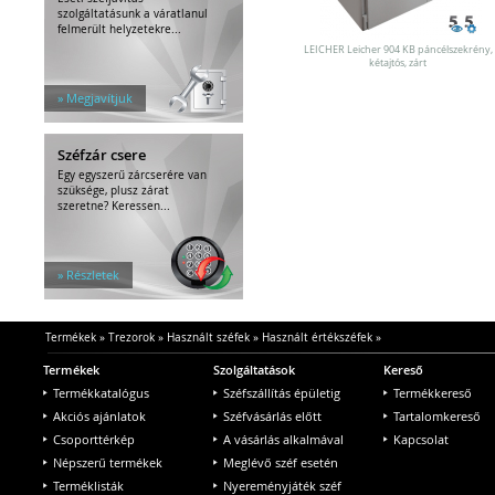
szolgáltatásunk a váratlanul
felmerült helyzetekre...
LEICHER Leicher 904 KB páncélszekrény,
kétajtós, zárt
» Megjavítjuk
Széfzár csere
Egy egyszerű zárcserére van
szüksége, plusz zárat
szeretne? Keressen...
» Részletek
Termékek
»
Trezorok
»
Használt széfek
»
Használt értékszéfek
»
Termékek
Szolgáltatások
Kereső
Termékkatalógus
Széfszállítás épületig
Termékkereső
Akciós ajánlatok
Széfvásárlás előtt
Tartalomkereső
Csoporttérkép
A vásárlás alkalmával
Kapcsolat
Népszerű termékek
Meglévő széf esetén
Terméklisták
Nyereményjáték széf