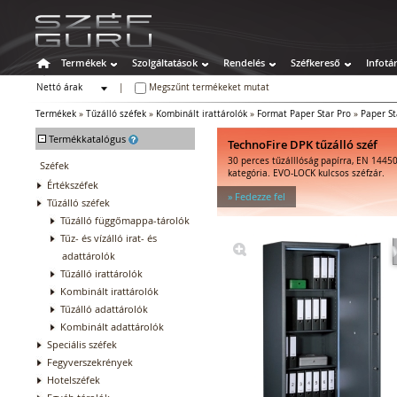
Termékek
Szolgáltatások
Rendelés
Széfkereső
Infotá
Nettó árak
|
Megszűnt termékeket mutat
Bruttó árak
Termékek
»
Tűzálló széfek
»
Kombinált irattárolók
»
Format Paper Star Pro
»
Paper St
-
Termékkatalógus
TechnoFire DPK tűzálló széf
30 perces tűzálllóság papírra, EN 14450
Széfek
kategória. EVO-LOCK kulcsos széfzár.
Értékszéfek
» Fedezze fel
Tűzálló széfek
Tűzálló függőmappa-tárolók
Tűz- és vízálló irat- és
adattárolók
Tűzálló irattárolók
Kombinált irattárolók
Tűzálló adattárolók
Kombinált adattárolók
Speciális széfek
Fegyverszekrények
Hotelszéfek