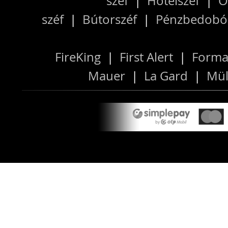
széf
|
Hotelszéf
|
O
széf
|
Bútorszéf
|
Pénzbedobós
FireKing
|
First Alert
|
Forma
Mauer
|
La Gard
|
Mül