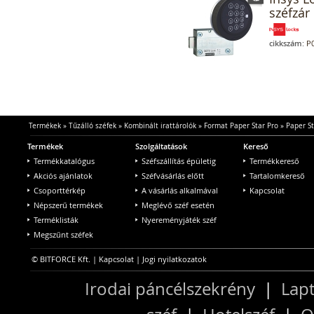
széfzár 
cikkszám:
P0
Termékek
»
Tűzálló széfek
»
Kombinált irattárolók
»
Format Paper Star Pro
»
Paper St
Termékek
Szolgáltatások
Kereső
Termékkatalógus
Széfszállítás épületig
Termékkereső
Akciós ajánlatok
Széfvásárlás előtt
Tartalomkereső
Csoporttérkép
A vásárlás alkalmával
Kapcsolat
Népszerű termékek
Meglévő széf esetén
Terméklisták
Nyereményjáték széf
Megszűnt széfek
© BITFORCE Kft. |
Kapcsolat
|
Jogi nyilatkozatok
Irodai páncélszekrény
|
Lapt