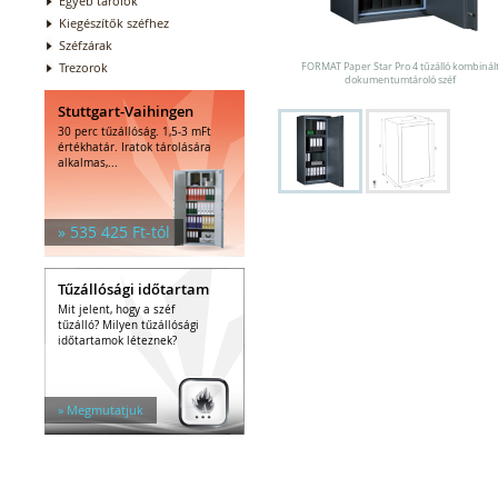
Egyéb tárolók
Kiegészítők széfhez
Széfzárak
Trezorok
FORMAT Paper Star Pro 4 tűzálló kombinál
dokumentumtároló széf
Stuttgart-Vaihingen
30 perc tűzállóság. 1,5-3 mFt
értékhatár. Iratok tárolására
alkalmas,...
» 535 425 Ft-tól
Tűzállósági időtartam
Mit jelent, hogy a széf
tűzálló? Milyen tűzállósági
időtartamok léteznek?
» Megmutatjuk