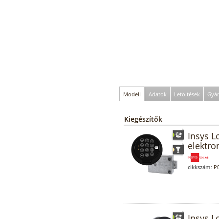
Modell
Adatok
Letöltések
Gyár
Kiegészítők
Insys L
elektro
cikkszám:
P0
Insys L