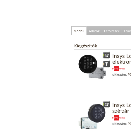
Modell
Adatok
Letöltések
Gyár
Kiegészítők
Insys L
elektro
cikkszám:
P0
Insys L
széfzár 
cikkszám:
P0