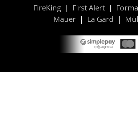
FireKing
|
First Alert
|
Forma
Mauer
|
La Gard
|
Mül