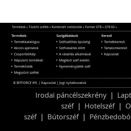
Termékek
»
Tűzálló széfek
»
Kombinált irattárolók
»
Format GTB
»
GTB 60
»
Termékek
Szolgáltatások
Kereső
Termékkatalógus
Széfszállítás épületig
Termékkereső
Akciós ajánlatok
Széfvásárlás előtt
Tartalomkereső
Csoporttérkép
A vásárlás alkalmával
Kapcsolat
Népszerű termékek
Meglévő széf esetén
Terméklisták
Nyereményjáték széf
Megszűnt széfek
© BITFORCE Kft. |
Kapcsolat
|
Jogi nyilatkozatok
Irodai páncélszekrény
|
Lapt
széf
|
Hotelszéf
|
O
széf
|
Bútorszéf
|
Pénzbedobós