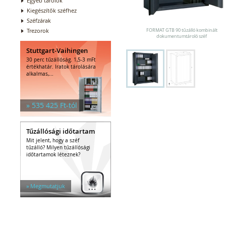
Egyéb tárolók
Kiegészítők széfhez
Széfzárak
Trezorok
FORMAT GTB 90 tűzálló kombinált
dokumentumtároló széf
Stuttgart-Vaihingen
30 perc tűzállóság. 1,5-3 mFt
értékhatár. Iratok tárolására
alkalmas,...
» 535 425 Ft-tól
Tűzállósági időtartam
Mit jelent, hogy a széf
tűzálló? Milyen tűzállósági
időtartamok léteznek?
» Megmutatjuk