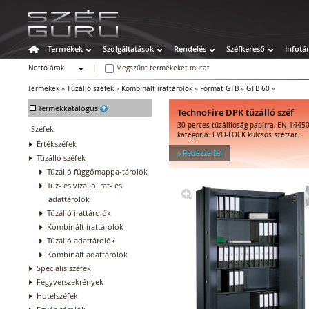
Termékek
Szolgáltatások
Rendelés
Széfkereső
Infotá
Nettó árak
|
Megszűnt termékeket mutat
Bruttó árak
Termékek
»
Tűzálló széfek
»
Kombinált irattárolók
»
Format GTB
»
GTB 60
»
-
Termékkatalógus
TechnoFire DPK tűzálló széf
30 perces tűzálllóság papírra, EN 14450
Széfek
kategória. EVO-LOCK kulcsos széfzár.
Értékszéfek
» Fedezze fel
Tűzálló széfek
Tűzálló függőmappa-tárolók
Tűz- és vízálló irat- és
adattárolók
Tűzálló irattárolók
Kombinált irattárolók
Tűzálló adattárolók
Kombinált adattárolók
Speciális széfek
Fegyverszekrények
Hotelszéfek