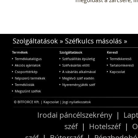
Szolgáltatások
»
Széfkulcs másolás
»
Termékek
Szolgáltatások
Kereső
Termékkatalógus
Széfszállítás épületig
Termékkereső
Akciós ajánlatok
Széfvásárlás előtt
Tartalomkereső
Csoporttérkép
A vásárlás alkalmával
Kapcsolat
Népszerű termékek
Meglévő széf esetén
Terméklisták
Nyereményjáték széf
Megszűnt széfek
© BITFORCE Kft. |
Kapcsolat
|
Jogi nyilatkozatok
Irodai páncélszekrény
|
Lapt
széf
|
Hotelszéf
|
O
széf
|
Bútorszéf
|
Pénzbedobós