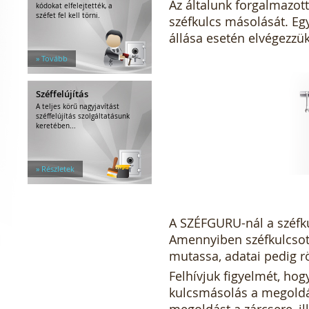
Az általunk forgalmazot
kódokat elfelejtették, a
széfet fel kell törni.
széfkulcs másolását. Eg
állása esetén elvégezzük
» Tovább
Széffelújítás
A teljes körű nagyjavítást
széffelújítás szolgáltatásunk
keretében...
» Részletek
A SZÉFGURU-nál a széfk
Amennyiben széfkulcsot
mutassa, adatai pedig rö
Felhívjuk figyelmét, hog
kulcsmásolás a megoldás
megoldást a zárcsere, ill