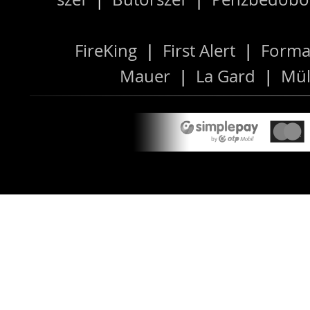
FireKing
|
First Alert
|
Forma
Mauer
|
La Gard
|
Mül