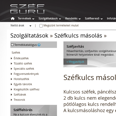
Termékek
Szolgáltatások
Rendelés
Széfkereső
Infotá
Nettó árak
|
Megszűnt termékeket mutat
Bruttó árak
Szolgáltatások
»
Széfkulcs másolás
»
-
Termékkatalógus
Széfjavítás
Hibaelhárítás, széfjavítás szolgáltatásu
Széfek
felmerült helyzetekre kínál megoldást.
Értékszéfek
» Megjavítjuk
Tűzálló széfek
Speciális széfek
Fegyverszekrények
Széfkulcs máso
Hotelszéfek
Egyéb tárolók
Kiegészítők széfhez
Kulcsos széfek, páncélsz
Széfzárak
2 db kulcs nem elegendő
Trezorok
pótlólagos kulcs rendel
A kulcsmásoláshoz egy e
Széffeltörés
Ha a kulcsok elvesztek és a