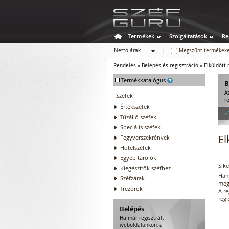
Termékek
Szolgáltatások
Re
Nettó árak
|
Megszűnt termékeke
Bruttó árak
Rendelés
»
Belépés és regisztráció
»
Elküldött 
-
Termékkatalógus
B
A
Széfek
re
Értékszéfek
»
Tűzálló széfek
Speciális széfek
El
Fegyverszekrények
Hotelszéfek
Egyéb tárolók
Sike
Kiegészítők széfhez
Hama
Széfzárak
meg
Trezorok
A re
regi
Belépés
Ha már regisztrált
weboldalunkon, a