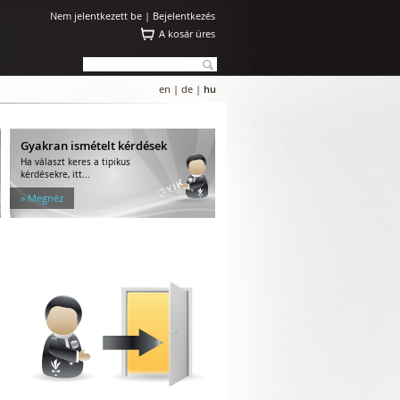
Nem jelentkezett be |
Bejelentkezés
A kosár üres
en
|
de
|
hu
Gyakran ismételt kérdések
Ha választ keres a tipikus
kérdésekre, itt...
» Megnéz