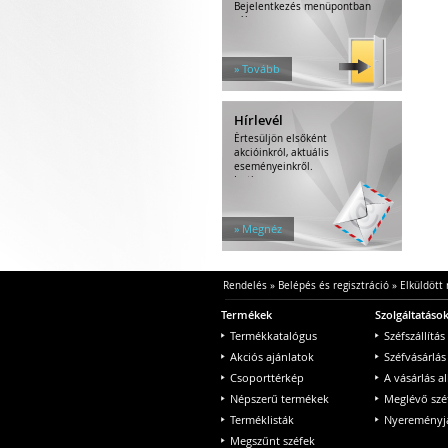
Bejelentkezés menüpontban
válassza...
» Tovább
Hírlevél
Értesüljön elsőként
akcióinkról, aktuális
eseményeinkről.
Iratkozzon...
» Megnéz
Rendelés
»
Belépés és regisztráció
»
Elküldött 
Termékek
Szolgáltatáso
Termékkatalógus
Széfszállítás
Akciós ajánlatok
Széfvásárlás
Csoporttérkép
A vásárlás a
Népszerű termékek
Meglévő szé
Terméklisták
Nyereményjá
Megszűnt széfek