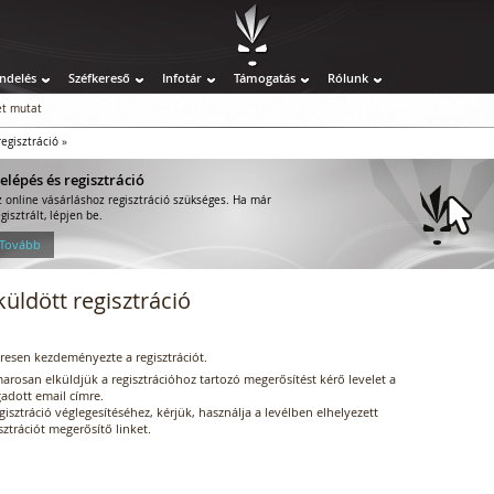
ndelés
Széfkereső
Infotár
Támogatás
Rólunk
t mutat
regisztráció
»
elépés és regisztráció
z online vásárláshoz regisztráció szükséges. Ha már
gisztrált, lépjen be.
 Tovább
küldött regisztráció
resen kezdeményezte a regisztrációt.
rosan elküldjük a regisztrációhoz tartozó megerősítést kérő levelet a
adott email címre.
gisztráció véglegesítéséhez, kérjük, használja a levélben elhelyezett
sztrációt megerősítő linket.