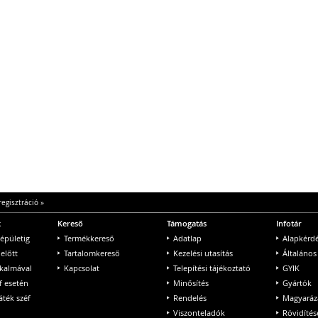
regisztráció
»
k
Kereső
Támogatás
Infotár
 épületig
Termékkereső
Adatlap
Alapkérd
 előtt
Tartalomkereső
Kezelési utasítás
Általános
lkalmával
Kapcsolat
Telepítési tájékoztató
GYIK
f esetén
Minősítés
Gyártók
ték széf
Rendelés
Magyaráz
Viszonteladók
Rövidítés