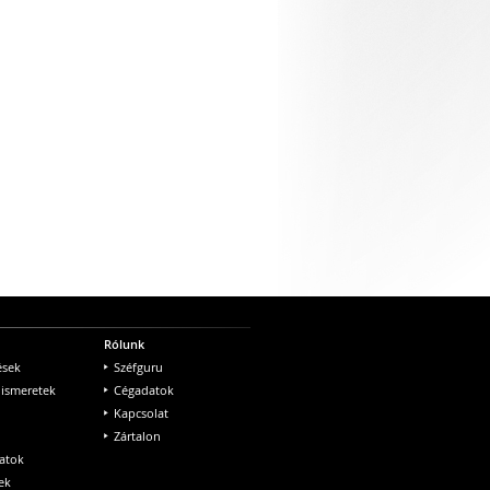
Rólunk
ések
Széfguru
 ismeretek
Cégadatok
Kapcsolat
Zártalon
atok
ek