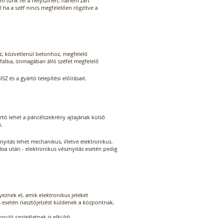
em törik fel a helyszínen, hanem zárt
l ha a széf nincs megfelelően rögzítve a
z, közvetlenül betonhoz, megfelelő
őfalba, önmagában álló széfet megfelelő
SZ és a gyártó telepítési előírásait.
tó lehet a páncélszekrény ajtajának külső
k.
nyitás lehet mechanikus, illetve elektronikus.
ása után - elektronikus vésznyitás esetén pedig
yeznek el, amik elektronikus jeleket
 esetén riasztójelzést küldenek a központnak,
onuló szolgálatnak is elküldi.