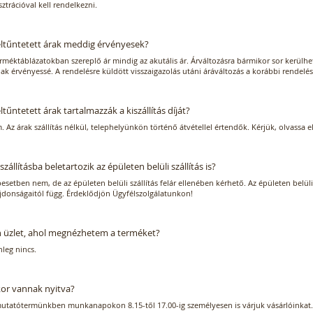
sztrációval kell rendelkezni.
eltűntetett árak meddig érvényesek?
rméktáblázatokban szereplő ár mindig az akutális ár. Árváltozásra bármikor sor kerülhe
ak érvényessé. A rendelésre küldött visszaigazolás utáni áráváltozás a korábbi rendelé
eltűntetett árak tartalmazzák a kiszállítás díját?
 Az árak szállítás nélkül, telephelyünkön történő átvétellel értendők. Kérjük, olvassa e
iszállításba beletartozik az épületen belüli szállítás is?
esetben nem, de az épületen belüli szállítás felár ellenében kérhető. Az épületen belüli s
ajdonságaitól függ. Érdeklődjön
Ügyfélszolgálatunkon
!
 üzlet, ahol megnézhetem a terméket?
nleg nincs.
or vannak nyitva?
utatótermünkben munkanapokon 8.15-től 17.00-ig személyesen is várjuk vásárlóinkat. 