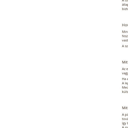
A to
álla
bizt
Hov
Min
fesz
vast
A sz
Mit
Az 
vag
Ha a
A le
Mech
küls
Mit
A pá
tov
így 
A ri