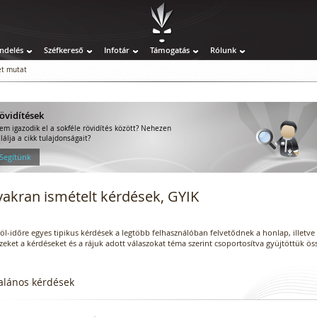
ndelés
Széfkereső
Infotár
Támogatás
Rólunk
t mutat
övidítések
em igazodik el a sokféle rövidítés között? Nehezen
alálja a cikk tulajdonságait?
 Segítünk
akran ismételt kérdések, GYIK
öl-időre egyes tipikus kérdések a legtöbb felhasználóban felvetődnek a honlap, illetve
ezeket a kérdéseket és a rájuk adott válaszokat téma szerint csoportosítva gyüjtöttük ös
alános kérdések