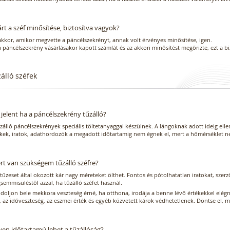
árt a széf minősítése, biztosítva vagyok?
akkor, amikor megvette a páncélszekrényt, annak volt érvényes minősítése, igen.
 páncélszekrény vásárlásakor kapott számlát és az akkori minősítést megőrizte, ezt a b
álló széfek
 jelent ha a páncélszekrény tűzálló?
zálló páncélszekrények speciális töltetanyaggal készülnek. A lángoknak adott ideig ell
ékek, iratok, adathordozók a megadott időtartamig nem égnek el, mert a hőmérséklet n
rt van szükségem tűzálló széfre?
tűzeset által okozott kár nagy méreteket ölthet. Fontos és pótolhatatlan iratokat, sze
emmisüléstől azzal, ha tűzálló széfet használ.
oljon bele mekkora veszteség érné, ha otthona, irodája a benne lévő értékekkel elégne
, az időveszteség, az eszmei érték és egyéb közvetett károk védhetetlenek. Döntse el, 
yen időtartamú lehet a tűzállóság?