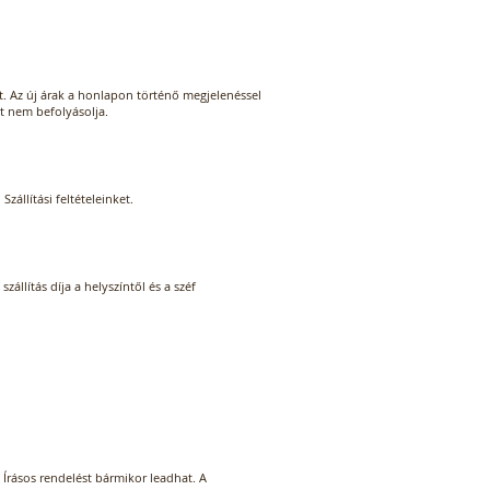
t. Az új árak a honlapon történő megjelenéssel
st nem befolyásolja.
l
Szállítási feltételeinket
.
zállítás díja a helyszíntől és a széf
Írásos rendelést bármikor leadhat. A