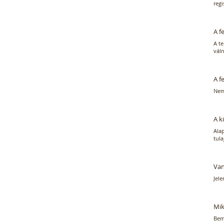
regi
A f
A te
váln
A f
Nem.
A k
Alap
tul
Van
Jele
Mik
Bem