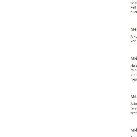
szü
Felh
ell
Men
A ku
kerü
Mié
Ha a
minő
a m
fog
Mit
Adot
fele
széf
Mié