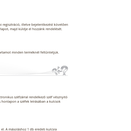
egisztráció, illetve bejelentkezést követően
űrlapot, majd küldje el hozzánk rendelését.
tartamot minden terméknél feltűntetjük.
tronikus széfzárral rendelkező széf vésznyitó
 A honlapon a széfek leírásában a kulcsok
el. A másoláshoz 1 db eredeti kulcsra