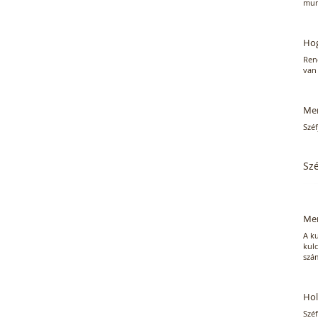
mun
Hog
Ren
van 
Men
Széf
Sz
Men
A ku
kulc
szám
Hol
Szé