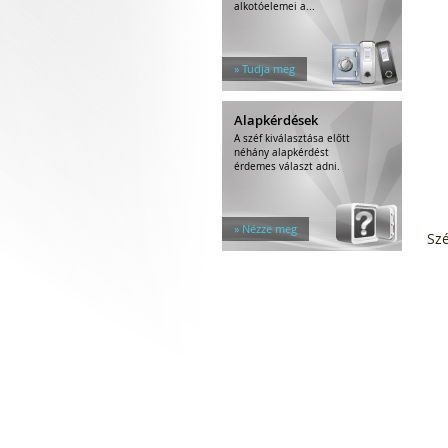
alkotóelemei a...
» Tudja meg
Alapkérdések
A széf kiválasztása előtt
néhány alapkérdést
érdemes választ adni.
» Nézze meg
Sz