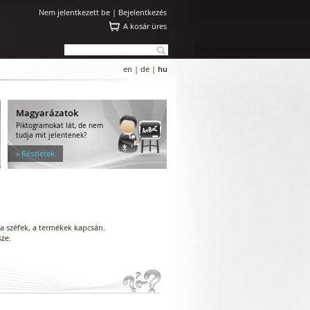
Nem jelentkezett be |
Bejelentkezés
A kosár üres
en
|
de
|
hu
Magyarázatok
Piktogramokat lát, de nem
tudja mit jelentenek?
» Részletek
 a széfek, a termékek kapcsán.
sze.