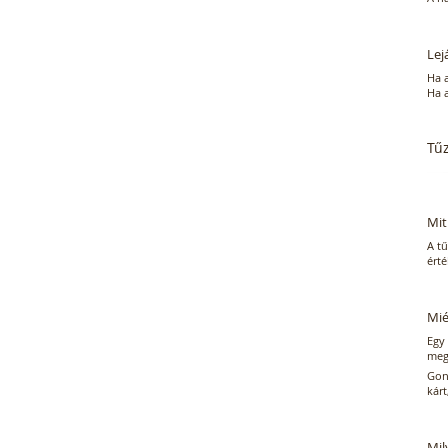
Lej
Ha 
Ha a
Tűz
Mit
A tű
ért
Mié
Egy 
megs
Gond
kárt
Mil