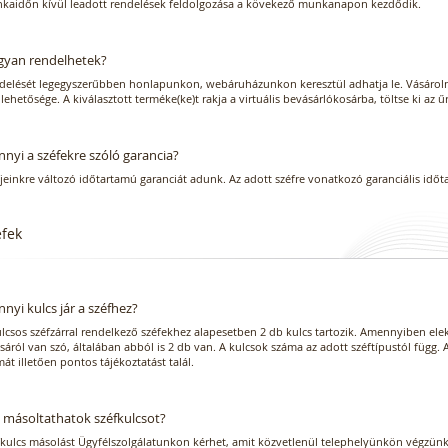
kaidőn kívül leadott rendelések feldolgozása a kövekező munkanapon kezdődik.
yan rendelhetek?
delését legegyszerűbben honlapunkon, webáruházunkon keresztül adhatja le. Vásárolni r
lehetősége. A kiválasztott terméke(ke)t rakja a virtuális bevásárlókosárba, töltse ki az 
nyi a széfekre szóló garancia?
jeinkre változó időtartamú garanciát adunk. Az adott széfre vonatkozó garanciális idő
éfek
nyi kulcs jár a széfhez?
lcsos széfzárral rendelkező széfekhez alapesetben 2 db kulcs tartozik. Amennyiben elek
sáról van szó, általában abból is 2 db van. A kulcsok száma az adott széftípustól függ.
át illetően pontos tájékoztatást talál.
 másoltathatok széfkulcsot?
fkulcs másolást Ügyfélszolgálatunkon kérhet, amit közvetlenül telephelyünkön végzünk 