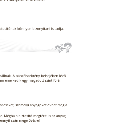
iztosítónak könnyen bizonyítani is tudja.
enállnak. A páncélszekrény belsejében lévő
em emelkedik egy megadott szint fölé.
rződéseket, személyi anyagokat óvhat meg a
. Mégha a biztosító megtéríti is az anyagi
mennyit szán megelőzésre!