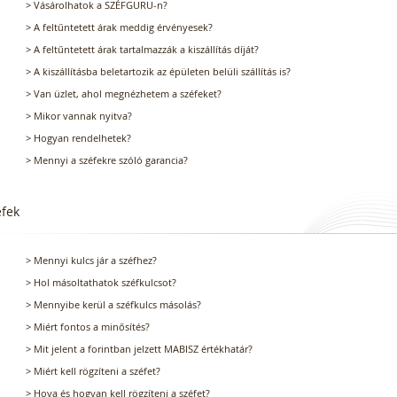
> Vásárolhatok a SZÉFGURU-n?
> A feltűntetett árak meddig érvényesek?
> A feltűntetett árak tartalmazzák a kiszállítás díját?
> A kiszállításba beletartozik az épületen belüli szállítás is?
> Van üzlet, ahol megnézhetem a széfeket?
> Mikor vannak nyitva?
> Hogyan rendelhetek?
> Mennyi a széfekre szóló garancia?
éfek
> Mennyi kulcs jár a széfhez?
> Hol másoltathatok széfkulcsot?
> Mennyibe kerül a széfkulcs másolás?
> Miért fontos a minősítés?
> Mit jelent a forintban jelzett MABISZ értékhatár?
> Miért kell rögzíteni a széfet?
> Hova és hogyan kell rögzíteni a széfet?