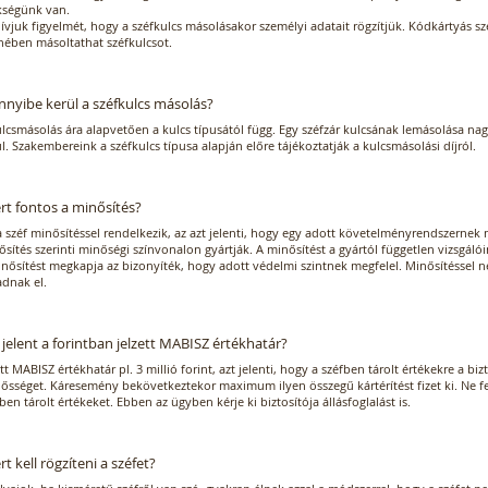
kségünk van.
ívjuk figyelmét, hogy a széfkulcs másolásakor személyi adatait rögzítjük. Kódkártyás s
enében másoltathat széfkulcsot.
nyibe kerül a széfkulcs másolás?
lcsmásolás ára alapvetően a kulcs típusától függ. Egy széfzár kulcsának lemásolása nag
l. Szakembereink a széfkulcs típusa alapján előre tájékoztatják a kulcsmásolási díjról.
rt fontos a minősítés?
 széf minősítéssel rendelkezik, az azt jelenti, hogy egy adott követelményrendszernek 
sítés szerinti minőségi színvonalon gyártják. A minősítést a gyártól független vizsgálóint
inősítést megkapja az bizonyíték, hogy adott védelmi szintnek megfelel. Minősítéssel 
adnak el.
 jelent a forintban jelzett MABISZ értékhatár?
t MABISZ értékhatár pl. 3 millió forint, azt jelenti, hogy a széfben tárolt értékekre a b
lősséget. Káresemény bekövetkeztekor maximum ilyen összegű kártérítést fizet ki. Ne fel
ben tárolt értékeket. Ebben az ügyben kérje ki biztosítója állásfoglalást is.
rt kell rögzíteni a széfet?