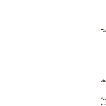
Tűz
Ált
Vás
A h