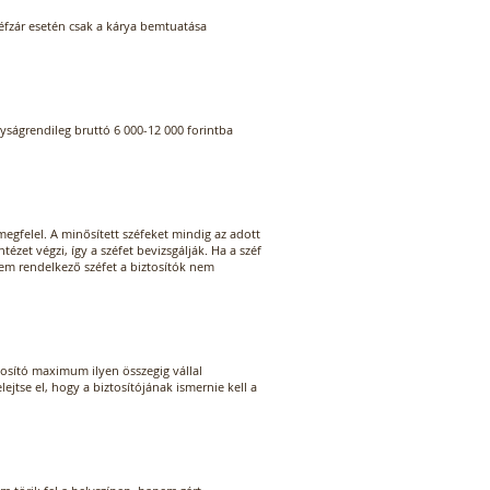
zéfzár esetén csak a kárya bemtuatása
yságrendileg bruttó 6 000-12 000 forintba
megfelel. A minősített széfeket mindig az adott
ézet végzi, így a széfet bevizsgálják. Ha a széf
nem rendelkező széfet a biztosítók nem
iztosító maximum ilyen összegig vállal
ejtse el, hogy a biztosítójának ismernie kell a