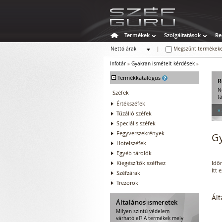
Termékek
Szolgáltatások
Re
Nettó árak
|
Megszűnt termékeke
Bruttó árak
Infotár
»
Gyakran ismételt kérdések
»
-
Termékkatalógus
R
N
Széfek
t
Értékszéfek
»
Tűzálló széfek
Speciális széfek
Fegyverszekrények
Gy
Hotelszéfek
Egyéb tárolók
Kiegészítők széfhez
Időr
Itt 
Széfzárak
Trezorok
Ált
Általános ismeretek
Milyen szintű védelem
várható el? A termékek mely