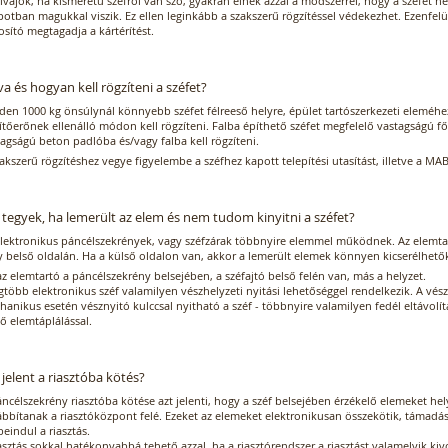
lvajok, ha kisméretű széfről van szó, gyakran élnek azzal a módszerrel, hogy a széfet n
potban magukkal viszik. Ez ellen leginkább a szakszerű rögzítéssel védekezhet. Ezenfelü
osító megtagadja a kártérítést.
a és hogyan kell rögzíteni a széfet?
den 1000 kg önsúlynál könnyebb széfet félreeső helyre, épület tartószerkezeti eleméhe
ítőerőnek ellenálló módon kell rögzíteni. Falba építhető széfet megfelelő vastagságú f
agságú beton padlóba és/vagy falba kell rögzíteni.
akszerű rögzítéshez vegye figyelembe a széfhez kapott telepítési utasítást, illetve a MABI
 tegyek, ha lemerült az elem és nem tudom kinyitni a széfet?
elektronikus páncélszekrények, vagy széfzárak többnyire elemmel működnek. Az elemtar
y belső oldalán. Ha a külső oldalon van, akkor a lemerült elemek könnyen kicserélhető
z elemtartó a páncélszekrény belsejében, a széfajtó belső felén van, más a helyzet.
gtöbb elektronikus széf valamilyen vészhelyzeti nyitási lehetőséggel rendelkezik. A vész
anikus esetén vésznyitó kulccsal nyitható a széf - többnyire valamilyen fedél eltávolít
ő elemtáplálással.
 jelent a riasztóba kötés?
ncélszekrény riasztóba kötése azt jelenti, hogy a széf belsejében érzékelő elemeket hel
ábbítanak a riasztóközpont felé. Ezeket az elemeket elektronikusan összekötik, támadás
beindul a riasztás.
asztás sokkal hatékonyabbá tehető azzal, ha a riasztórendszer a riasztást valamelyik kiv