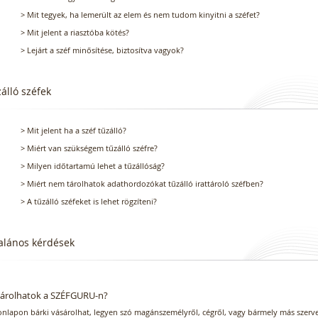
> Mit tegyek, ha lemerült az elem és nem tudom kinyitni a széfet?
> Mit jelent a riasztóba kötés?
> Lejárt a széf minősítése, biztosítva vagyok?
álló széfek
> Mit jelent ha a széf tűzálló?
> Miért van szükségem tűzálló széfre?
> Milyen időtartamú lehet a tűzállóság?
> Miért nem tárolhatok adathordozókat tűzálló irattároló széfben?
> A tűzálló széfeket is lehet rögzíteni?
alános kérdések
árolhatok a SZÉFGURU-n?
onlapon bárki vásárolhat, legyen szó magánszemélyről, cégről, vagy bármely más szerv