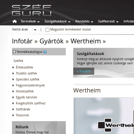
Termékek
Szolgáltatások
Rendelés
Széfkereső
Infotá
Nettó árak
|
Megszűnt termékeket mutat
Bruttó árak
Infotár
»
Gyártók
»
Wertheim
»
-
Termékkatalógus
Szolgáltatások
Ismerje meg az általunk nyújtott szolgá
Széfek
Vegye igénybe azt, amire szüksége van!
Értékszéfek
» Tovább
Tűzálló széfek
Speciális széfek
Fegyverszekrények
Wertheim
Hotelszéfek
Egyéb tárolók
Kiegészítők széfhez
Széfzárak
Trezorok
Rólunk
Fontos Önnek, hogy hol