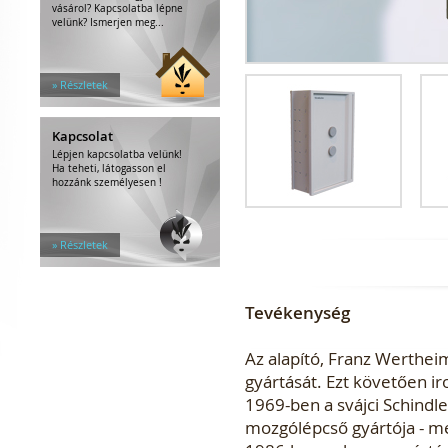
vásárol? Kapcsolatba lépne
velünk? Ismerjen meg...
» Részletek
Kapcsolat
Lépjen kapcsolatba velünk!
Ha teheti, látogasson el
hozzánk személyesen !
» Részletek
Tevékenység
Az alapító, Franz Werthei
gyártását. Ezt követően ir
1969-ben a svájci Schindl
mozgólépcső gyártója - m