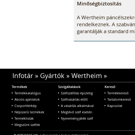
Minőségbiztosítás
A Wertheim páncélszekré
rendelkeznek. A szabvány
garantálják a standard m
Infotár
»
Gyártók
»
Wertheim
»
Termékek
Szolgáltatások
Kereső
Termékkatalógus
Széfszállítás épületig
Termékkereső
Akciós ajánlatok
Széfvásárlás előtt
Tartalomkereső
Csoporttérkép
A vásárlás alkalmával
Kapcsolat
Népszerű termékek
Meglévő széf esetén
Terméklisták
Nyereményjáték széf
Megszűnt széfek