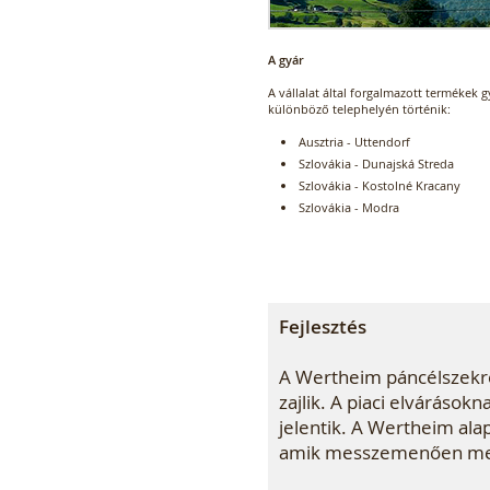
A gyár
A vállalat által forgalmazott termékek g
különböző telephelyén történik:
Ausztria - Uttendorf
Szlovákia - Dunajská Streda
Szlovákia - Kostolné Kracany
Szlovákia - Modra
Fejlesztés
A Wertheim páncélszekrén
zajlik. A piaci elvárások
jelentik. A Wertheim ala
amik messzemenően megf