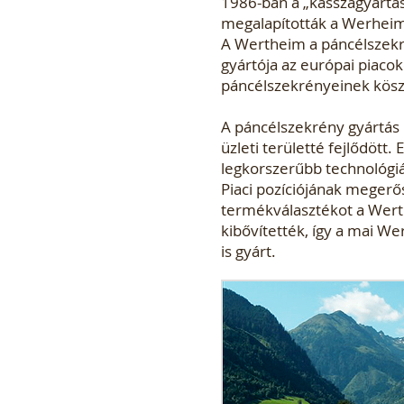
1986-ban a „kasszagyártás
megalapították a Werhei
A Wertheim a páncélszekr
gyártója az európai piac
páncélszekrényeinek kösz
A páncélszekrény gyártás 
üzleti területté fejlődött
legkorszerűbb technológiá
Piaci pozíciójának megerő
termékválasztékot a Werth
kibővítették, így a mai 
is gyárt.