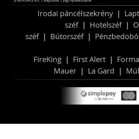
© BITFORCE Kft. |
Kapcsolat
|
Jogi nyilatkozatok
Irodai páncélszekrény
|
Lapt
széf
|
Hotelszéf
|
O
széf
|
Bútorszéf
|
Pénzbedobós
FireKing
|
First Alert
|
Forma
Mauer
|
La Gard
|
Mül