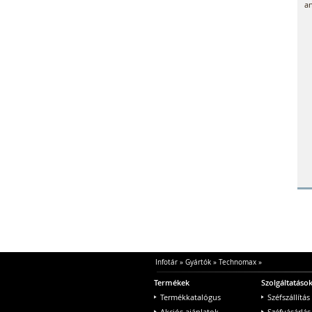
an
Infotár
»
Gyártók
»
Technomax
»
Termékek
Szolgáltatáso
Termékkatalógus
Széfszállítás
Akciós ajánlatok
Széfvásárlás