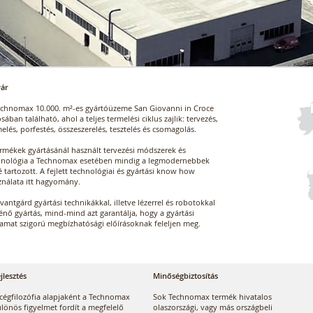
yár
echnomax 10.000. m²-es gyártóüzeme San Giovanni in Croce
sában található, ahol a teljes termelési ciklus zajlik: tervezés,
elés, porfestés, összeszerelés, tesztelés és csomagolás.
ermékek gyártásánál használt tervezési módszerek és
hnológia a Technomax esetében mindig a legmodernebbek
 tartozott. A fejlett technológiai és gyártási know how
ználata itt hagyomány.
vantgárd gyártási technikákkal, illetve lézerrel és robotokkal
énő gyártás, mind-mind azt garantálja, hogy a gyártási
yamat szigorú megbízhatósági előírásoknak feleljen meg.
jlesztés
Minőségbiztosítás
cégfilozófia alapjaként a Technomax
Sok Technomax termék hivatalos
lönös figyelmet fordít a megfelelő
olaszországi, vagy más országbeli