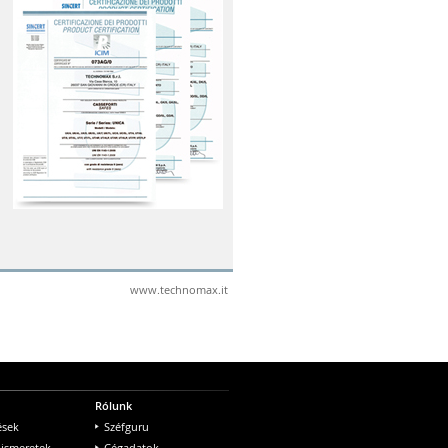
www.technomax.it
Rólunk
ések
Széfguru
 ismeretek
Cégadatok