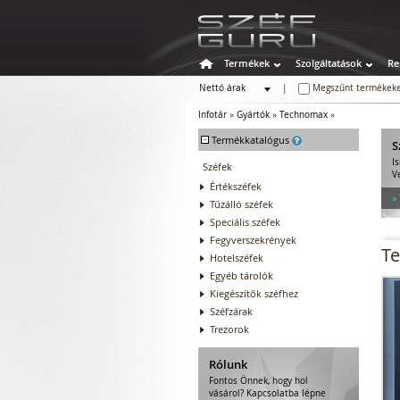
Termékek
Szolgáltatások
Re
Nettó árak
|
Megszűnt termékeke
Bruttó árak
Infotár
»
Gyártók
»
Technomax
»
-
Termékkatalógus
S
I
Széfek
V
Értékszéfek
»
Tűzálló széfek
Speciális széfek
Fegyverszekrények
T
Hotelszéfek
Egyéb tárolók
Kiegészítők széfhez
Széfzárak
Trezorok
Rólunk
Fontos Önnek, hogy hol
vásárol? Kapcsolatba lépne