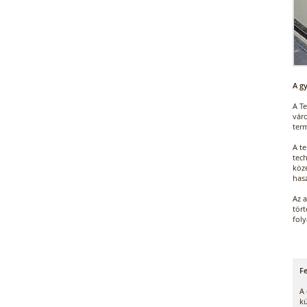
A g
A T
váro
term
A t
tec
közé
has
Az a
tört
fol
Fe
A 
kü