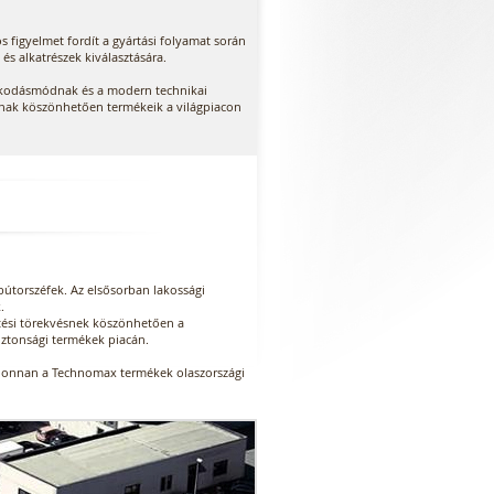
figyelmet fordít a gyártási folyamat során
és alkatrészek kiválasztására.
lkodásmódnak és a modern technikai
nak köszönhetően termékeik a világpiacon
bútorszéfek. Az elsősorban lakossági
.
vítési törekvésnek köszönhetően a
iztonsági termékek piacán.
t, ahonnan a Technomax termékek olaszországi