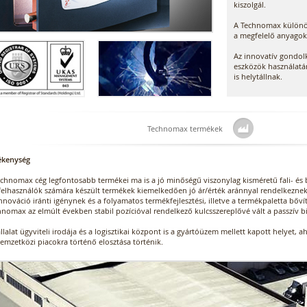
kiszolgál.
A Technomax különös 
a megfelelő anyagok 
Az innovatív gondo
eszközök használatá
is helytállnak.
Technomax termékek
ékenység
echnomax cég legfontosabb termékei ma is a jó minőségű viszonylag kisméretű fali- és 
felhasználók számára készült termékek kiemelkedően jó ár/érték aránnyal rendelkeznek
nnováció iránti igénynek és a folyamatos termékfejlesztési, illetve a termékpaletta bő
hnomax az elmúlt években stabil pozícióval rendelkező kulcsszereplővé vált a passzív b
llalat ügyviteli irodája és a logisztikai központ is a gyártóüzem mellett kapott helye
emzetközi piacokra történő elosztása történik.