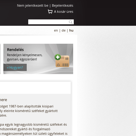
Nem jelentkezett be |
Bejelentkezés
A kosár üres
en
|
de
|
hu
Rendelés
Rendeljen kényelmesen,
gyorsan, egyszerűen!
» Hogyan?
nere
éget 1987-ben alapították kisipari
ly eleinte kisméretű széfeket gyártott
zére.
ópa egyik legnagyobb kisméretű széfeket és
endszereket gyártó és forgalmazó
 a magánszemélyeken túl üzleti ügyfeleket is