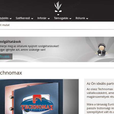
ndelés
Széfkereső
Infotár
Támogatás
Rólunk
t mutat
zolgáltatások
smerje meg az általunk nyújtott szolgáltatásokat!
egye igénybe azt, amire szüksége van!
 Tovább
echnomax
Az Ön ideális part
Az olasz Technomax c
vállalkozásként, ame
magánszemélyek rés
Mára a társaság Eur
passzív biztonsági r
szereplőjévé vált és