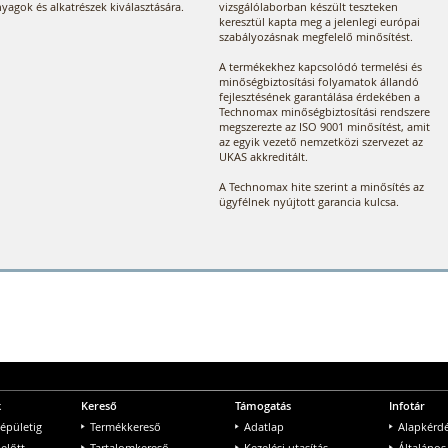
yagok és alkatrészek kiválasztására.
vizsgálólaborban készült teszteken
keresztül kapta meg a jelenlegi európai
szabályozásnak megfelelő minősítést.
A termékekhez kapcsolódó termelési és
minőségbiztosítási folyamatok állandó
fejlesztésének garantálása érdekében a
Technomax minőségbiztosítási rendszere
megszerezte az ISO 9001 minősítést, amit
az egyik vezető nemzetközi szervezet az
UKAS akkreditált.
A Technomax hite szerint a minősítés az
ügyfélnek nyújtott garancia kulcsa.
k
Kereső
Támogatás
Infotár
 épületig
Termékkereső
Adatlap
Alapkérd
 előtt
Tartalomkereső
Kezelési utasítás
Általános