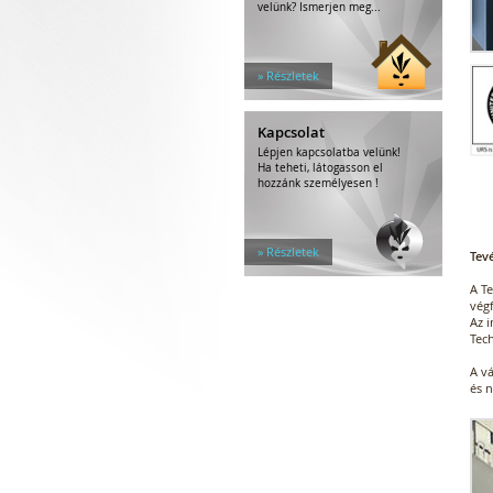
velünk? Ismerjen meg...
» Részletek
Kapcsolat
Lépjen kapcsolatba velünk!
Ha teheti, látogasson el
hozzánk személyesen !
» Részletek
Tev
A T
vég
Az i
Tec
A vá
és n