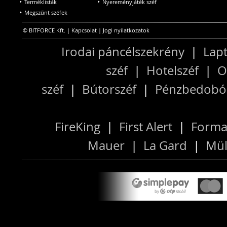
Terméklisták
Nyereményjáték széf
Megszűnt széfek
© BITFORCE Kft. |
Kapcsolat
|
Jogi nyilatkozatok
Irodai páncélszekrény
|
Lapt
széf
|
Hotelszéf
|
O
széf
|
Bútorszéf
|
Pénzbedobós
FireKing
|
First Alert
|
Forma
Mauer
|
La Gard
|
Mül