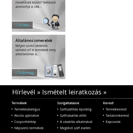
rövidítések között? Nehezen
azonosítja a cikk...
» Tovább
Általános ismeretek
Milyen szintű védelem
várható el? A termékek mely
alkotóelemei a...
» Tudja meg
Hírlevél
»
Ismételt leiratkozás
»
Termékek
Szolgáltatások
Kereső
Termékkatalógus
Széfszállítás épületig
Termékkereső
Akciós ajánlatok
Széfvásárlás előtt
Tartalomkereső
Csoporttérkép
A vásárlás alkalmával
Kapcsolat
Népszerű termékek
Meglévő széf esetén