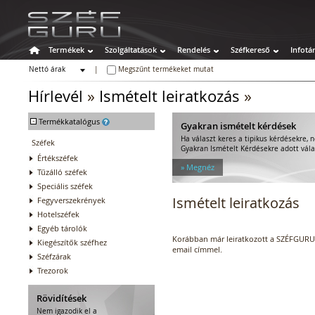
Termékek
Szolgáltatások
Rendelés
Széfkereső
Infotá
Nettó árak
|
Megszűnt termékeket mutat
Bruttó árak
Hírlevél
»
Ismételt leiratkozás
»
-
Termékkatalógus
Gyakran ismételt kérdések
Ha választ keres a tipikus kérdésekre, 
Széfek
Gyakran Ismételt Kérdésekre adott vála
Értékszéfek
» Megnéz
Tűzálló széfek
Speciális széfek
Ismételt leiratkozás
Fegyverszekrények
Hotelszéfek
Egyéb tárolók
Korábban már leiratkozott a SZÉFGURU h
Kiegészítők széfhez
email címmel.
Széfzárak
Trezorok
Rövidítések
Nem igazodik el a