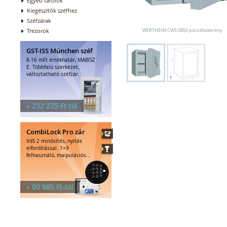
Egyéb tárolók
Kiegészítők széfhez
Széfzárak
Trezorok
WERTHEIM CWS 0850 páncélszekrény
GST-ISS München széf
8-16 mFt értékhatár, MABISZ
E. Többfalú szerkezet,
változtatható széfzár.
» 232 275 Ft-tól
CombiLock Pro zár
VdS 2 minősítés, nyitás
elfordítással. 1+9
felhasználó, maipulációs...
» 80 685 Ft-tól