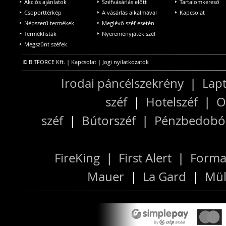
Akciós ajánlatok
Széfvásárlás előtt
Tartalomkereső
Csoporttérkép
A vásárlás alkalmával
Kapcsolat
Népszerű termékek
Meglévő széf esetén
Terméklisták
Nyereményjáték széf
Megszűnt széfek
© BITFORCE Kft. |
Kapcsolat
|
Jogi nyilatkozatok
Irodai páncélszekrény
|
Lapt
széf
|
Hotelszéf
|
O
széf
|
Bútorszéf
|
Pénzbedobós
FireKing
|
First Alert
|
Forma
Mauer
|
La Gard
|
Mül