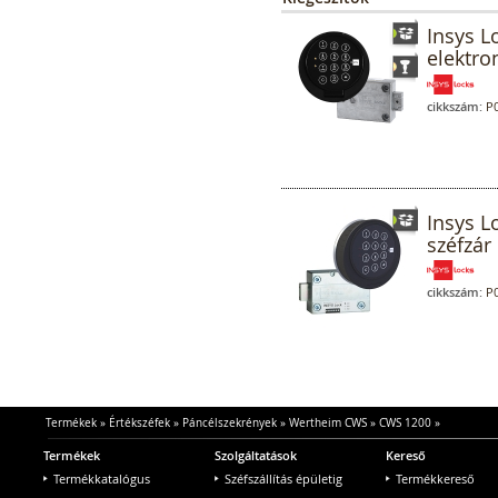
Insys L
elektro
cikkszám:
P0
Insys L
széfzár 
cikkszám:
P0
Termékek
»
Értékszéfek
»
Páncélszekrények
»
Wertheim CWS
»
CWS 1200
»
Termékek
Szolgáltatások
Kereső
Termékkatalógus
Széfszállítás épületig
Termékkereső