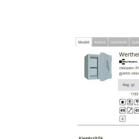
Modell
Adatok
Letöltések
Gyár
Werthe
cikkszám:
P0
gyártói cik
Mag. (y)
1193
Kiegészítők