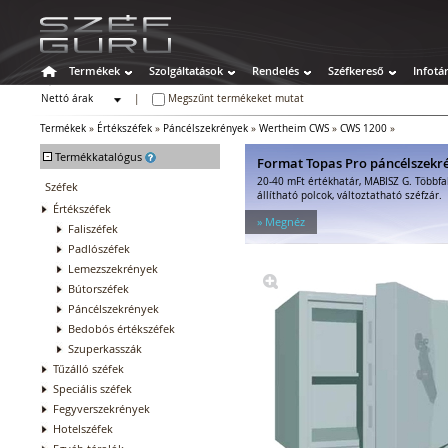
Termékek
Szolgáltatások
Rendelés
Széfkereső
Infotá
Nettó árak
|
Megszűnt termékeket mutat
Bruttó árak
Termékek
»
Értékszéfek
»
Páncélszekrények
»
Wertheim CWS
»
CWS 1200
»
-
Termékkatalógus
Format Topas Pro páncélszekr
20-40 mFt értékhatár, MABISZ G. Többfa
Széfek
állítható polcok, változtatható széfzár.
Értékszéfek
» Megnéz
Faliszéfek
Padlószéfek
Lemezszekrények
Bútorszéfek
Páncélszekrények
Bedobós értékszéfek
Szuperkasszák
Tűzálló széfek
Speciális széfek
Fegyverszekrények
Hotelszéfek