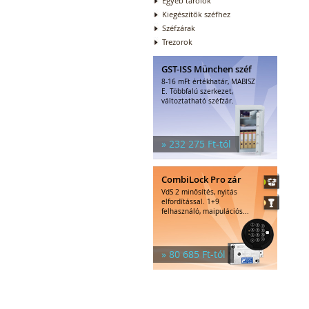
Egyéb tárolók
Kiegészítők széfhez
Széfzárak
Trezorok
GST-ISS München széf
8-16 mFt értékhatár, MABISZ
E. Többfalú szerkezet,
változtatható széfzár.
» 232 275 Ft-tól
CombiLock Pro zár
VdS 2 minősítés, nyitás
elfordítással. 1+9
felhasználó, maipulációs...
» 80 685 Ft-tól