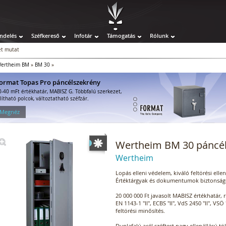
ndelés
Széfkereső
Infotár
Támogatás
Rólunk
t mutat
ertheim BM
»
BM 30
»
ormat Topas Pro páncélszekrény
0-40 mFt értékhatár, MABISZ G. Többfalú szerkezet,
llítható polcok, változtatható széfzár.
 Megnéz
Wertheim BM 30 páncé
Wertheim
Lopás elleni védelem, kiváló feltörési ellen
Értéktárgyak és dokumentumok biztonságo
20 000 000 Ft javasolt MABISZ értékhatár, 
EN 1143-1 "II", ECBS "II", VdS 2450 "II", VSÖ
feltörési minősítés.
Duplafalú acél széftest nagy ellenállású tö