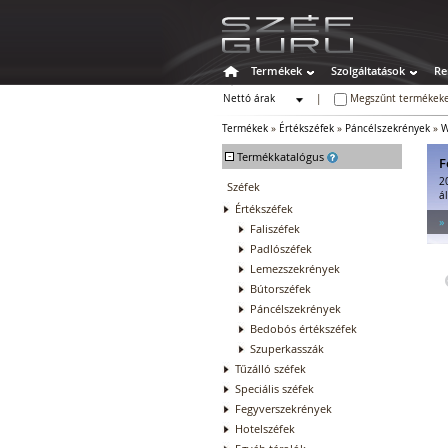
Termékek
Szolgáltatások
Re
Nettó árak
|
Megszűnt termékeke
Bruttó árak
Termékek
»
Értékszéfek
»
Páncélszekrények
»
W
-
Termékkatalógus
F
2
Széfek
á
Értékszéfek
»
Faliszéfek
Padlószéfek
Lemezszekrények
Bútorszéfek
Páncélszekrények
Bedobós értékszéfek
Szuperkasszák
Tűzálló széfek
Speciális széfek
Fegyverszekrények
Hotelszéfek