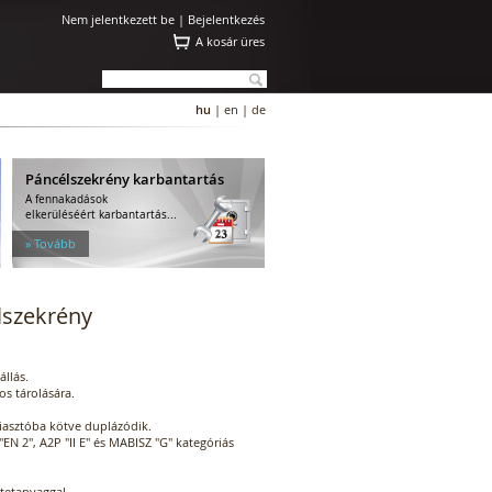
Nem jelentkezett be |
Bejelentkezés
A kosár üres
hu
|
en
|
de
Páncélszekrény karbantartás
A fennakadások
elkerüléséért karbantartás...
» Tovább
lszekrény
állás.
s tárolására.
riasztóba kötve duplázódik.
 "EN 2", A2P "II E" és MABISZ "G" kategóriás
ltetanyaggal.