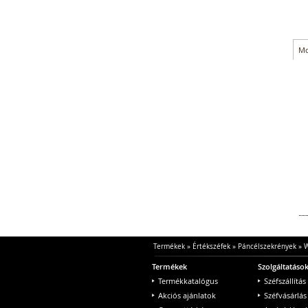
Mo
Termékek
»
Értékszéfek
»
Páncélszekrények
»
W
Termékek
Szolgáltatáso
Termékkatalógus
Széfszállítás
Akciós ajánlatok
Széfvásárlás