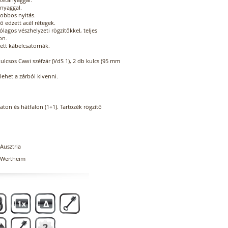
anyaggal.
jobbos nyitás.
ő edzett acél rétegek.
ólagos vészhelyzeti rögzítőkkel, teljes
on.
ett kábelcsatornák.
kulcsos Cawi széfzár (VdS 1), 2 db kulcs (95 mm
lehet a zárból kivenni.
zaton és hátfalon (1+1). Tartozék rögzítő
Ausztria
Wertheim