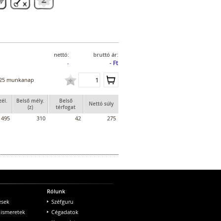
nettó:
bruttó ár:
- Ft
-
25 munkanap
zél.
Belső mély.
Belső
Nettó súly
(z)
térfogat
495
310
42
275
Rólunk
ések
Széfguru
 ismeretek
Cégadatok