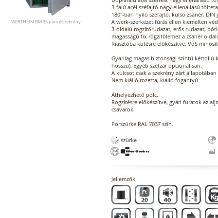
3-falú acél széfajtó nagy ellenállású töltet
180°-ban nyíló széfajtó, külső zsanér, DIN 
A werk-szerkezet fúrás ellen kiemelten véd
WERTHEIM BM 35 páncélszekrény
3-oldalú rögzítőrudazat, erős rudazat, pótl
magasságú fix rögzítőlemez a zsanér oldal
Riasztóba kötésre előkészítve, VdS minősít
Gyárilag magas biztonsági szintű kéttollú 
hosszú). Egyéb széfzár opcionálisan.
A kulcsot csak a szekrény zárt állapotában 
Nem kiálló rozetta, kiálló fogantyú.
Áthelyezhető polc.
Rögzítésre előkészítve, gyári furatok az alj
csavarok.
Porszürke RAL 7037 szín.
szürke
Jellemzők: