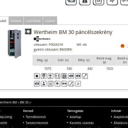
dell
Adatok
Letöltések
Gyártó
Wertheim BM 30 páncélszekrény
cikkszám:
P0026318
ME:
db
gyártói cikkszám: BM30RK
Belső mag.
Belső s
Mag. (y)
Szél. (x)
Mély. (z)
(y)
(x)
1075
545
442
1025
ertheim BM
»
BM 30
»
k
Kereső
Támogatás
Infotár
 épületig
Termékkereső
Adatlap
Alapkérd
 előtt
Tartalomkereső
Kezelési utasítás
Általános