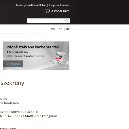
Nem jelentkezett be |
Bejelentkezés
A kosár üres
hu
|
en
|
de
Páncélszekrény karbantartás
A fennakadások
elkerüléséért karbantartás...
» Tovább
lszekrény
állás.
s tárolására.
iasztóba kötve duplázódik.
EN 1", A2P "I E" és MABISZ "E" kategóriás
ltetanyaggal.