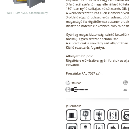
3-falú acél széfajtó nagy ellenállású töltet
180°-ban nyíló széfajtó, külső zsanér, DIN 
A werk-szerkezet fúrás ellen kiemelten véd
WERTHEIM AM 25 páncélszekrény
3-oldalú rögzítőrudazat, erős rudazat, pótl
magasságú fix rögzítőlemez a zsanér oldal
Riasztóba kötésre előkészítve, VdS minősít
Gyárilag magas biztonsági szintű kéttollú 
hosszú). Egyéb széfzár opcionálisan.
A kulcsot csak a szekrény zárt állapotában 
Kiálló rozetta és fogantyú.
Áthelyezhető polc.
Rögzítésre előkészítve, gyári furatok az alj
csavarok.
Porszürke RAL 7037 szín.
szürke
Jellemzők: