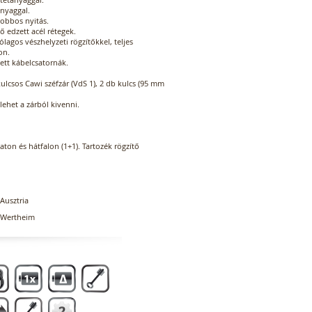
anyaggal.
jobbos nyitás.
ő edzett acél rétegek.
ólagos vészhelyzeti rögzítőkkel, teljes
on.
ett kábelcsatornák.
kulcsos Cawi széfzár (VdS 1), 2 db kulcs (95 mm
lehet a zárból kivenni.
zaton és hátfalon (1+1). Tartozék rögzítő
Ausztria
Wertheim