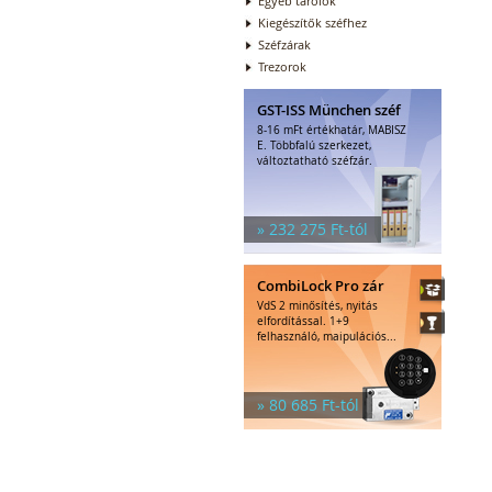
Egyéb tárolók
Kiegészítők széfhez
Széfzárak
Trezorok
GST-ISS München széf
8-16 mFt értékhatár, MABISZ
E. Többfalú szerkezet,
változtatható széfzár.
» 232 275 Ft-tól
CombiLock Pro zár
VdS 2 minősítés, nyitás
elfordítással. 1+9
felhasználó, maipulációs...
» 80 685 Ft-tól