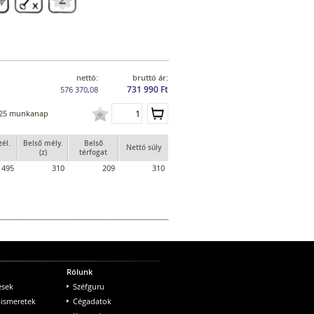
nettó:
bruttó ár:
731 990 Ft
576 370,08
25 munkanap
zél.
Belső mély.
Belső
Nettó súly
(z)
térfogat
495
310
209
310
Rólunk
ések
Széfguru
 ismeretek
Cégadatok