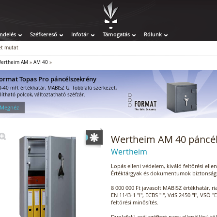
ndelés
Széfkereső
Infotár
Támogatás
Rólunk
t mutat
ertheim AM
»
AM 40
»
ormat Topas Pro páncélszekrény
0-40 mFt értékhatár, MABISZ G. Többfalú szerkezet,
llítható polcok, változtatható széfzár.
 Megnéz
Wertheim AM 40 páncé
Wertheim
Lopás elleni védelem, kiváló feltörési ellen
Értéktárgyak és dokumentumok biztonságo
8 000 000 Ft javasolt MABISZ értékhatár, r
EN 1143-1 "I", ECBS "I", VdS 2450 "I", VSÖ "
feltörési minősítés.
Duplafalú acél széftest nagy ellenállású tö