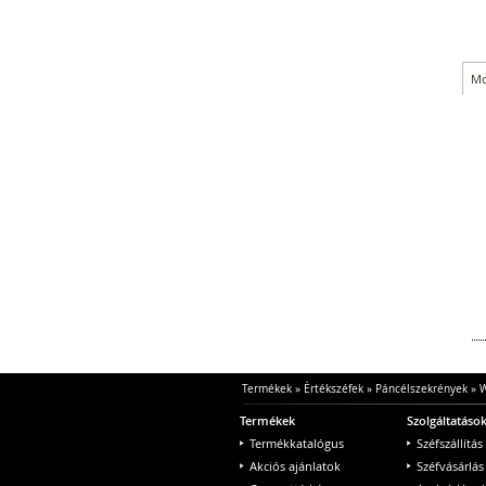
Mo
Termékek
»
Értékszéfek
»
Páncélszekrények
»
W
Termékek
Szolgáltatáso
Termékkatalógus
Széfszállítás
Akciós ajánlatok
Széfvásárlás