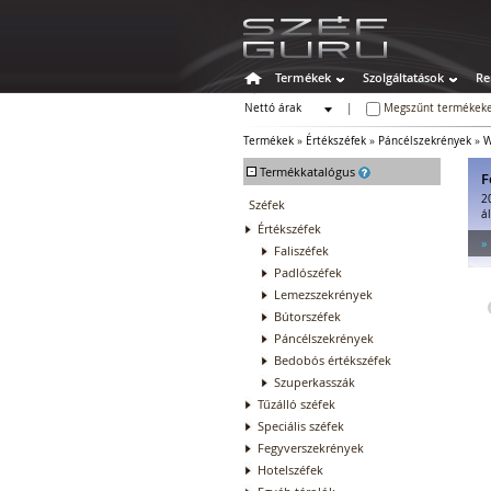
Termékek
Szolgáltatások
Re
Nettó árak
|
Megszűnt termékeke
Bruttó árak
Termékek
»
Értékszéfek
»
Páncélszekrények
»
W
-
Termékkatalógus
F
2
Széfek
á
Értékszéfek
»
Faliszéfek
Padlószéfek
Lemezszekrények
Bútorszéfek
Páncélszekrények
Bedobós értékszéfek
Szuperkasszák
Tűzálló széfek
Speciális széfek
Fegyverszekrények
Hotelszéfek