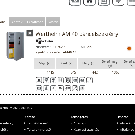
dell
Adatok
Letöltések
Gyártó
Wertheim AM 40 páncélszekrény
cikkszám:
P0026299
ME:
db
gyártói cikkszám: AM40RK
Belső mag.
Belső s
Mag. (y)
Szél. (x)
Mély. (z)
(y)
(x)
1415
545
442
1365
ertheim AM
»
AM 40
»
k
Kereső
Támogatás
Infotár
 épületig
Termékkereső
Adatlap
Alapkérd
 előtt
Tartalomkereső
Kezelési utasítás
Általános