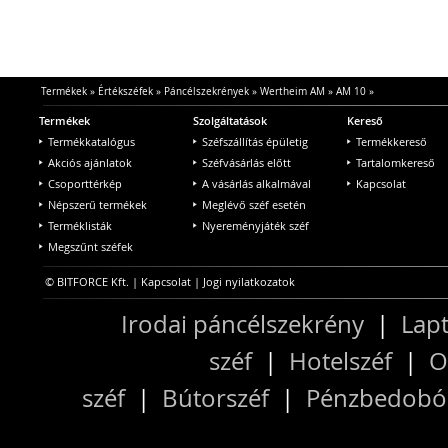
Termékek
»
Értékszéfek
»
Páncélszekrények
»
Wertheim AM
»
AM 10
»
Termékek
Szolgáltatások
Kereső
Termékkatalógus
Széfszállítás épületig
Termékkereső
Akciós ajánlatok
Széfvásárlás előtt
Tartalomkereső
Csoporttérkép
A vásárlás alkalmával
Kapcsolat
Népszerű termékek
Meglévő széf esetén
Terméklisták
Nyereményjáték széf
Megszűnt széfek
© BITFORCE Kft. |
Kapcsolat
|
Jogi nyilatkozatok
Irodai páncélszekrény
|
Lapt
széf
|
Hotelszéf
|
O
széf
|
Bútorszéf
|
Pénzbedobós