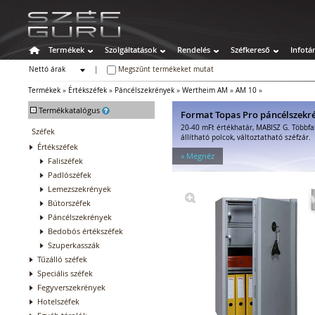
Termékek
Szolgáltatások
Rendelés
Széfkereső
Infotá
Nettó árak
|
Megszűnt termékeket mutat
Bruttó árak
Termékek
»
Értékszéfek
»
Páncélszekrények
»
Wertheim AM
»
AM 10
»
-
Termékkatalógus
Format Topas Pro páncélszekr
20-40 mFt értékhatár, MABISZ G. Többfa
Széfek
állítható polcok, változtatható széfzár.
Értékszéfek
» Megnéz
Faliszéfek
Padlószéfek
Lemezszekrények
Bútorszéfek
Páncélszekrények
Bedobós értékszéfek
Szuperkasszák
Tűzálló széfek
Speciális széfek
Fegyverszekrények
Hotelszéfek