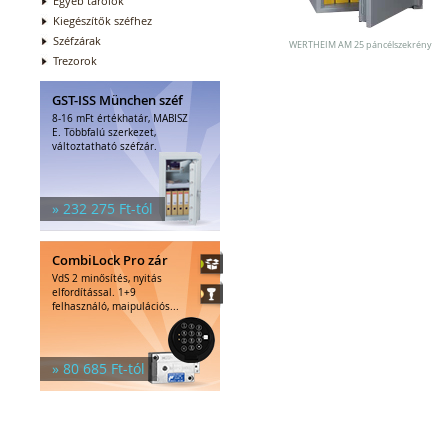
Egyéb tárolók
Kiegészítők széfhez
Széfzárak
WERTHEIM AM 25 páncélszekrény
Trezorok
GST-ISS München széf
8-16 mFt értékhatár, MABISZ
E. Többfalú szerkezet,
változtatható széfzár.
» 232 275 Ft-tól
CombiLock Pro zár
VdS 2 minősítés, nyitás
elfordítással. 1+9
felhasználó, maipulációs...
» 80 685 Ft-tól