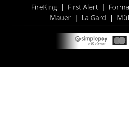
FireKing
|
First Alert
|
Forma
Mauer
|
La Gard
|
Mül