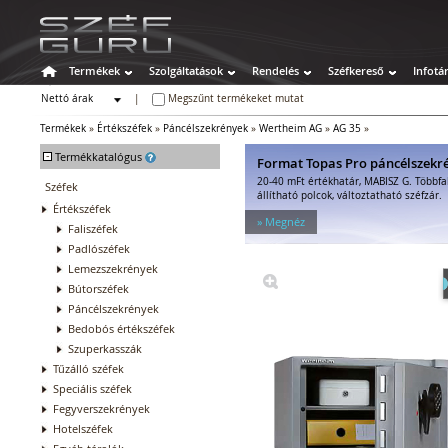
Termékek
Szolgáltatások
Rendelés
Széfkereső
Infotá
Nettó árak
|
Megszűnt termékeket mutat
Bruttó árak
Termékek
»
Értékszéfek
»
Páncélszekrények
»
Wertheim AG
»
AG 35
»
-
Termékkatalógus
Format Topas Pro páncélszekr
20-40 mFt értékhatár, MABISZ G. Többfa
Széfek
állítható polcok, változtatható széfzár.
Értékszéfek
» Megnéz
Faliszéfek
Padlószéfek
Lemezszekrények
Bútorszéfek
Páncélszekrények
Bedobós értékszéfek
Szuperkasszák
Tűzálló széfek
Speciális széfek
Fegyverszekrények
Hotelszéfek