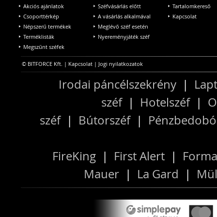
Akciós ajánlatok
Széfvásárlás előtt
Tartalomkereső
Csoporttérkép
A vásárlás alkalmával
Kapcsolat
Népszerű termékek
Meglévő széf esetén
Terméklisták
Nyereményjáték széf
Megszűnt széfek
© BITFORCE Kft. |
Kapcsolat
|
Jogi nyilatkozatok
Irodai páncélszekrény
|
Lapt
széf
|
Hotelszéf
|
O
széf
|
Bútorszéf
|
Pénzbedobós
FireKing
|
First Alert
|
Forma
Mauer
|
La Gard
|
Mül