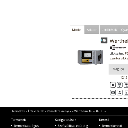
Modell
Adatok
Letöltések
Gyár
Werthe
cikkszám:
P0
gyártói cik
Mag. (y)
1245
Termékek
»
Értékszéfek
»
Páncélszekrények
»
Wertheim AG
»
AG 35
»
Termékek
Szolgáltatások
Kereső
Termékkatalógus
Széfszállítás épületig
Termékkereső