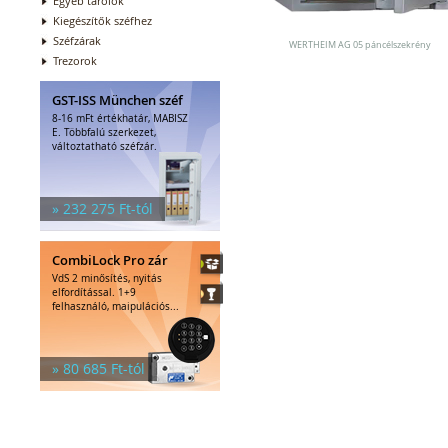
Egyéb tárolók
Kiegészítők széfhez
Széfzárak
WERTHEIM AG 05 páncélszekrény
Trezorok
GST-ISS München széf
8-16 mFt értékhatár, MABISZ
E. Többfalú szerkezet,
változtatható széfzár.
» 232 275 Ft-tól
CombiLock Pro zár
VdS 2 minősítés, nyitás
elfordítással. 1+9
felhasználó, maipulációs...
» 80 685 Ft-tól