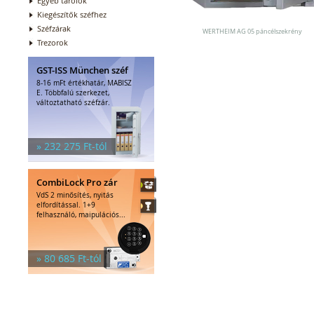
Egyéb tárolók
Kiegészítők széfhez
Széfzárak
WERTHEIM AG 05 páncélszekrény
Trezorok
GST-ISS München széf
8-16 mFt értékhatár, MABISZ
E. Többfalú szerkezet,
változtatható széfzár.
» 232 275 Ft-tól
CombiLock Pro zár
VdS 2 minősítés, nyitás
elfordítással. 1+9
felhasználó, maipulációs...
» 80 685 Ft-tól