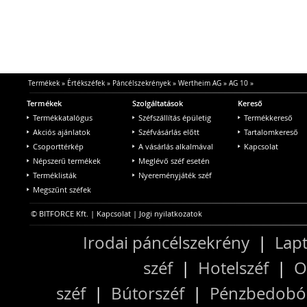
Termékek
»
Értékszéfek
»
Páncélszekrények
»
Wertheim AG
»
AG 10
»
Termékek
Szolgáltatások
Kereső
Termékkatalógus
Széfszállítás épületig
Termékkereső
Akciós ajánlatok
Széfvásárlás előtt
Tartalomkereső
Csoporttérkép
A vásárlás alkalmával
Kapcsolat
Népszerű termékek
Meglévő széf esetén
Terméklisták
Nyereményjáték széf
Megszűnt széfek
© BITFORCE Kft. |
Kapcsolat
|
Jogi nyilatkozatok
Irodai páncélszekrény
|
Lapt
széf
|
Hotelszéf
|
O
széf
|
Bútorszéf
|
Pénzbedobós