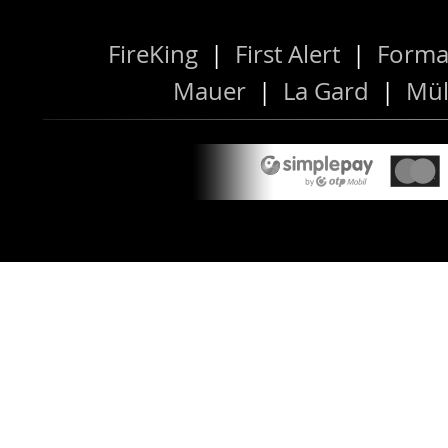
FireKing
|
First Alert
|
Forma
Mauer
|
La Gard
|
Mül