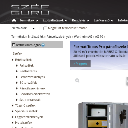
Termékek
Szolgáltatások
Rendelés
Széfkereső
Infotá
Nettó árak
|
Megszűnt termékeket mutat
Bruttó árak
Termékek
»
Értékszéfek
»
Páncélszekrények
»
Wertheim AG
»
AG 10
»
-
Termékkatalógus
Format Topas Pro páncélszekr
20-40 mFt értékhatár, MABISZ G. Többfa
Széfek
állítható polcok, változtatható széfzár.
Értékszéfek
» Megnéz
Faliszéfek
Padlószéfek
Lemezszekrények
Bútorszéfek
Páncélszekrények
Bedobós értékszéfek
Szuperkasszák
Tűzálló széfek
Speciális széfek
Fegyverszekrények
Hotelszéfek