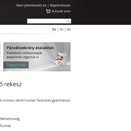
Nem jelentkezett be |
Bejelentkezés
A kosár üres
hu
|
en
|
de
Páncélszekrény átalakítás
Különböző széfoszolopok
beépítését végezzük el.
» Nézze meg
ő rekesz
lú kulcsos zárral Format Tresorbau gyártmányú
Németország
Format