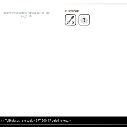
Jellemzők:
Belső rekesz kéttollú kulcsos zárral - széf
kiegészítő
ek
»
Tollkulcsos rekeszek
»
BRT-200-1F belső rekesz
»