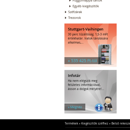
Függőmappa tartók
Egyéb kiegészítők
Széfzárak
Trezorok
Stuttgart-Vaihingen
30 perc tűzállóság. 1,5-3 mFt
értékhatár. Iratok tárolására
alkalmas,...
» 535 425 Ft-tól
Infotár
Ha nem elégszik meg
felületes információval,
ásson a dolgok mélyére!...
» Megnéz
Termékek
»
Kiegészítők széfhez
»
Belső rekesz