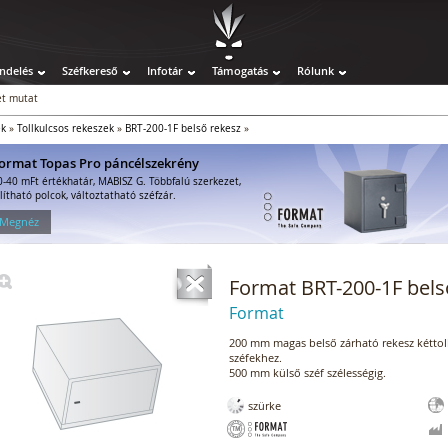
ndelés
Széfkereső
Infotár
Támogatás
Rólunk
t mutat
ek
»
Tollkulcsos rekeszek
»
BRT-200-1F belső rekesz
»
ormat Topas Pro páncélszekrény
0-40 mFt értékhatár, MABISZ G. Többfalú szerkezet,
llítható polcok, változtatható széfzár.
 Megnéz
Format BRT-200-1F bels
Format
200 mm magas belső zárható rekesz kéttol
széfekhez.
500 mm külső széf szélességig.
szürke