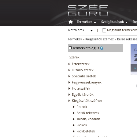
Termékek
Szolgáltatások
Re
Nettó árak
|
Megszűnt termékeke
Bruttó árak
Termékek
»
Kiegészítők széfhez
»
Belső rekesz
-
Termékkatalógus
F
2
Széfek
á
Értékszéfek
»
Tűzálló széfek
Speciális széfek
Fegyverszekrények
Hotelszéfek
Egyéb tárolók
Kiegészítők széfhez
Polcok
Belső rekeszek
Tálcák, kosarak
Fiókok
Fiókbetétek