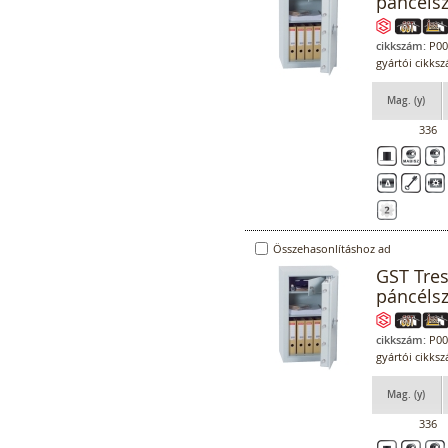
páncéls
cikkszám:
P00
gyártói cikks
Mag. (y)
336
Összehasonlításhoz ad
GST Tre
páncéls
cikkszám:
P00
gyártói cikks
Mag. (y)
336