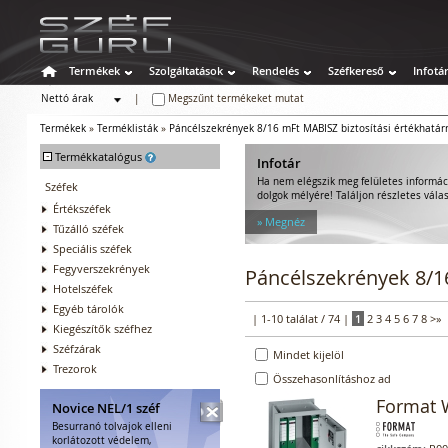
Termékek
Szolgáltatások
Rendelés
Széfkereső
Infotá
Nettó árak
|
Megszűnt termékeket mutat
Bruttó árak
Termékek
»
Terméklisták
»
Páncélszekrények 8/16 mFt MABISZ biztosítási értékhatár
-
Termékkatalógus
Infotár
Ha nem elégszik meg felületes informác
Széfek
dolgok mélyére! Találjon részletes válas
Értékszéfek
» Megnéz
Tűzálló széfek
Speciális széfek
Fegyverszekrények
Páncélszekrények 8/16
Hotelszéfek
Egyéb tárolók
| 1-10 találat / 74 |
1
2
3
4
5
6
7
8
>
»
Kiegészítők széfhez
Széfzárak
Mindet kijelöl
Trezorok
Összehasonlításhoz ad
Format W
Novice NEL/1 széf
Besurranó tolvajok elleni
korlátozott védelem,