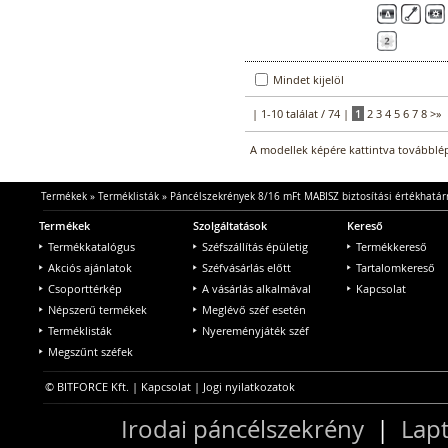
Mindet kijelöl
| 1-10 találat / 74 |
1
2
3
4
5
6
7
8
>
»
A modellek képére kattintva továbblép
Termékek
»
Terméklisták
»
Páncélszekrények 8/16 mFt MABISZ biztosítási értékhatár
Termékek
Szolgáltatások
Kereső
Termékkatalógus
Széfszállítás épületig
Termékkereső
Akciós ajánlatok
Széfvásárlás előtt
Tartalomkereső
Csoporttérkép
A vásárlás alkalmával
Kapcsolat
Népszerű termékek
Meglévő széf esetén
Terméklisták
Nyereményjáték széf
Megszűnt széfek
© BITFORCE Kft. |
Kapcsolat
|
Jogi nyilatkozatok
Irodai páncélszekrény
|
Lapt