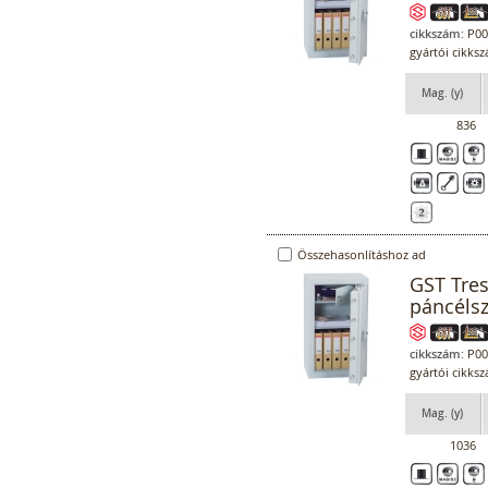
cikkszám:
P00
gyártói cikks
Mag. (y)
836
Összehasonlításhoz ad
GST Tre
páncéls
cikkszám:
P00
gyártói cikks
Mag. (y)
1036