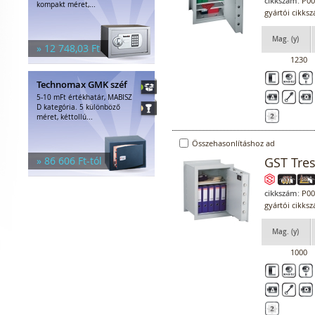
cikkszám:
P00
kompakt méret,...
gyártói cikks
Mag. (y)
» 12 748,03 Ft
1230
Technomax GMK széf
5-10 mFt értékhatár, MABISZ
D kategória. 5 különböző
méret, kéttollú...
Összehasonlításhoz ad
» 86 606 Ft-tól
GST Tres
cikkszám:
P00
gyártói cikks
Mag. (y)
1000