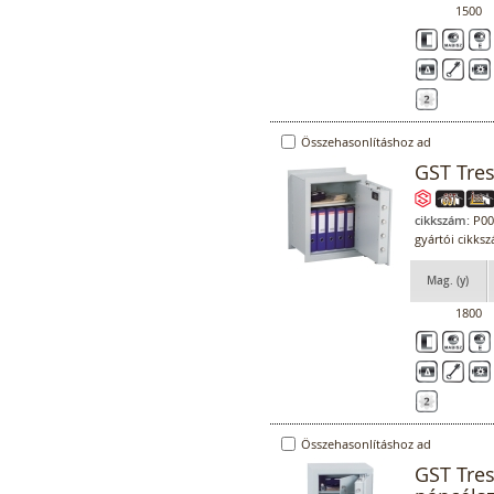
1500
Összehasonlításhoz ad
GST Tres
cikkszám:
P00
gyártói cikks
Mag. (y)
1800
Összehasonlításhoz ad
GST Tre