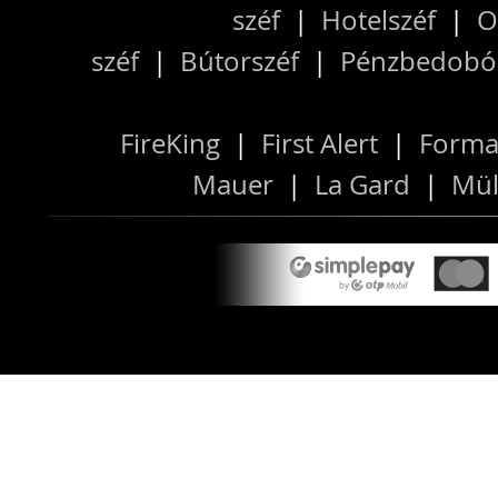
széf
|
Hotelszéf
|
O
széf
|
Bútorszéf
|
Pénzbedobós
FireKing
|
First Alert
|
Forma
Mauer
|
La Gard
|
Mül