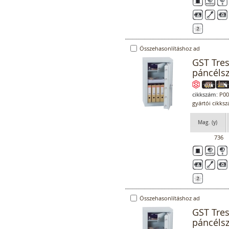
Összehasonlításhoz ad
GST Tre
páncéls
cikkszám:
P00
gyártói cikks
Mag. (y)
736
Összehasonlításhoz ad
GST Tre
páncéls