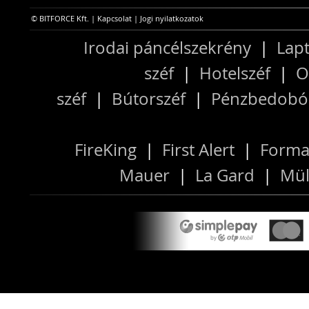
© BITFORCE Kft. |
Kapcsolat
|
Jogi nyilatkozatok
Irodai páncélszekrény
|
Lapt
széf
|
Hotelszéf
|
O
széf
|
Bútorszéf
|
Pénzbedobós
FireKing
|
First Alert
|
Forma
Mauer
|
La Gard
|
Mül