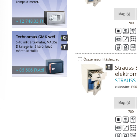
kompakt méret,...
Mag. (y)
» 12 748,03 Ft
700
Technomax GMK széf
5-10 mFt értékhatár, MABISZ
D kategória. 5 különböző
méret, kéttollú...
Összehasonlításhoz ad
Strauss 
» 86 606 Ft-tól
elektrom
STRAUSS
cikkszám:
P00
Mag. (y)
700