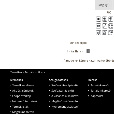
Mag. (y)
700
Mindet kijelöl
| 1-4 találat / 4 |
1
A modellek képére kattintva továbblép
Termékek
»
Terméklisták
»
»
Termékek
Szolgáltatások
Kereső
Termékkatalógus
Széfszállítás épületig
Termékkereső
Akciós ajánlatok
Széfvásárlás előtt
Tartalomkereső
Csoporttérkép
A vásárlás alkalmával
Kapcsolat
Népszerű termékek
Meglévő széf esetén
Terméklisták
Nyereményjáték széf
Megszűnt széfek