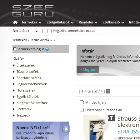
Termékek
Szolgáltatások
Rendelés
Széfkereső
Infotá
Nettó árak
|
Megszűnt termékeket mutat
Bruttó árak
Termékek
»
Terméklisták
»
»
-
Termékkatalógus
Infotár
Ha nem elégszik meg felületes informác
Széfek
dolgok mélyére! Találjon részletes válas
Értékszéfek
» Megnéz
Tűzálló széfek
Speciális széfek
Fegyverszekrények
Hotelszéfek
| 1-4 találat / 4 |
1
Egyéb tárolók
Mindet kijelöl
Kiegészítők széfhez
Széfzárak
Összehasonlításhoz ad
Trezorok
Strauss 
elektrom
Novice NEL/1 széf
STRAUSS
Besurranó tolvajok elleni
korlátozott védelem,
cikkszám:
P00