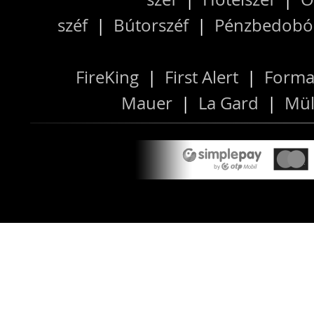
széf
|
Bútorszéf
|
Pénzbedobós
FireKing
|
First Alert
|
Forma
Mauer
|
La Gard
|
Mül