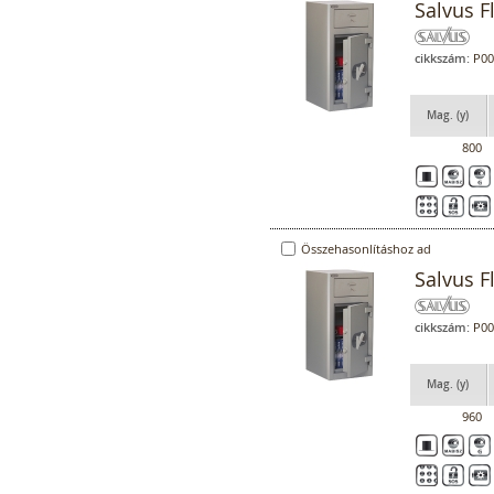
Salvus F
cikkszám:
P00
Mag. (y)
800
Összehasonlításhoz ad
Salvus F
cikkszám:
P00
Mag. (y)
960