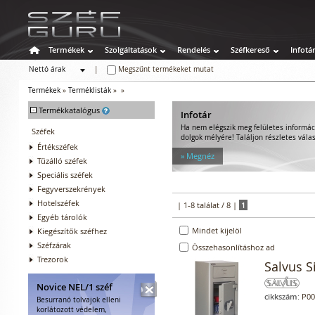
Termékek
Szolgáltatások
Rendelés
Széfkereső
Infotá
Nettó árak
|
Megszűnt termékeket mutat
Bruttó árak
Termékek
»
Terméklisták
»
»
-
Termékkatalógus
Infotár
Ha nem elégszik meg felületes informác
Széfek
dolgok mélyére! Találjon részletes válas
Értékszéfek
» Megnéz
Tűzálló széfek
Speciális széfek
Fegyverszekrények
Hotelszéfek
| 1-8 találat / 8 |
1
Egyéb tárolók
Mindet kijelöl
Kiegészítők széfhez
Széfzárak
Összehasonlításhoz ad
Trezorok
Salvus S
Novice NEL/1 széf
cikkszám:
P00
Besurranó tolvajok elleni
korlátozott védelem,