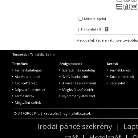
Mindet kijelöl
| 1-8 találat / 8 |
1
A modellek képére kattintva továbblép
Termékek
»
Terméklisták
»
»
Termékek
Szolgáltatások
Kereső
Termékkatalógus
Széfszállítás épületig
Termékkereső
Akciós ajánlatok
Széfvásárlás előtt
Tartalomkereső
Csoporttérkép
A vásárlás alkalmával
Kapcsolat
Népszerű termékek
Meglévő széf esetén
Terméklisták
Nyereményjáték széf
Megszűnt széfek
© BITFORCE Kft. |
Kapcsolat
|
Jogi nyilatkozatok
Irodai páncélszekrény
|
Lapt
széf
|
Hotelszéf
|
O