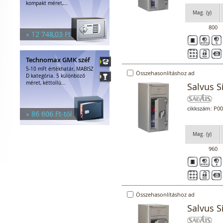
kompakt méret,...
Mag. (y)
800
» 12 748,03 Ft
Technomax GMK széf
5-10 mFt értékhatár, MABISZ
Összehasonlításhoz ad
D kategória. 5 különböző
méret, kéttollú...
Salvus S
cikkszám:
P00
» 86 606 Ft-tól
Mag. (y)
960
Összehasonlításhoz ad
Salvus S