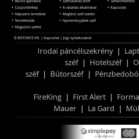
Akciós ajánlatok
Széfvásárlás előtt
Tartalomkereső
Csoporttérkép
A vásárlás alkalmával
Kapcsolat
Népszerű termékek
Meglévő széf esetén
Terméklisták
Nyereményjáték széf
Megszűnt széfek
© BITFORCE Kft. |
Kapcsolat
|
Jogi nyilatkozatok
Irodai páncélszekrény
|
Lapt
széf
|
Hotelszéf
|
O
széf
|
Bútorszéf
|
Pénzbedobós
FireKing
|
First Alert
|
Forma
Mauer
|
La Gard
|
Mül