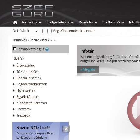
Termékek
Szolgáltatások
Rendelés
Széfkereső
Infotá
Nettó árak
|
Megszűnt termékeket mutat
Bruttó árak
Termékek
»
Terméklisták
»
»
-
Termékkatalógus
Infotár
Ha nem elégszik meg felületes informác
Széfek
dolgok mélyére! Találjon részletes válas
Értékszéfek
» Megnéz
Tűzálló széfek
Speciális széfek
Fegyverszekrények
Hotelszéfek
Egyéb tárolók
Kiegészítők széfhez
Széfzárak
Trezorok
Novice NEL/1 széf
Besurranó tolvajok elleni
korlátozott védelem,