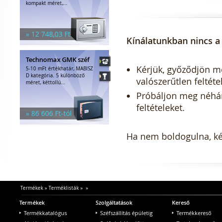
kompakt méret,...
» 12 748,03 Ft
Kínálatunkban nincs a 
Technomax GMK széf
Kérjük, győződjön meg
5-10 mFt értékhatár, MABISZ
D kategória. 5 különböző
valószerűtlen feltéte
méret, kéttollú...
Próbáljon meg néhány 
feltételeket.
» 86 606 Ft-tól
Ha nem boldogulna, kér
Termékek
»
Terméklisták
»
»
Termékek
Szolgáltatások
Kereső
Termékkatalógus
Széfszállítás épületig
Termékkereső