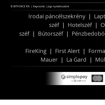
© BITFORCE Kft. |
Kapcsolat
|
Jogi nyilatkozatok
Irodai páncélszekrény
|
Lapt
széf
|
Hotelszéf
|
O
széf
|
Bútorszéf
|
Pénzbedobós
FireKing
|
First Alert
|
Forma
Mauer
|
La Gard
|
Mül