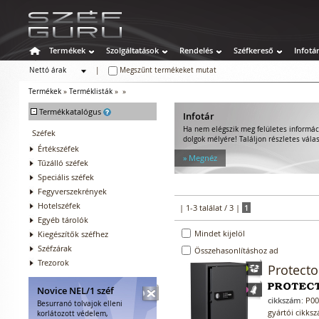
Termékek
Szolgáltatások
Rendelés
Széfkereső
Infotá
Nettó árak
|
Megszűnt termékeket mutat
Bruttó árak
Termékek
»
Terméklisták
»
»
-
Termékkatalógus
Infotár
Ha nem elégszik meg felületes informác
Széfek
dolgok mélyére! Találjon részletes válas
Értékszéfek
» Megnéz
Tűzálló széfek
Speciális széfek
Fegyverszekrények
Hotelszéfek
| 1-3 találat / 3 |
1
Egyéb tárolók
Mindet kijelöl
Kiegészítők széfhez
Széfzárak
Összehasonlításhoz ad
Trezorok
Protecto
Novice NEL/1 széf
cikkszám:
P00
Besurranó tolvajok elleni
gyártói cikks
korlátozott védelem,