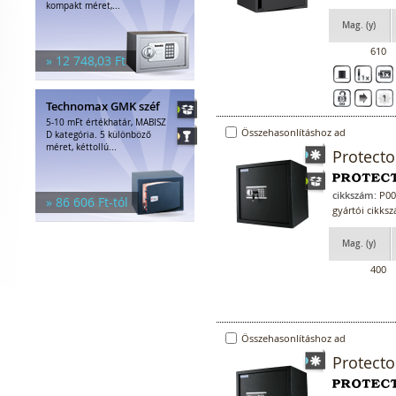
kompakt méret,...
Mag. (y)
610
» 12 748,03 Ft
Technomax GMK széf
5-10 mFt értékhatár, MABISZ
Összehasonlításhoz ad
D kategória. 5 különböző
méret, kéttollú...
Protecto
cikkszám:
P00
» 86 606 Ft-tól
gyártói cikks
Mag. (y)
400
Összehasonlításhoz ad
Protecto