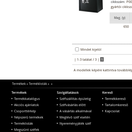
cikkszám:
P00
gyártói cikks
Mag. (y)
650
Mindet kijelöl
| 1-3 találat / 3 |
1
A modellek képére kattintva továbblép
Termékek
»
Terméklisták
»
»
Termékek
Szolgáltatások
Kereső
Termékkatalógus
Széfszállítás épületig
Termékkereső
Akciós ajánlatok
Széfvásárlás előtt
Tartalomkereső
Csoporttérkép
A vásárlás alkalmával
Kapcsolat
Népszerű termékek
Meglévő széf esetén
Terméklisták
Nyereményjáték széf
Megszűnt széfek