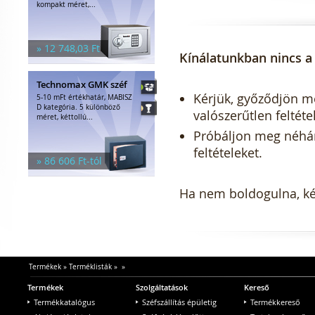
kompakt méret,...
» 12 748,03 Ft
Kínálatunkban nincs a 
Technomax GMK széf
Kérjük, győződjön meg
5-10 mFt értékhatár, MABISZ
D kategória. 5 különböző
valószerűtlen feltéte
méret, kéttollú...
Próbáljon meg néhány 
feltételeket.
» 86 606 Ft-tól
Ha nem boldogulna, kér
Termékek
»
Terméklisták
»
»
Termékek
Szolgáltatások
Kereső
Termékkatalógus
Széfszállítás épületig
Termékkereső