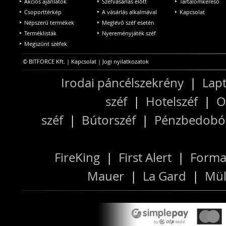
Akciós ajánlatok
Széfvásárlás előtt
Tartalomkereső
Csoporttérkép
A vásárlás alkalmával
Kapcsolat
Népszerű termékek
Meglévő széf esetén
Terméklisták
Nyereményjáték széf
Megszűnt széfek
© BITFORCE Kft. |
Kapcsolat
|
Jogi nyilatkozatok
Irodai páncélszekrény
|
Lapt
széf
|
Hotelszéf
|
O
széf
|
Bútorszéf
|
Pénzbedobós
FireKing
|
First Alert
|
Forma
Mauer
|
La Gard
|
Mül