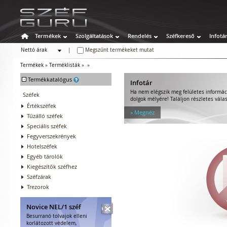
Termékek
Szolgáltatások
Rendelés
Széfkereső
Infotá
Nettó árak
|
Megszűnt termékeket mutat
Bruttó árak
Termékek
»
Terméklisták
»
»
-
Termékkatalógus
Infotár
Ha nem elégszik meg felületes informác
Széfek
dolgok mélyére! Találjon részletes válas
Értékszéfek
» Megnéz
Tűzálló széfek
Speciális széfek
Fegyverszekrények
Hotelszéfek
Egyéb tárolók
Kiegészítők széfhez
Széfzárak
Trezorok
Novice NEL/1 széf
Besurranó tolvajok elleni
korlátozott védelem,