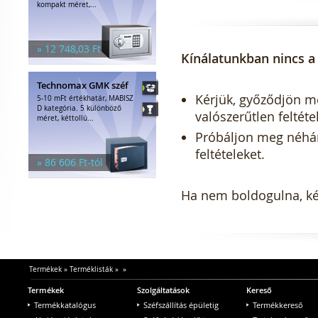
kompakt méret,...
» 12 748,03 Ft
Kínálatunkban nincs a 
Technomax GMK széf
Kérjük, győződjön meg
5-10 mFt értékhatár, MABISZ
D kategória. 5 különböző
valószerűtlen feltéte
méret, kéttollú...
Próbáljon meg néhány 
feltételeket.
» 86 606 Ft-tól
Ha nem boldogulna, kér
Termékek
»
Terméklisták
»
»
Termékek
Szolgáltatások
Kereső
Termékkatalógus
Széfszállítás épületig
Termékkereső