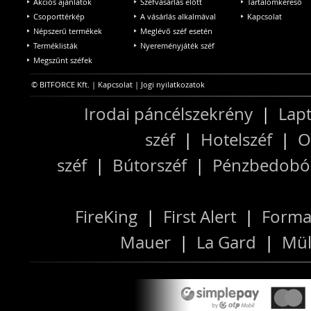
Akciós ajánlatok
Széfvásárlás előtt
Tartalomkereső
Csoporttérkép
A vásárlás alkalmával
Kapcsolat
Népszerű termékek
Meglévő széf esetén
Terméklisták
Nyereményjáték széf
Megszűnt széfek
© BITFORCE Kft. |
Kapcsolat
|
Jogi nyilatkozatok
Irodai páncélszekrény
|
Lapt
széf
|
Hotelszéf
|
O
széf
|
Bútorszéf
|
Pénzbedobós
FireKing
|
First Alert
|
Forma
Mauer
|
La Gard
|
Mül