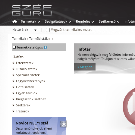
Termékek
Szolgáltatások
Rendelés
Széfkereső
Infotá
Nettó árak
|
Megszűnt termékeket mutat
Bruttó árak
Termékek
»
Terméklisták
»
»
-
Termékkatalógus
Infotár
Ha nem elégszik meg felületes informác
Széfek
dolgok mélyére! Találjon részletes válas
Értékszéfek
» Megnéz
Tűzálló széfek
Speciális széfek
Fegyverszekrények
Hotelszéfek
Egyéb tárolók
Kiegészítők széfhez
Széfzárak
Trezorok
Novice NEL/1 széf
Besurranó tolvajok elleni
korlátozott védelem,