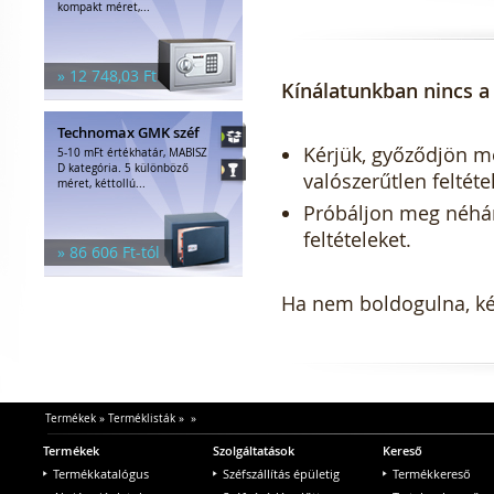
kompakt méret,...
» 12 748,03 Ft
Kínálatunkban nincs a 
Technomax GMK széf
Kérjük, győződjön meg
5-10 mFt értékhatár, MABISZ
D kategória. 5 különböző
valószerűtlen feltéte
méret, kéttollú...
Próbáljon meg néhány 
feltételeket.
» 86 606 Ft-tól
Ha nem boldogulna, kér
Termékek
»
Terméklisták
»
»
Termékek
Szolgáltatások
Kereső
Termékkatalógus
Széfszállítás épületig
Termékkereső