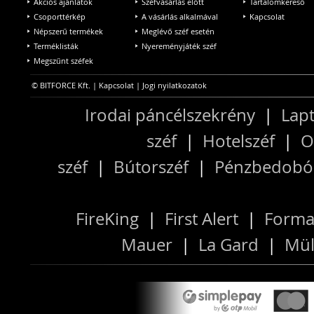
Akciós ajánlatok
Széfvásárlás előtt
Tartalomkereső
Csoporttérkép
A vásárlás alkalmával
Kapcsolat
Népszerű termékek
Meglévő széf esetén
Terméklisták
Nyereményjáték széf
Megszűnt széfek
© BITFORCE Kft. |
Kapcsolat
|
Jogi nyilatkozatok
Irodai páncélszekrény
|
Lapt
széf
|
Hotelszéf
|
O
széf
|
Bútorszéf
|
Pénzbedobós
FireKing
|
First Alert
|
Forma
Mauer
|
La Gard
|
Mül