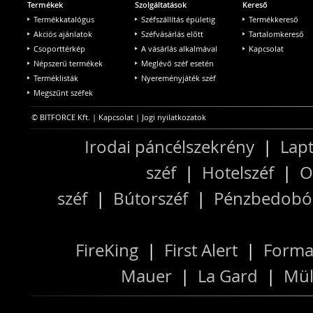
Termékek
Szolgáltatások
Kereső
Termékkatalógus
Széfszállítás épületig
Termékkereső
Akciós ajánlatok
Széfvásárlás előtt
Tartalomkereső
Csoporttérkép
A vásárlás alkalmával
Kapcsolat
Népszerű termékek
Meglévő széf esetén
Terméklisták
Nyereményjáték széf
Megszűnt széfek
© BITFORCE Kft. |
Kapcsolat
|
Jogi nyilatkozatok
Irodai páncélszekrény
|
Lapt
széf
|
Hotelszéf
|
O
széf
|
Bútorszéf
|
Pénzbedobós
FireKing
|
First Alert
|
Forma
Mauer
|
La Gard
|
Mül