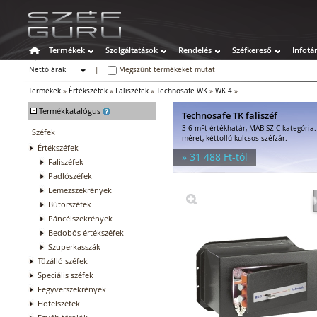
Termékek
Szolgáltatások
Rendelés
Széfkereső
Infotá
Nettó árak
|
Megszűnt termékeket mutat
Bruttó árak
Termékek
»
Értékszéfek
»
Faliszéfek
»
Technosafe WK
»
WK 4
»
-
Termékkatalógus
Technosafe TK faliszéf
3-6 mFt értékhatár, MABISZ C kategória
Széfek
méret, kéttollú kulcsos széfzár.
Értékszéfek
» 31 488 Ft-tól
Faliszéfek
Padlószéfek
Lemezszekrények
Bútorszéfek
Páncélszekrények
Bedobós értékszéfek
Szuperkasszák
Tűzálló széfek
Speciális széfek
Fegyverszekrények
Hotelszéfek