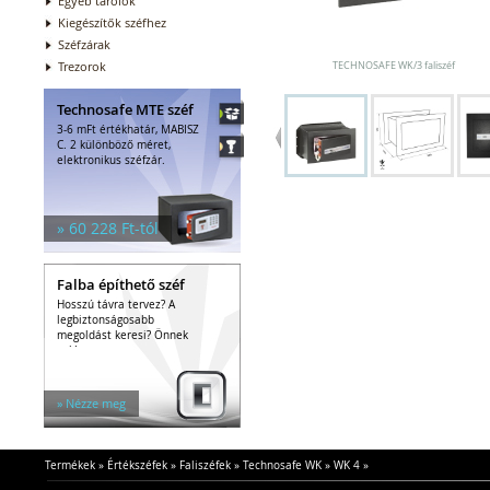
Egyéb tárolók
Kiegészítők széfhez
Széfzárak
Trezorok
TECHNOSAFE WK/3 faliszéf
Technosafe MTE széf
3-6 mFt értékhatár, MABISZ
C. 2 különböző méret,
elektronikus széfzár.
» 60 228 Ft-tól
Falba építhető széf
Hosszú távra tervez? A
legbiztonságosabb
megoldást keresi? Önnek
való a...
» Nézze meg
Termékek
»
Értékszéfek
»
Faliszéfek
»
Technosafe WK
»
WK 4
»