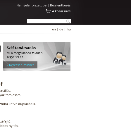
Nem jelentkezett be |
Bejelentkezés
A kosár üres
en
|
de
|
hu
Széf tanácsadás
Mi a megoldandó feladat?
Tegye fel az...
» Keressen minket
f
enállás.
ak tárolására.
sztóba kötve duplázódik.
zéfajtó.
obbos nyitás.