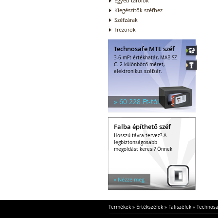
Egyéb tárolók
Kiegészítők széfhez
Széfzárak
Trezorok
Technosafe MTE széf
3-6 mFt értékhatár, MABISZ
C. 2 különböző méret,
elektronikus széfzár.
» 60 228 Ft-tól
Falba építhető széf
Hosszú távra tervez? A
legbiztonságosabb
megoldást keresi? Önnek
való a...
» Nézze meg
Termékek
»
Értékszéfek
»
Faliszéfek
»
Technosa