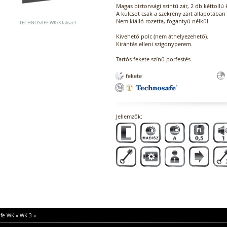
Magas biztonsági szintű zár, 2 db kéttollú 
A kulcsot csak a szekrény zárt állapotában 
Nem kiálló rozetta, fogantyú nélkül.
TECHNOSAFE WK/3 faliszéf
Kivehető polc (nem áthelyezehető).
Kirántás elleni szigonyperem.
Tartós fekete színű porfestés.
fekete
Jellemzők:
fe WK
»
WK 3
»