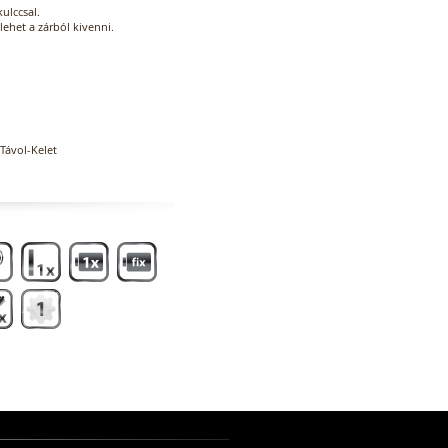
kulccsal.
lehet a zárból kivenni.
Távol-Kelet