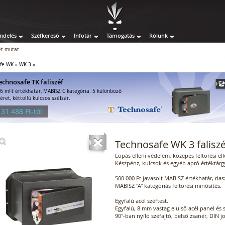
ndelés
Széfkereső
Infotár
Támogatás
Rólunk
t mutat
fe WK
»
WK 3
»
echnosafe TK faliszéf
-6 mFt értékhatár, MABISZ C kategória. 5 különböző
éret, kéttollú kulcsos széfzár.
 31 488 Ft-tól
Technosafe WK 3 faliszé
Lopás elleni védelem, közepes feltörési ell
Készpénz, kulcsok és egyéb apró értéktárgy
500 000 Ft javasolt MABISZ értékhatár, ria
MABISZ "A" kategóriás feltörési minősítés.
Egyfalú acél széftest.
Egyfalú, 8 mm vastag elülső acél panel és s
90°-ban nyíló széfajtó, belső zsanér, DIN j