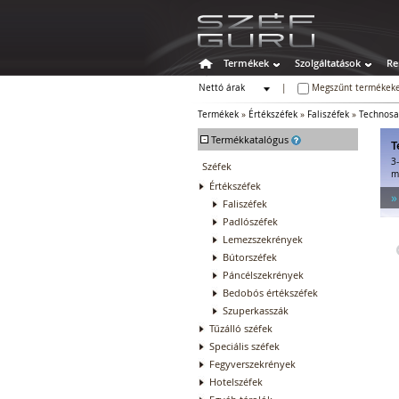
Termékek
Szolgáltatások
Re
Nettó árak
|
Megszűnt termékeke
Bruttó árak
Termékek
»
Értékszéfek
»
Faliszéfek
»
Technosa
-
Termékkatalógus
T
3
Széfek
m
Értékszéfek
»
Faliszéfek
Padlószéfek
Lemezszekrények
Bútorszéfek
Páncélszekrények
Bedobós értékszéfek
Szuperkasszák
Tűzálló széfek
Speciális széfek
Fegyverszekrények
Hotelszéfek