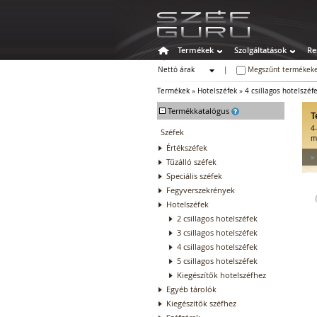
Termékek
Szolgáltatások
Re
Nettó árak
|
Megszűnt termékeke
Bruttó árak
Termékek
»
Hotelszéfek
»
4 csillagos hotelszéf
-
Termékkatalógus
T
4
Széfek
m
Értékszéfek
»
Tűzálló széfek
Speciális széfek
Fegyverszekrények
Hotelszéfek
2 csillagos hotelszéfek
3 csillagos hotelszéfek
4 csillagos hotelszéfek
5 csillagos hotelszéfek
Kiegészítők hotelszéfhez
Egyéb tárolók
Kiegészítők széfhez