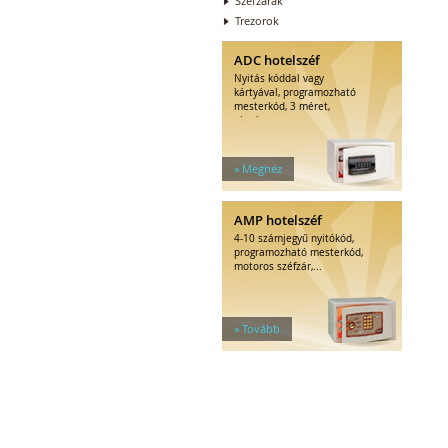
Széfzárak
Trezorok
ADC hotelszéf
Nyitás kóddal vagy
kártyával, programozható
mesterkód, 3 méret,
elegáns...
» Megnéz
AMP hotelszéf
4-10 számjegyű nyitókód,
programozható mesterkód,
motoros széfzár,...
» Tovább