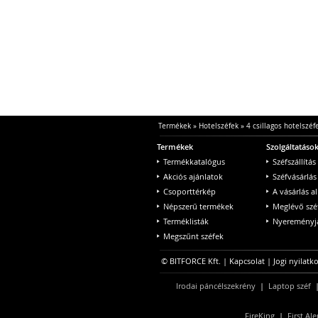
Termékek
»
Hotelszéfek
»
4 csillagos hotelszéf
Termékek
Szolgáltatáso
Termékkatalógus
Széfszállítás
Akciós ajánlatok
Széfvásárlás
Csoporttérkép
A vásárlás a
Népszerű termékek
Meglévő szé
Terméklisták
Nyereményjá
Megszűnt széfek
© BITFORCE Kft. |
Kapcsolat
|
Jogi nyilatk
Irodai páncélszekrény
|
Laptop széf
FireKing
|
First Ale