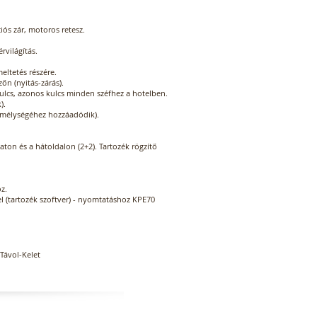
ós zár, motoros retesz.
világítás.
ltetés részére.
őn (nyitás-zárás).
kulcs, azonos kulcs minden széfhez a hotelben.
).
ő mélységéhez hozzáadódik).
zaton és a hátoldalon (2+2). Tartozék rögzítő
z.
 (tartozék szoftver) - nyomtatáshoz KPE70
Távol-Kelet