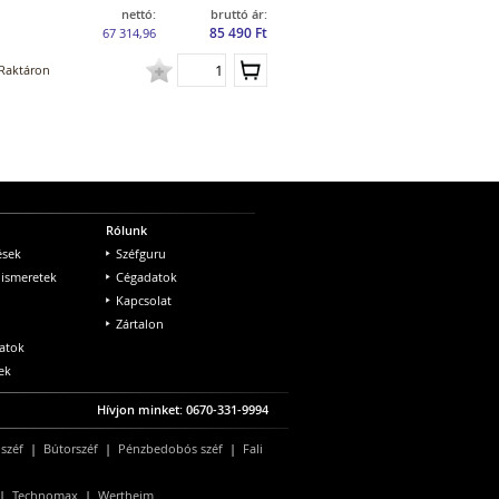
nettó:
bruttó ár:
85 490 Ft
67 314,96
Raktáron
Rólunk
ések
Széfguru
 ismeretek
Cégadatok
Kapcsolat
Zártalon
atok
ek
Hívjon minket: 0670-331-9994
 széf
|
Bútorszéf
|
Pénzbedobós széf
|
Fali
|
Technomax
|
Wertheim