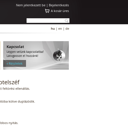
Nem jelentkezett be |
Bejelentkezés
A kosár üres
hu
|
en
|
de
Kapcsolat
Lépjen velünk kapcsolatba!
Látogasson el hozzánk!
» Részletek
telszéf
 feltörési ellenállás.
sztóba kötve duplázódik.
obbos nyitás.