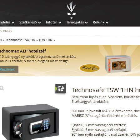
ndelés
Széfkereső
Infotár
Támogatás
Rólunk
t mutat
ek
»
Technosafe TSW/HN
»
TSW 1HN
»
echnomax ALP hotelszéf
-10 számjegyű nyitókód, programozható mesterkód,
anuális széfzár, 5 méret, elegáns olasz design.
 Részletek
Technosafe TSW 1HN ho
Besurranó lopás elleni védelem, korlátozott
Értéktárgyak tárolására.
500 000 Ft javasolt MABISZ értékhatár, ria
MABISZ "A" kategóriás feltörési minősítés.
Egyfalú, 2 mm vastag acél széftest.
Egyfalú, 5 mm vastag acél széfajtó.
90°-ban nyíló széfajtó, belső zsanér, DIN j