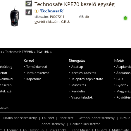
Technosafe KPE70 kezelő egység
cikkszám:
P0027211
ME:
db
gyártói cikkszám: C.E.U.
ek
»
Technosafe TSW/HN
»
TSW 1HN
»
k
Kereső
Támogatás
Infotár
 épületig
Termékkereső
Adatlap
Alapkérd
 előtt
Tartalomkereső
Kezelési utasítás
Általános
lkalmával
Kapcsolat
Telepítési tájékoztató
GYIK
f esetén
Minősítés
Gyártók
ték széf
Rendelés
Magyaráz
Viszonteladók
Rövidítés
ozatok
|
Tűzálló páncélszekrény
|
Fali széf
|
Hotelszéf
|
Otthoni páncélszekrény
|
Tűzálló
páncélszekrény
|
Elektronikus széfzár
rt
|
Format
|
GST Tresor ISS
|
Insys Locks
|
Kaba Mauer
|
La Gard
|
Müller Safe