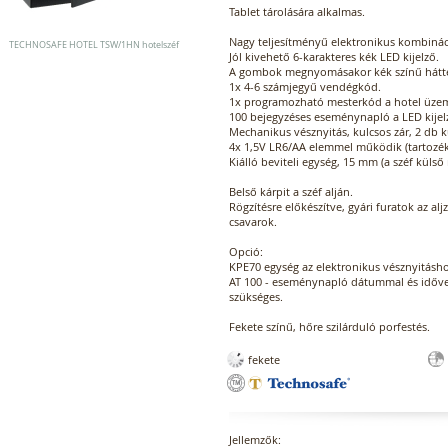
Tablet tárolására alkalmas.
Nagy teljesítményű elektronikus kombináci
TECHNOSAFE HOTEL TSW/1HN hotelszéf
Jól kivehető 6-karakteres kék LED kijelző.
A gombok megnyomásakor kék színű háttér
1x 4-6 számjegyű vendégkód.
1x programozható mesterkód a hotel üzeme
100 bejegyzéses eseménynapló a LED kijelz
Mechanikus vésznyitás, kulcsos zár, 2 db 
4x 1,5V LR6/AA elemmel működik (tartozék
Kiálló beviteli egység, 15 mm (a széf küls
Belső kárpit a széf alján.
Rögzítésre előkészítve, gyári furatok az alj
csavarok.
Opció:
KPE70 egység az elektronikus vésznyitásho
AT 100 - eseménynapló dátummal és idővel
szükséges.
Fekete színű, hőre szilárduló porfestés.
fekete
Jellemzők: