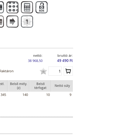
nettó:
bruttó ár:
49 490 Ft
38 968,50
Raktáron
zél.
Belső mély.
Belső
Nettó súly
(z)
térfogat
345
140
10
9