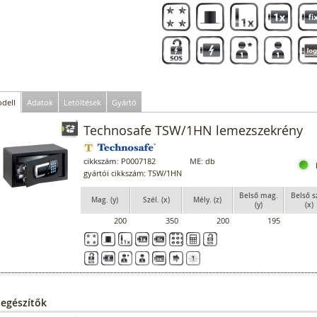
dell
Adatok
Letöltések
Gyártó
Technosafe TSW/1HN lemezszekrény
cikkszám:
P0007182
ME:
db
gyártói cikkszám: TSW/1HN
Belső mag.
Belső s
Mag. (y)
Szél. (x)
Mély. (z)
(y)
(x)
200
350
200
195
iegészítők