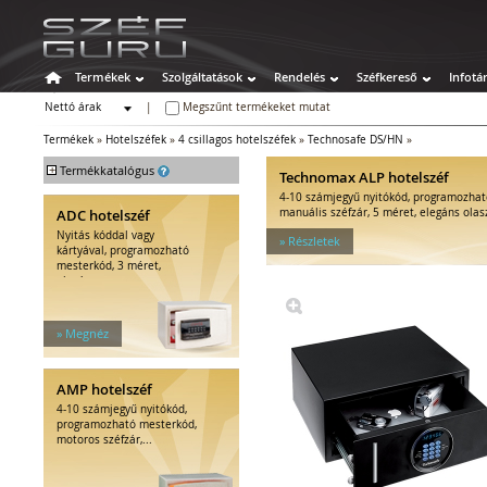
Termékek
Szolgáltatások
Rendelés
Széfkereső
Infotá
Nettó árak
|
Megszűnt termékeket mutat
Bruttó árak
Termékek
»
Hotelszéfek
»
4 csillagos hotelszéfek
»
Technosafe DS/HN
»
+
Termékkatalógus
Technomax ALP hotelszéf
4-10 számjegyű nyitókód, programozhat
Széfek
ADC hotelszéf
manuális széfzár, 5 méret, elegáns olas
Értékszéfek
Nyitás kóddal vagy
» Részletek
Tűzálló széfek
kártyával, programozható
mesterkód, 3 méret,
Speciális széfek
elegáns...
Fegyverszekrények
Hotelszéfek
» Megnéz
2 csillagos hotelszéfek
3 csillagos hotelszéfek
4 csillagos hotelszéfek
AMP hotelszéf
5 csillagos hotelszéfek
4-10 számjegyű nyitókód,
Kiegészítők hotelszéfhez
programozható mesterkód,
motoros széfzár,...
Egyéb tárolók
Kiegészítők széfhez