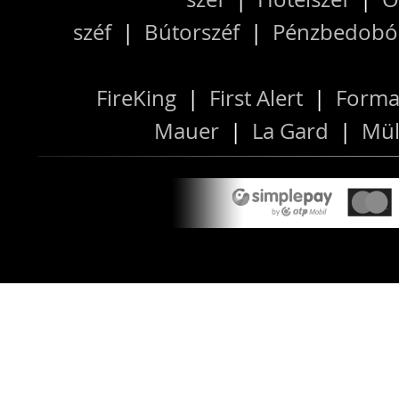
széf
|
Bútorszéf
|
Pénzbedobós
FireKing
|
First Alert
|
Forma
Mauer
|
La Gard
|
Mül