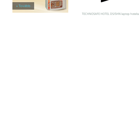
Széfzárak
» Tovább
Trezorok
TECHNOSAFE HOTEL DS/5HN laptop hotelsz