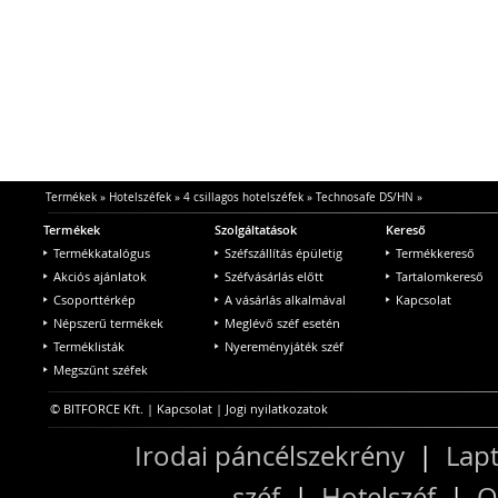
Termékek
»
Hotelszéfek
»
4 csillagos hotelszéfek
»
Technosafe DS/HN
»
Termékek
Szolgáltatások
Kereső
Termékkatalógus
Széfszállítás épületig
Termékkereső
Akciós ajánlatok
Széfvásárlás előtt
Tartalomkereső
Csoporttérkép
A vásárlás alkalmával
Kapcsolat
Népszerű termékek
Meglévő széf esetén
Terméklisták
Nyereményjáték széf
Megszűnt széfek
© BITFORCE Kft. |
Kapcsolat
|
Jogi nyilatkozatok
Irodai páncélszekrény
|
Lapt
széf
|
Hotelszéf
|
O