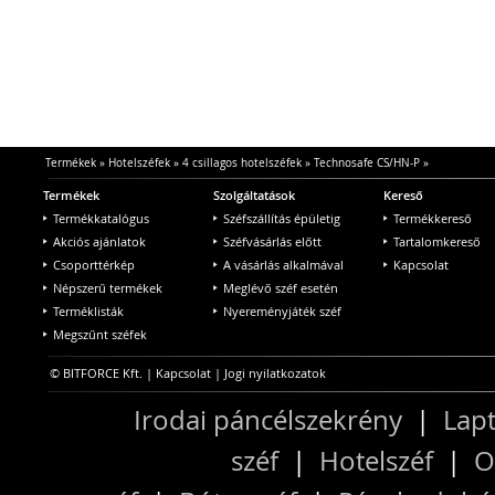
Termékek
»
Hotelszéfek
»
4 csillagos hotelszéfek
»
Technosafe CS/HN-P
»
Termékek
Szolgáltatások
Kereső
Termékkatalógus
Széfszállítás épületig
Termékkereső
Akciós ajánlatok
Széfvásárlás előtt
Tartalomkereső
Csoporttérkép
A vásárlás alkalmával
Kapcsolat
Népszerű termékek
Meglévő széf esetén
Terméklisták
Nyereményjáték széf
Megszűnt széfek
© BITFORCE Kft. |
Kapcsolat
|
Jogi nyilatkozatok
Irodai páncélszekrény
|
Lapt
széf
|
Hotelszéf
|
O