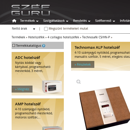
Termékek
Szolgáltatások
Rendelés
Széfkereső
Infotá
Nettó árak
|
Megszűnt termékeket mutat
Bruttó árak
Termékek
»
Hotelszéfek
»
4 csillagos hotelszéfek
»
Technosafe CS/HN-P
»
+
Termékkatalógus
Technomax ALP hotelszéf
4-10 számjegyű nyitókód, programozhat
Széfek
ADC hotelszéf
manuális széfzár, 5 méret, elegáns olas
Értékszéfek
Nyitás kóddal vagy
» Részletek
Tűzálló széfek
kártyával, programozható
mesterkód, 3 méret,
Speciális széfek
elegáns...
Fegyverszekrények
Hotelszéfek
» Megnéz
2 csillagos hotelszéfek
3 csillagos hotelszéfek
4 csillagos hotelszéfek
AMP hotelszéf
5 csillagos hotelszéfek
4-10 számjegyű nyitókód,
Kiegészítők hotelszéfhez
programozható mesterkód,
motoros széfzár,...
Egyéb tárolók
Kiegészítők széfhez