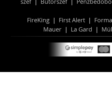
széf
|
Bútorszéf
|
Pénzbedobós
FireKing
|
First Alert
|
Forma
Mauer
|
La Gard
|
Mül