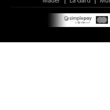
Mauer
|
La Gard
|
Mül