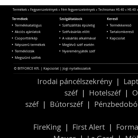
Termékek
»
Fegyverszekrények
»
Fém fegyverszekrények
»
Technomax HS 40
»
HS 40
Termékek
Szolgáltatások
Kereső
Termékkatalógus
Széfszállítás épületig
Termékkereső
Akciós ajánlatok
Széfvásárlás előtt
Tartalomkereső
Csoporttérkép
A vásárlás alkalmával
Kapcsolat
Népszerű termékek
Meglévő széf esetén
Terméklisták
Nyereményjáték széf
Megszűnt széfek
© BITFORCE Kft. |
Kapcsolat
|
Jogi nyilatkozatok
Irodai páncélszekrény
|
Lapt
széf
|
Hotelszéf
|
O
széf
|
Bútorszéf
|
Pénzbedobós
FireKing
|
First Alert
|
Forma