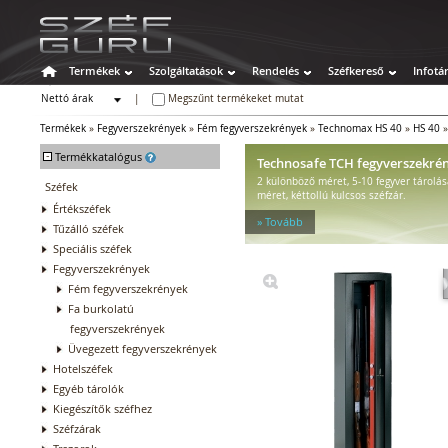
Termékek
Szolgáltatások
Rendelés
Széfkereső
Infotá
Nettó árak
|
Megszűnt termékeket mutat
Bruttó árak
Termékek
»
Fegyverszekrények
»
Fém fegyverszekrények
»
Technomax HS 40
»
HS 40
-
Termékkatalógus
Technosafe TCH fegyverszekré
2 különböző méret, 5-10 fegyver tárolá
Széfek
méret, kéttollú kulcsos széfzár.
Értékszéfek
» Tovább
Tűzálló széfek
Speciális széfek
Fegyverszekrények
Fém fegyverszekrények
Fa burkolatú
fegyverszekrények
Üvegezett fegyverszekrények
Hotelszéfek
Egyéb tárolók
Kiegészítők széfhez
Széfzárak