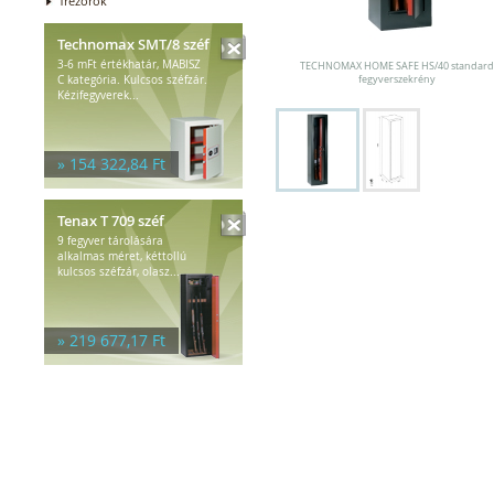
Trezorok
Technomax SMT/8 széf
3-6 mFt értékhatár, MABISZ
TECHNOMAX HOME SAFE HS/40 standard
C kategória. Kulcsos széfzár.
fegyverszekrény
Kézifegyverek...
» 154 322,84 Ft
Tenax T 709 széf
9 fegyver tárolására
alkalmas méret, kéttollú
kulcsos széfzár, olasz...
» 219 677,17 Ft