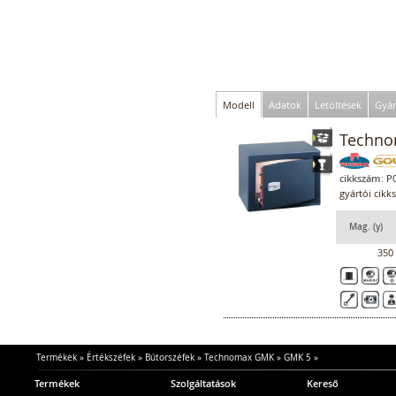
Modell
Adatok
Letöltések
Gyár
Techno
cikkszám:
P0
gyártói cik
Mag. (y)
350
Termékek
»
Értékszéfek
»
Bútorszéfek
»
Technomax GMK
»
GMK 5
»
Termékek
Szolgáltatások
Kereső