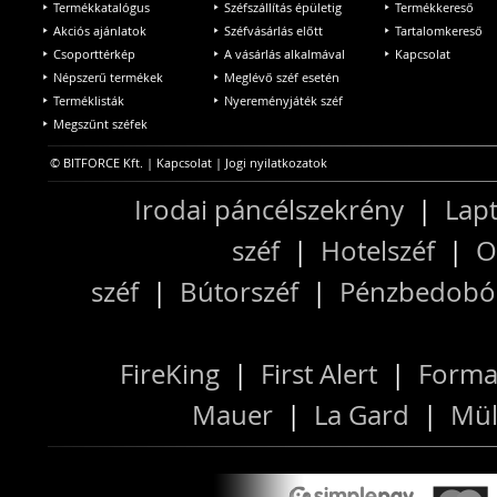
Termékkatalógus
Széfszállítás épületig
Termékkereső
Akciós ajánlatok
Széfvásárlás előtt
Tartalomkereső
Csoporttérkép
A vásárlás alkalmával
Kapcsolat
Népszerű termékek
Meglévő széf esetén
Terméklisták
Nyereményjáték széf
Megszűnt széfek
© BITFORCE Kft. |
Kapcsolat
|
Jogi nyilatkozatok
Irodai páncélszekrény
|
Lapt
széf
|
Hotelszéf
|
O
széf
|
Bútorszéf
|
Pénzbedobós
FireKing
|
First Alert
|
Forma
Mauer
|
La Gard
|
Mül