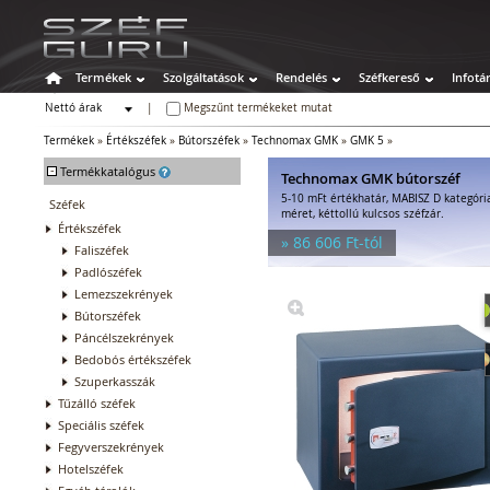
Termékek
Szolgáltatások
Rendelés
Széfkereső
Infotá
Nettó árak
|
Megszűnt termékeket mutat
Bruttó árak
Termékek
»
Értékszéfek
»
Bútorszéfek
»
Technomax GMK
»
GMK 5
»
-
Termékkatalógus
Technomax GMK bútorszéf
5-10 mFt értékhatár, MABISZ D kategóri
Széfek
méret, kéttollú kulcsos széfzár.
Értékszéfek
» 86 606 Ft-tól
Faliszéfek
Padlószéfek
Lemezszekrények
Bútorszéfek
Páncélszekrények
Bedobós értékszéfek
Szuperkasszák
Tűzálló széfek
Speciális széfek
Fegyverszekrények
Hotelszéfek