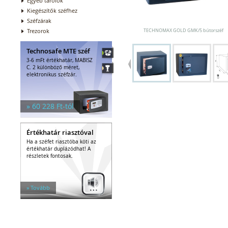
Egyéb tárolók
Kiegészítők széfhez
Széfzárak
Trezorok
TECHNOMAX GOLD GMK/5 bútorszéf
Technosafe MTE széf
3-6 mFt értékhatár, MABISZ
C. 2 különböző méret,
elektronikus széfzár.
» 60 228 Ft-tól
Értékhatár riasztóval
Ha a széfet riasztóba köti az
értékhatár duplázódhat! A
részletek fontosak.
» Tovább