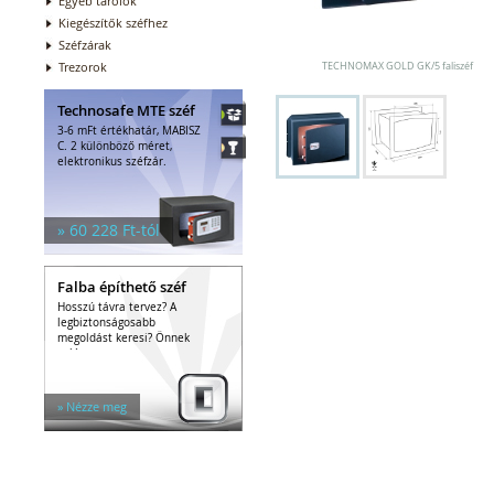
Egyéb tárolók
Kiegészítők széfhez
Széfzárak
Trezorok
TECHNOMAX GOLD GK/5 faliszéf
Technosafe MTE széf
3-6 mFt értékhatár, MABISZ
C. 2 különböző méret,
elektronikus széfzár.
» 60 228 Ft-tól
Falba építhető széf
Hosszú távra tervez? A
legbiztonságosabb
megoldást keresi? Önnek
való a...
» Nézze meg