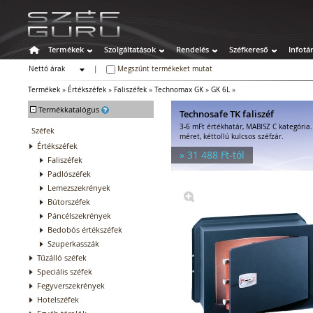
Termékek
Szolgáltatások
Rendelés
Széfkereső
Infotá
Nettó árak
|
Megszűnt termékeket mutat
Bruttó árak
Termékek
»
Értékszéfek
»
Faliszéfek
»
Technomax GK
»
GK 6L
»
-
Termékkatalógus
Technosafe TK faliszéf
3-6 mFt értékhatár, MABISZ C kategória
Széfek
méret, kéttollú kulcsos széfzár.
Értékszéfek
» 31 488 Ft-tól
Faliszéfek
Padlószéfek
Lemezszekrények
Bútorszéfek
Páncélszekrények
Bedobós értékszéfek
Szuperkasszák
Tűzálló széfek
Speciális széfek
Fegyverszekrények
Hotelszéfek