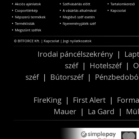
Akciós ajánlatok
Széfvásárlás előtt
Tartalomkereső
Csoporttérkép
A vásárlás alkalmával
Kapcsolat
Népszerű termékek
Meglévő széf esetén
Terméklisták
Nyereményjáték széf
Megszűnt széfek
© BITFORCE Kft. |
Kapcsolat
|
Jogi nyilatkozatok
Irodai páncélszekrény
|
Lapt
széf
|
Hotelszéf
|
O
széf
|
Bútorszéf
|
Pénzbedobós
FireKing
|
First Alert
|
Forma
Mauer
|
La Gard
|
Mül