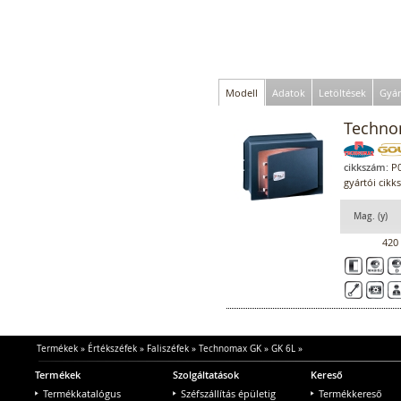
Modell
Adatok
Letöltések
Gyár
Technom
cikkszám:
P0
gyártói cikk
Mag. (y)
420
Termékek
»
Értékszéfek
»
Faliszéfek
»
Technomax GK
»
GK 6L
»
Termékek
Szolgáltatások
Kereső
Termékkatalógus
Széfszállítás épületig
Termékkereső