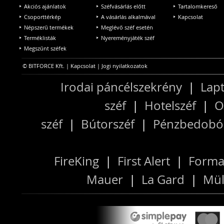
Akciós ajánlatok
Széfvásárlás előtt
Tartalomkereső
Csoporttérkép
A vásárlás alkalmával
Kapcsolat
Népszerű termékek
Meglévő széf esetén
Terméklisták
Nyereményjáték széf
Megszűnt széfek
© BITFORCE Kft. |
Kapcsolat
|
Jogi nyilatkozatok
Irodai páncélszekrény
|
Lapt
széf
|
Hotelszéf
|
O
széf
|
Bútorszéf
|
Pénzbedobós
FireKing
|
First Alert
|
Forma
Mauer
|
La Gard
|
Mül