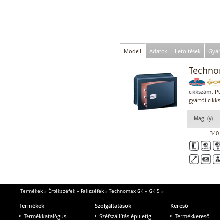
Modell
Adatok
Letöltések
Gyár
Technom
cikkszám:
P0
gyártói cikk
Mag. (y)
340
Termékek
»
Értékszéfek
»
Faliszéfek
»
Technomax GK
»
GK 5
»
Termékek
Szolgáltatások
Kereső
Termékkatalógus
Széfszállítás épületig
Termékkereső