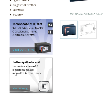
Egyéb tárolók
Kiegészítők széfhez
Széfzárak
Trezorok
TECHNOMAX GOLD GK/5 faliszéf
Technosafe MTE széf
3-6 mFt értékhatár, MABISZ
C. 2 különböző méret,
elektronikus széfzár.
» 60 228 Ft-tól
Falba építhető széf
Hosszú távra tervez? A
legbiztonságosabb
megoldást keresi? Önnek
való a...
» Nézze meg