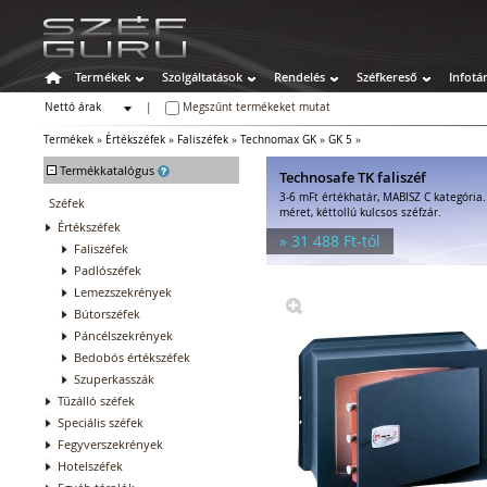
Termékek
Szolgáltatások
Rendelés
Széfkereső
Infotá
Nettó árak
|
Megszűnt termékeket mutat
Bruttó árak
Termékek
»
Értékszéfek
»
Faliszéfek
»
Technomax GK
»
GK 5
»
-
Termékkatalógus
Technosafe TK faliszéf
3-6 mFt értékhatár, MABISZ C kategória
Széfek
méret, kéttollú kulcsos széfzár.
Értékszéfek
» 31 488 Ft-tól
Faliszéfek
Padlószéfek
Lemezszekrények
Bútorszéfek
Páncélszekrények
Bedobós értékszéfek
Szuperkasszák
Tűzálló széfek
Speciális széfek
Fegyverszekrények
Hotelszéfek