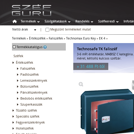
Termékek
Szolgáltatások
Rendelés
Széfkereső
Infotá
Nettó árak
|
Megszűnt termékeket mutat
Bruttó árak
Termékek
»
Értékszéfek
»
Faliszéfek
»
Technomax Euro Key
»
EK 4
»
-
Termékkatalógus
Technosafe TK faliszéf
3-6 mFt értékhatár, MABISZ C kategória
Széfek
méret, kéttollú kulcsos széfzár.
Értékszéfek
» 31 488 Ft-tól
Faliszéfek
Padlószéfek
Lemezszekrények
Bútorszéfek
Páncélszekrények
Bedobós értékszéfek
Szuperkasszák
Tűzálló széfek
Speciális széfek
Fegyverszekrények
Hotelszéfek