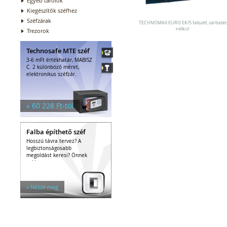
Egyéb tárolók
Kiegészítők széfhez
Széfzárak
TECHNOMAX EURO EK/5 faliszéf, zárbetét
nélkül
Trezorok
Technosafe MTE széf
3-6 mFt értékhatár, MABISZ
C. 2 különböző méret,
elektronikus széfzár.
» 60 228 Ft-tól
Falba építhető széf
Hosszú távra tervez? A
legbiztonságosabb
megoldást keresi? Önnek
való a...
» Nézze meg