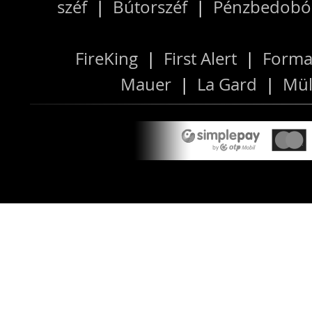
széf
|
Bútorszéf
|
Pénzbedobós
FireKing
|
First Alert
|
Forma
Mauer
|
La Gard
|
Mül