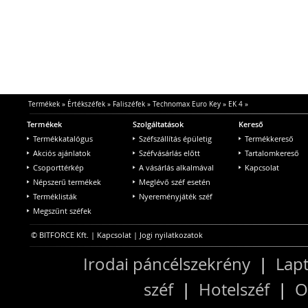
Termékek
»
Értékszéfek
»
Faliszéfek
»
Technomax Euro Key
»
EK 4
»
Termékek
Szolgáltatások
Kereső
Termékkatalógus
Széfszállítás épületig
Termékkereső
Akciós ajánlatok
Széfvásárlás előtt
Tartalomkereső
Csoporttérkép
A vásárlás alkalmával
Kapcsolat
Népszerű termékek
Meglévő széf esetén
Terméklisták
Nyereményjáték széf
Megszűnt széfek
© BITFORCE Kft. |
Kapcsolat
|
Jogi nyilatkozatok
Irodai páncélszekrény
|
Lapt
széf
|
Hotelszéf
|
O