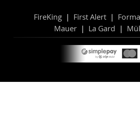
FireKing
|
First Alert
|
Forma
Mauer
|
La Gard
|
Mül