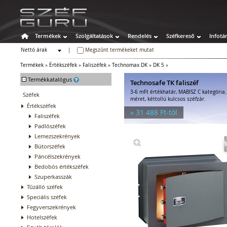
Termékek
Szolgáltatások
Rendelés
Széfkereső
Infotá
Nettó árak
|
Megszűnt termékeket mutat
Bruttó árak
Termékek
»
Értékszéfek
»
Faliszéfek
»
Technomax DK
»
DK 5
»
-
Termékkatalógus
Technosafe TK faliszéf
3-6 mFt értékhatár, MABISZ C kategória
Széfek
méret, kéttollú kulcsos széfzár.
Értékszéfek
» 31 488 Ft-tól
Faliszéfek
Padlószéfek
Lemezszekrények
Bútorszéfek
Páncélszekrények
Bedobós értékszéfek
Szuperkasszák
Tűzálló széfek
Speciális széfek
Fegyverszekrények
Hotelszéfek