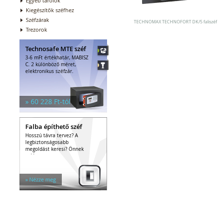
Egyéb tárolók
Kiegészítők széfhez
Széfzárak
TECHNOMAX TECHNOFORT DK/5 faliszéf
Trezorok
Technosafe MTE széf
3-6 mFt értékhatár, MABISZ
C. 2 különböző méret,
elektronikus széfzár.
» 60 228 Ft-tól
Falba építhető széf
Hosszú távra tervez? A
legbiztonságosabb
megoldást keresi? Önnek
való a...
» Nézze meg