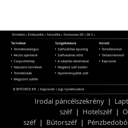
Termékek
»
Értékszéfek
»
Faliszéfek
»
Technomax DK
»
DK 5
»
Termékek
Szolgáltatások
Kereső
Termékkatalógus
Széfszállítás épületig
Termékkereső
Akciós ajánlatok
Széfvásárlás előtt
Tartalomkereső
Csoporttérkép
A vásárlás alkalmával
Kapcsolat
Népszerű termékek
Meglévő széf esetén
Terméklisták
Nyereményjáték széf
Megszűnt széfek
© BITFORCE Kft. |
Kapcsolat
|
Jogi nyilatkozatok
Irodai páncélszekrény
|
Lapt
széf
|
Hotelszéf
|
O
széf
|
Bútorszéf
|
Pénzbedobós