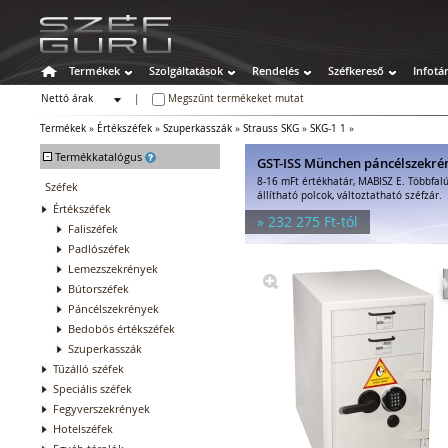
Termékek
Szolgáltatások
Rendelés
Széfkereső
Infotá
Nettó árak
|
Megszűnt termékeket mutat
Bruttó árak
Termékek
»
Értékszéfek
»
Szuperkasszák
»
Strauss SKG
»
SKG-1 1
»
-
Termékkatalógus
GST-ISS München páncélszekré
8-16 mFt értékhatár, MABISZ E. Többfalú
Széfek
állítható polcok, változtatható széfzár.
Értékszéfek
» 232 275 Ft-tól
Faliszéfek
Padlószéfek
Lemezszekrények
Bútorszéfek
Páncélszekrények
Bedobós értékszéfek
Szuperkasszák
Tűzálló széfek
Speciális széfek
Fegyverszekrények
Hotelszéfek