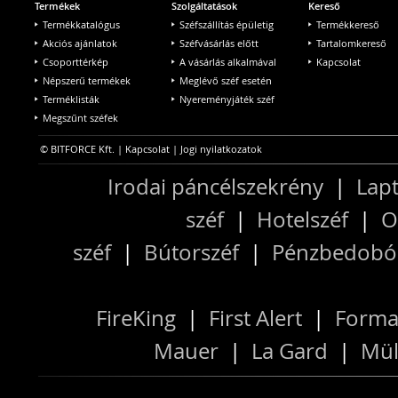
Termékek
Szolgáltatások
Kereső
Termékkatalógus
Széfszállítás épületig
Termékkereső
Akciós ajánlatok
Széfvásárlás előtt
Tartalomkereső
Csoporttérkép
A vásárlás alkalmával
Kapcsolat
Népszerű termékek
Meglévő széf esetén
Terméklisták
Nyereményjáték széf
Megszűnt széfek
© BITFORCE Kft. |
Kapcsolat
|
Jogi nyilatkozatok
Irodai páncélszekrény
|
Lapt
széf
|
Hotelszéf
|
O
széf
|
Bútorszéf
|
Pénzbedobós
FireKing
|
First Alert
|
Forma
Mauer
|
La Gard
|
Mül