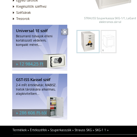
Egyéb tárolók
Kiegészítők széfhez
Széfzárak
Trezorok
STRAUSS Szuperkassza SKG-1/1, LaGard
elektromos zárral
Universal 1E széf
Besurranó tolvajok elleni
korlátozott védelem,
kompakt méret,...
» 12 984,25 Ft
GST-ISS Kassel széf
2-4 mFt értékhatár, MABISZ.
Iratok tárolására alkalmas,
alapkivitelben...
» 286 606 Ft-tól
Termékek
»
Értékszéfek
»
Szuperkasszák
»
Strauss SKG
»
SKG-1 1
»