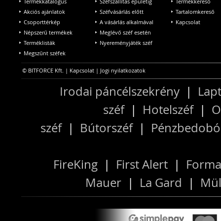
Termékkatalógus
Széfszállítás épületig
Termékkereső
Akciós ajánlatok
Széfvásárlás előtt
Tartalomkereső
Csoporttérkép
A vásárlás alkalmával
Kapcsolat
Népszerű termékek
Meglévő széf esetén
Terméklisták
Nyereményjáték széf
Megszűnt széfek
© BITFORCE Kft. |
Kapcsolat
|
Jogi nyilatkozatok
Irodai páncélszekrény
|
Lapt
széf
|
Hotelszéf
|
O
széf
|
Bútorszéf
|
Pénzbedobós
FireKing
|
First Alert
|
Forma
Mauer
|
La Gard
|
Mül