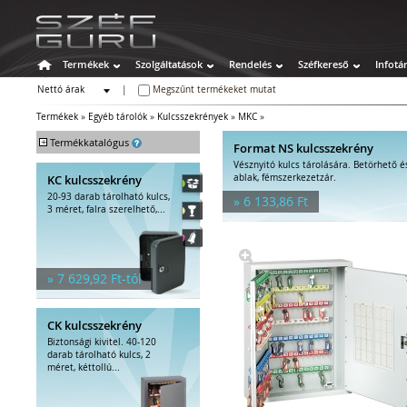
Termékek
Szolgáltatások
Rendelés
Széfkereső
Infotá
Nettó árak
|
Megszűnt termékeket mutat
Bruttó árak
Termékek
»
Egyéb tárolók
»
Kulcsszekrények
»
MKC
»
+
Termékkatalógus
Format NS kulcsszekrény
Vésznyitó kulcs tárolására. Betörhető é
Széfek
KC kulcsszekrény
ablak, fémszerkezetzár.
Értékszéfek
20-93 darab tárolható kulcs,
» 6 133,86 Ft
Tűzálló széfek
3 méret, falra szerelhető,...
Speciális széfek
Fegyverszekrények
Hotelszéfek
» 7 629,92 Ft-tól
Egyéb tárolók
Kulcstároló széfek
Kulcsszekrények
CK kulcsszekrény
Pénzkazetták
Biztonsági kivitel. 40-120
Kiegészítők széfhez
darab tárolható kulcs, 2
méret, kéttollú...
Széfzárak
Trezorok