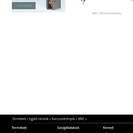
» Részletek
MKC 150 kulcsszekrény
Termékek
»
Egyéb tárolók
»
Kulcsszekrények
»
MKC
»
Termékek
Szolgáltatások
Kereső