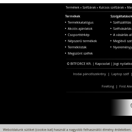
Termékek
»
Széfzárak
»
Kulcsos széfzárak
»
Mau
Termékek
Szolgáltatáso
Termékkatalógus
Széfszállítás
Akciós ajánlatok
Széfvásárlás
Csoporttérkép
A vásárlás a
Népszerű termékek
Meglévő szé
Terméklisták
Nyereményjá
Megszűnt széfek
© BITFORCE Kft. |
Kapcsolat
|
Jogi nyilatk
Irodai páncélszekrény
|
Laptop széf
FireKing
|
First Ale
Weboldalunk sütiket (cookie-kat) használ a nagyobb felhasználói élmény érdekében. 