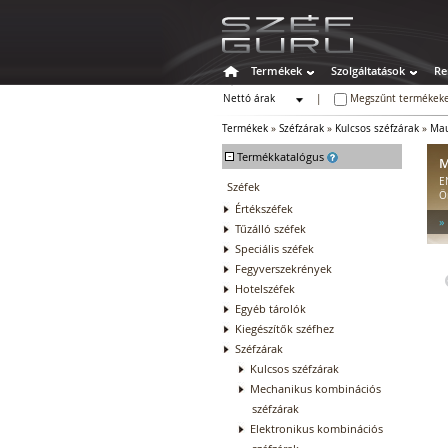
Termékek
Szolgáltatások
Re
Nettó árak
|
Megszűnt termékeke
Bruttó árak
Termékek
»
Széfzárak
»
Kulcsos széfzárak
»
Mau
-
Termékkatalógus
M
E
Széfek
Ö
Értékszéfek
»
Tűzálló széfek
Speciális széfek
Fegyverszekrények
Hotelszéfek
Egyéb tárolók
Kiegészítők széfhez
Széfzárak
Kulcsos széfzárak
Mechanikus kombinációs
széfzárak
Elektronikus kombinációs