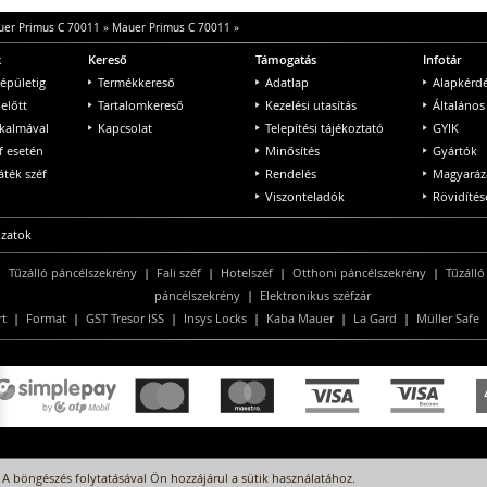
er Primus C 70011
»
Mauer Primus C 70011
»
k
Kereső
Támogatás
Infotár
 épületig
Termékkereső
Adatlap
Alapkérd
 előtt
Tartalomkereső
Kezelési utasítás
Általános
lkalmával
Kapcsolat
Telepítési tájékoztató
GYIK
f esetén
Minősítés
Gyártók
ték széf
Rendelés
Magyaráz
Viszonteladók
Rövidítés
ozatok
|
Tűzálló páncélszekrény
|
Fali széf
|
Hotelszéf
|
Otthoni páncélszekrény
|
Tűzálló
páncélszekrény
|
Elektronikus széfzár
rt
|
Format
|
GST Tresor ISS
|
Insys Locks
|
Kaba Mauer
|
La Gard
|
Müller Safe
A böngészés folytatásával Ön hozzájárul a sütik használatához.