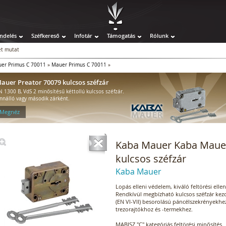
ndelés
Széfkereső
Infotár
Támogatás
Rólunk
t mutat
er Primus C 70011
»
Mauer Primus C 70011
»
auer Preator 70079 kulcsos széfzár
N 1300 B, VdS 2 minősítésű kéttollú kulcsos széfzár.
nnálló vagy második zárként.
 Megnéz
Kaba Mauer Kaba Mauer
kulcsos széfzár
Kaba Mauer
Lopás elleni védelem, kiváló feltörési ellen
Rendkívül megbízható kulcsos széfzár kezd
(EN VI-VII) besorolású páncélszekrényekhez
trezorajtókhoz és -termekhez.
MABISZ "C" kategóriás feltörési minősítés.