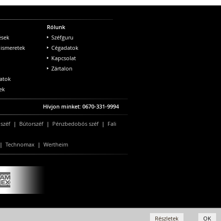
Rólunk
ések
Széfguru
 ismeretek
Cégadatok
Kapcsolat
Zártalon
atok
ek
Hívjon minket: 0670-331-9994
 széf
|
Bútorszéf
|
Pénzbedobós széf
|
Fali
|
Technomax
|
Wertheim
Részletek
OK