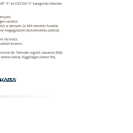
IMP "C" és ICECON "C" kategóriás feltörési
zárnyelv.
ges variáció.
v), a zárnyelv 2x M4 menetes furattal.
val megegyezően (kulcsfordítás jobbra).
t réz kulcs.
fzárból kivenni.
pontok (4). Tartozék rögzítő csavarok (M6).
(retesz balra), függőleges (retesz fel),