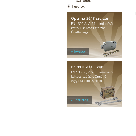
széfzárak
Trezorok
Optima 2648 széfzár
EN 1300 A, VdS 1 minősítésű
kéttollú kulcsos széfzár.
Önálló vagy...
» Tovább
Primus 70011 zár
EN 1300 C, VdS 3 minősítésű
kulcsos széfzár. Önnálló
vagy második zárként.
» Részletek