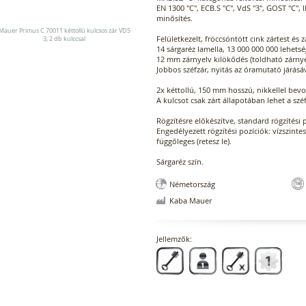
EN 1300 "C", ECB.S "C", VdS "3", GOST "C", 
minősítés.
Mauer Primus C 70011 kéttollú kulcsos zár VDS
Felületkezelt, fröccsöntött cink zártest és 
3, 2 db kulccsal
14 sárgaréz lamella, 13 000 000 000 lehetsé
12 mm zárnyelv kilökődés (toldható zárnyel
Jobbos széfzár, nyitás az óramutató járásá
2x kéttollú, 150 mm hosszú, nikkellel bevon
A kulcsot csak zárt állapotában lehet a szé
Rögzítésre előkészítve, standard rögzítési 
Engedélyezett rögzítési pozíciók: vízszintes 
függőleges (retesz le).
Sárgaréz szín.
Németország
Kaba Mauer
Jellemzők: