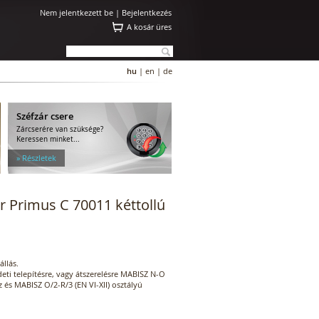
Nem jelentkezett be |
Bejelentkezés
A kosár üres
hu
|
en
|
de
Széfzár csere
Zárcserére van szüksége?
Keressen minket...
» Részletek
 Primus C 70011 kéttollú
állás.
eti telepítésre, vagy átszerelésre MABISZ N-O
 és MABISZ O/2-R/3 (EN VI-XII) osztályú