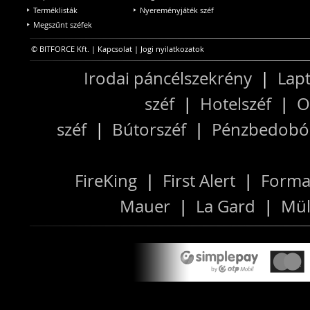
Terméklisták
Nyereményjáték széf
Megszűnt széfek
© BITFORCE Kft. |
Kapcsolat
|
Jogi nyilatkozatok
Irodai páncélszekrény
|
Lapt
széf
|
Hotelszéf
|
O
széf
|
Bútorszéf
|
Pénzbedobós
FireKing
|
First Alert
|
Forma
Mauer
|
La Gard
|
Mül