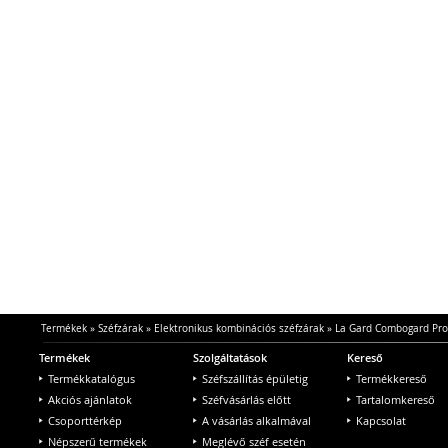
Termékek
»
Széfzárak
»
Elektronikus kombinációs széfzárak
»
La Gard Combogard Pro
Termékek
Szolgáltatások
Kereső
Termékkatalógus
Széfszállítás épületig
Termékkereső
Akciós ajánlatok
Széfvásárlás előtt
Tartalomkereső
Csoporttérkép
A vásárlás alkalmával
Kapcsolat
Népszerű termékek
Meglévő széf esetén