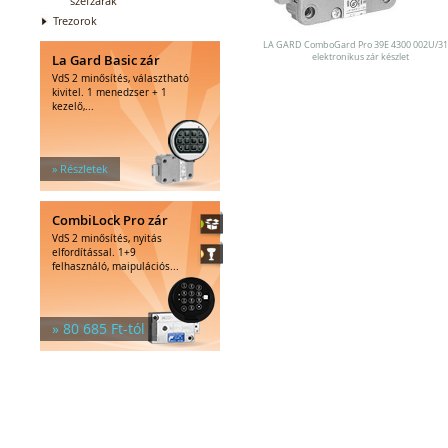
széfzárak
Trezorok
LA GARD ComboGard Pro 39E 4300 002U/31
La Gard Basic zár
elektronikus zár készlet
VdS 2 minősítés, választható
kivitel. 1 menedzser + 1
kezelő,...
» Részletek
CombiLock Pro zár
VdS 2 minősítés, nyitás
elfordítással. 1+9
felhasználó, maipulációs...
» 80 685 Ft-tól