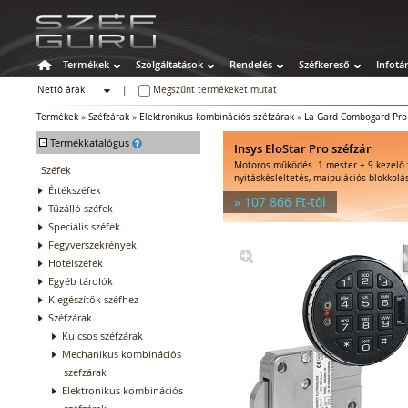
Termékek
Szolgáltatások
Rendelés
Széfkereső
Infotá
Nettó árak
|
Megszűnt termékeket mutat
Bruttó árak
Termékek
»
Széfzárak
»
Elektronikus kombinációs széfzárak
»
La Gard Combogard Pro
-
Termékkatalógus
Insys EloStar Pro széfzár
Motoros működés. 1 mester + 9 kezelő 
Széfek
nyitáskésleltetés, maipulációs blokkolá
Értékszéfek
» 107 866 Ft-tól
Tűzálló széfek
Speciális széfek
Fegyverszekrények
Hotelszéfek
Egyéb tárolók
Kiegészítők széfhez
Széfzárak
Kulcsos széfzárak
Mechanikus kombinációs
széfzárak
Elektronikus kombinációs